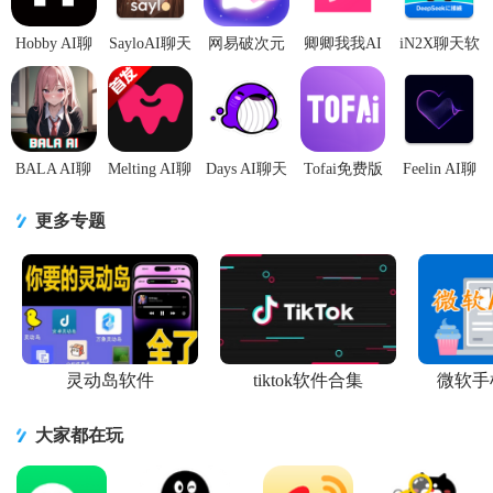
Hobby AI聊
SayloAI聊天
网易破次元
卿卿我我AI
iN2X聊天软
天最新版
模拟中文版
恋人
聊天软件
件v2.9.0 安
v2.6.5 手机
v2.5.1 修复
lofterv2.8.1
(LoveyDovey)v1.5.28
卓版
版
版
最新版
官
BALA AI聊
Melting AI聊
Days AI聊天
Tofai免费版
Feelin AI聊
天v4.2.0 官
天v1.0.47 无
v4.19.3 官方
不用会员无
天官方免费
方版
限制版
版
限畅聊
版v1.9.87 最
更多专题
v1.3.10 安卓
新版
手
灵动岛软件
tiktok软件合集
微软手
大家都在玩