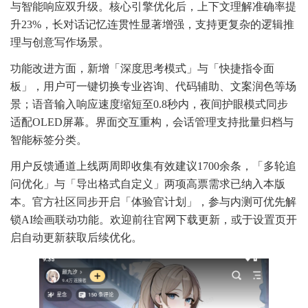
与智能响应双升级。核心引擎优化后，上下文理解准确率提
升23%，长对话记忆连贯性显著增强，支持更复杂的逻辑推
理与创意写作场景。
功能改进方面，新增「深度思考模式」与「快捷指令面
板」，用户可一键切换专业咨询、代码辅助、文案润色等场
景；语音输入响应速度缩短至0.8秒内，夜间护眼模式同步
适配OLED屏幕。界面交互重构，会话管理支持批量归档与
智能标签分类。
用户反馈通道上线两周即收集有效建议1700余条，「多轮追
问优化」与「导出格式自定义」两项高票需求已纳入本版
本。官方社区同步开启「体验官计划」，参与内测可优先解
锁AI绘画联动功能。欢迎前往官网下载更新，或于设置页开
启自动更新获取后续优化。