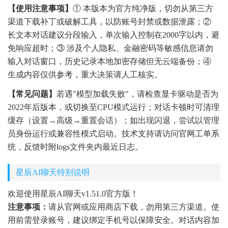
【使用注意事项】
① 本版本为官方纯净版，切勿从第三方
渠道下载补丁或破解工具，以防账号封禁或数据泄露；②
长文本对话建议分段输入，单次输入控制在2000字以内，避
免响应超时；③ 涉及个人隐私、金融密码等敏感信息请勿
输入对话窗口，历史记录本地加密存储但无云端备份；④
生成内容仅供参考，重大决策请人工核实。
【常见问题】
若遇"模型加载失败"，请检查显卡驱动是否为
2022年后版本，或切换至CPU模式运行；对话卡顿时可清理
缓存（设置→高级→重置会话）；如出现闪退，尝试以管理
员身份运行或兼容性模式启动。技术支持请访问官网工单系
统，反馈时附logs文件夹内最近日志。
星辰AI聊天特别说明
欢迎使用星辰AI聊天v1.51.0官方版！
注意事项：
请从官网或应用商店下载，勿用第三方渠道。使
用前需登录账号，建议绑定手机号以保障安全。对话内容加