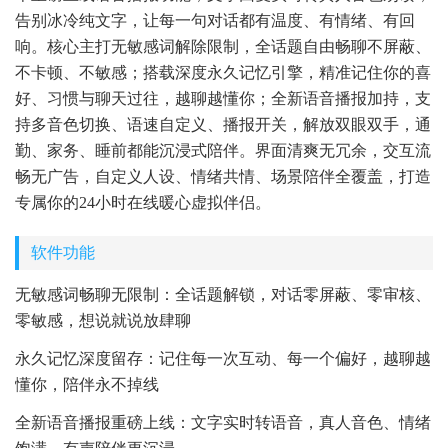
告别冰冷纯文字，让每一句对话都有温度、有情绪、有回
响。核心主打无敏感词解除限制，全话题自由畅聊不屏蔽、
不卡顿、不敏感；搭载深度永久记忆引擎，精准记住你的喜
好、习惯与聊天过往，越聊越懂你；全新语音播报加持，支
持多音色切换、语速自定义、播报开关，解放双眼双手，通
勤、家务、睡前都能沉浸式陪伴。界面清爽无冗余，交互流
畅无广告，自定义人设、情绪共情、场景陪伴全覆盖，打造
专属你的24小时在线暖心虚拟伴侣。
软件功能
无敏感词畅聊无限制：全话题解锁，对话零屏蔽、零审核、
零敏感，想说就说放肆聊
永久记忆深度留存：记住每一次互动、每一个偏好，越聊越
懂你，陪伴永不掉线
全新语音播报重磅上线：文字实时转语音，真人音色、情绪