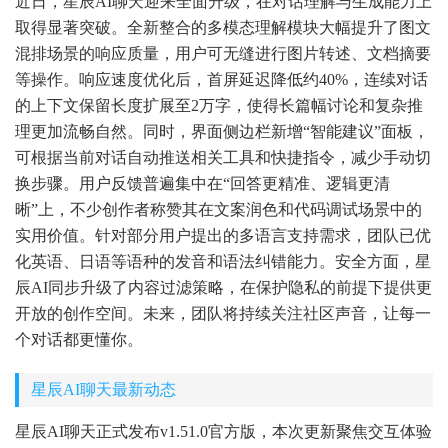
近日，星辰AI聊天迎来全面升级，在对话理解与生成能力上
取得显著突破。全新整合的多模态理解模块大幅提升了图文
混排场景的响应质量，用户可无缝进行图片转述、文档摘要
等操作。响应速度优化后，首屏延迟降低约40%，连续对话
的上下文保留长度扩展至2万字，使得长篇幅讨论和复杂推
理更加流畅自然。同时，界面侧边栏新增“智能建议”面板，
可根据当前对话自动推送相关工具和快捷指令，减少手动切
换步骤。用户反馈普遍集中在“回答更精准、逻辑更清
晰”上，不少创作者称赞其在文案润色和代码调试场景中的
实用价值。针对部分用户提出的多语言支持需求，团队已优
化英语、日语等语种的发音和语法纠错能力。安全方面，星
辰AI同步升级了内容过滤策略，在保护隐私的前提下提供更
开放的创作空间。未来，团队将持续关注社区声音，让每一
个对话都更懂你。
星辰AI聊天最新动态
星辰AI聊天正式发布v1.51.0官方版，本次更新聚焦交互体验