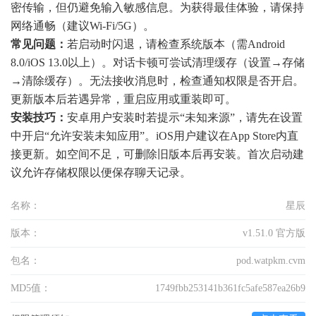
密传输，但仍避免输入敏感信息。为获得最佳体验，请保持
网络通畅（建议Wi-Fi/5G）。
常见问题：
若启动时闪退，请检查系统版本（需Android
8.0/iOS 13.0以上）。对话卡顿可尝试清理缓存（设置→存储
→清除缓存）。无法接收消息时，检查通知权限是否开启。
更新版本后若遇异常，重启应用或重装即可。
安装技巧：
安卓用户安装时若提示“未知来源”，请先在设置
中开启“允许安装未知应用”。iOS用户建议在App Store内直
接更新。如空间不足，可删除旧版本后再安装。首次启动建
议允许存储权限以便保存聊天记录。
名称：
星辰
版本：
v1.51.0 官方版
包名：
pod.watpkm.cvm
MD5值：
1749fbb253141b361fc5afe587ea26b9