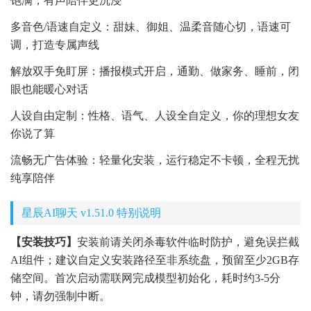
饱满，有声陪伴更沉浸
多音色/语速自定义：甜妹、御姐、温柔音随心切，语速可
调，打造专属声线
解放双手免盯屏：播报模式开启，通勤、做家务、睡前，闭
眼也能暖心对话
人设自由定制：性格、语气、人设全自定义，你的理想女友
你说了算
流畅无广告体验：轻量化安装，运行稳定不卡顿，全程无扰
纯享陪伴
星辰AI聊天 v1.51.0 特别说明
【安装技巧】
安装前请关闭杀毒软件临时防护，避免误拦截
AI组件；建议自定义安装路径至非系统盘，预留至少2GB存
储空间。首次启动需联网完成模型初始化，耗时约3-5分
钟，请勿强制中断。