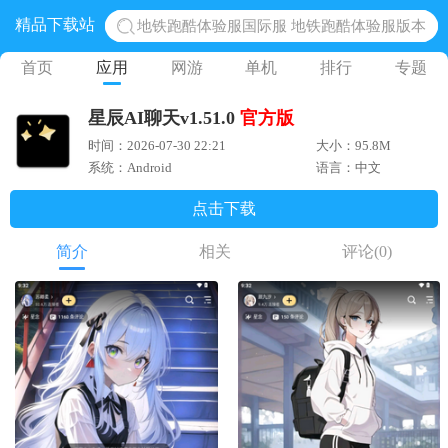
精品下载站
地铁跑酷体验服国际服 地铁跑酷体验服版本
网易光遇手游正版 点亮星空共庆周年
首页
应用
网游
单机
排行
专题
黎明觉醒生机腾讯正版 黎明觉醒生机国际服
星辰AI聊天v1.51.0
官方版
蛋仔派对下载 蛋仔派对体验服
时间：2026-07-30 22:21
大小：95.8M
奥特曼王者传奇 正版奥特曼游戏
系统：Android
语言：中文
点击下载
简介
相关
评论
(0)