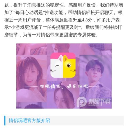
题，提升了消息推送的稳定性。感谢用户反馈，我们特别增
加了“每日心动话题”推送功能，帮助情侣轻松开启聊天。根
据近一周用户评价，整体满意度提升至4.8分，许多用户表
示“小游戏更流畅了”“任务提醒更及时”。后续我们将持续打
磨细节，为每一对情侣带来更甜蜜的专属体验。
情侣玩吧官方版介绍