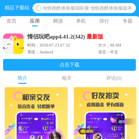
精品下载站
地铁跑酷体验服国际服 地铁跑酷体验服版本
网易光遇手游正版 点亮星空共庆周年
首页
应用
网游
单机
排行
专题
黎明觉醒生机腾讯正版 黎明觉醒生机国际服
情侣玩吧app4.41.2(342)
最新版
蛋仔派对下载 蛋仔派对体验服
时间：2026-07-23 07:32
大小：88.4M
奥特曼王者传奇 正版奥特曼游戏
系统：Android
语言：中文
点击下载
简介
相关
评论
(0)