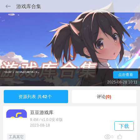
游戏库合集
游戏库为用户提供了丰富的游戏资源，方便用户快速找到
点击查看
自己喜欢的游戏。用户可以在一个平台上浏览各种类型的游
2025-08-28 10:11
戏，节省了在不同网站之间跳转的时间。此外，游戏库通常提
供了游戏的详细信息、评分和评论，帮助用户更好地了解游戏
资源列表
共
42
个
评论
(0)
内容和玩家评价，从而做出更明智的选择。同时，一些游戏库
还提供了社区功能，让玩家可以与其他玩家交流心得和攻略，
增加了游戏的趣味性。
豆豆游戏库
9.4M / v1.0.0安卓版
2023-08-18
下载
工具其它
0