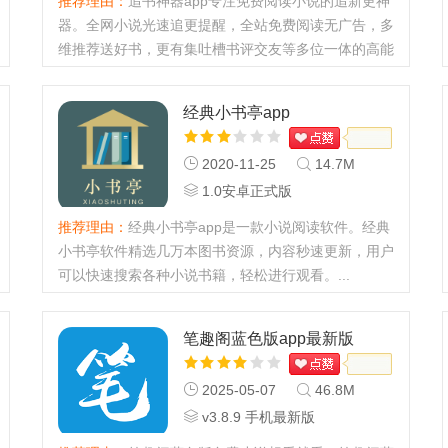
推荐理由：
追书神器app专注免费阅读小说的追新更神
器。全网小说光速追更提醒，全站免费阅读无广告，多
维推荐送好书，更有集吐槽书评交友等多位一体的高能
社区，超好用的网文小说电子书追更神器！功能介绍
[百万小说免费收录] 全网百万小说免费随便看，玄幻奇
经典小书亭app
幻、都市言情...
2020-11-25
14.7M
1.0安卓正式版
推荐理由：
经典小书亭app是一款小说阅读软件。经典
小书亭软件精选几万本图书资源，内容秒速更新，用户
可以快速搜索各种小说书籍，轻松进行观看。...
笔趣阁蓝色版app最新版
2025-05-07
46.8M
v3.8.9 手机最新版