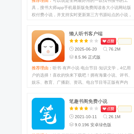
推荐理由：
可以说是全网最好用的一款找书搜书的工
具，搜书大师app手机最新版免费阅读各大小说网站版
权付费小说，并支持实时更新第三方书源站点的小说，
自定义换源、智能转码净化小说广告，支持离线下载、
护眼模式，仿真翻页效果，提供精确搜索模式和无缓存
懒人听书客户端
模式。...
2025-06-20
76.2M
8.5.96 正式版
推荐理由：
听书·有声小说·电台节目·知识文学，4亿用
户的选择！喜欢的快来下载吧！拥有海量小说、评书、
娱乐、教育、广播剧、资讯、电台节目等正版有声内
容...
笔趣书阁免费小说
2021-10-11
26.1M
9.0.196 安卓绿色版