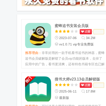
蜜蜂追书安装会员版
2023-07-06
34.2M
vv1.0.71 vip专业免费版
推荐理由：
非常好用的一款手机看书追书的神器，蜜蜂
追书会员破解版是解锁了会员vip功能的版本，去掉了
应用中的广告，看书更清爽，还有特色书籍专区也已解
锁，想看就看没有障碍，你值得拥有。...
搜书大师v23.13会员解锁版
2025-06-11
17.8M
最新版