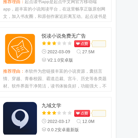
推荐理由：
起点读书app是起点中文网官方移动端
app，超丰富的小说阅读平台，在这里畅享正版原创网
文，加入书友圈，和原创作家近距离互动。起点读书是
你看小说找正版小说的最佳选择，新人多重奖励，福利
不停，就在起点！...
悦读小说免费无广告
2022-03-09
27.5M
V2.1.0安卓版
推荐理由：
本软件为您链接丰富的小说资源，囊括言
情、穿越、青春校园、霸道总裁、宫斗、历史等各类题
材。软件界面干净简洁，读书体验良好，功能强大，不
仅支持字体切换，夜间模式等，还支持图书收藏、缓
存、书签收藏、自动记忆阅读位置等。...
九域文学
2022-03-17
12.0M
0.0.2安卓最新版