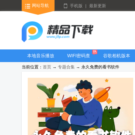
网站导航
手机版
|
最新更新
本地音乐播放
WIFI密码查
谷歌相机版本
器
看器
大全
当前位置：
首页
→
专题合集
→ 永久免费的看书软件
bt手游盒子大
全