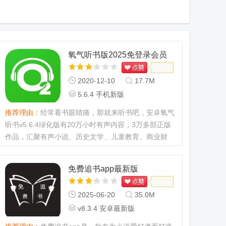
氧气听书版2025免登录会员
版
2020-12-10
17.7M
5.6.4 手机新版
推荐理由：
经常看书眼睛痛，那就来听书吧，安卓氧气
听书v5.6.4绿化版有20万小时有声内容，3万多部正版
作品，汇聚有声小说、历史文学、儿童教育、商业财
经、相声评书、综艺娱乐等10多个大类，善于挖掘就
能找到你想听你爱听的内容。免登录畅听会员专区！...
免费追书app最新版
2025-06-20
35.0M
v8.3.4 安卓最新版