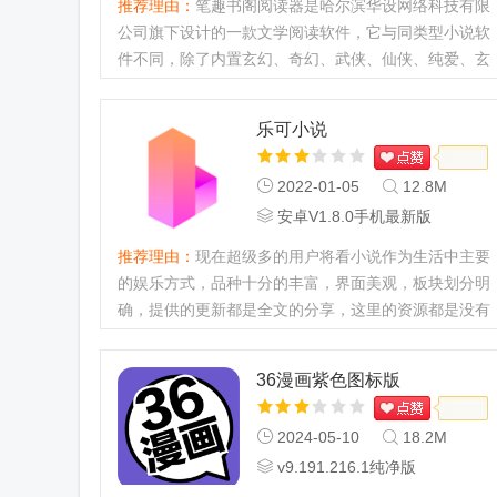
推荐理由：
笔趣书阁阅读器是哈尔滨华设网络科技有限
公司旗下设计的一款文学阅读软件，它与同类型小说软
件不同，除了内置玄幻、奇幻、武侠、仙侠、纯爱、玄
幻奇幻、武侠仙侠、科幻等热门网文题材外，其内容主
要收录了海量的中国古籍，按经史子集收录中国历代古
乐可小说
籍善本，四大名著...
2022-01-05
12.8M
安卓V1.8.0手机最新版
推荐理由：
现在超级多的用户将看小说作为生活中主要
的娱乐方式，品种十分的丰富，界面美观，板块划分明
确，提供的更新都是全文的分享，这里的资源都是没有
广告使用的，对于全部的爱好者来说都是很不错的选
择。...
36漫画紫色图标版
2024-05-10
18.2M
v9.191.216.1纯净版