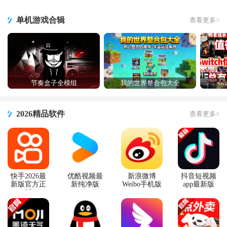
版
新版
单机游戏合辑
查看更多>
节奏盒子全模组
我的世界整合包大全
s
2026精品软件
查看更多>
快手2026最
优酷视频最
新浪微博
抖音短视频
新版官方正
新纯净版
Weibo手机版
app最新版
版