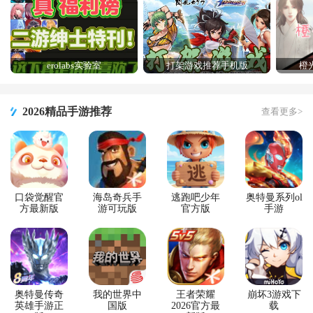
erolabs实验室
打架游戏推荐手机版
橙
2026精品手游推荐
查看更多>
口袋觉醒官
海岛奇兵手
逃跑吧少年
奥特曼系列ol
方最新版
游可玩版
官方版
手游
奥特曼传奇
我的世界中
王者荣耀
崩坏3游戏下
英雄手游正
国版
2026官方最
载