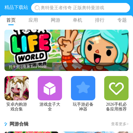
精品下载站
奥特曼王者传奇 正版奥特曼游戏
地铁跑酷体验服国际服 地铁跑酷体验服版本
首页
应用
网游
单机
排行
专题
网易光遇手游正版 点亮星空共庆周年
黎明觉醒生机腾讯正版 黎明觉醒生机国际服
蛋仔派对下载 蛋仔派对体验服
托卡生活世界Toca World
安卓内购游
游戏盒子大
玩手游必备
2026手机必
戏合集
全
神器
备应用推荐
网游合辑
查看更多>