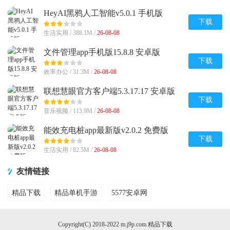
HeyAI黑鸦人工智能v5.0.1 手机版
下载
生活实用 / 388.1M /
26-08-08
文件管理app手机版15.8.8 安卓版
下载
效率办公 / 31.3M /
26-08-08
联想慧眼官方客户端5.3.17.17 安卓版
下载
音乐视频 / 113.9M /
26-08-08
能效充电桩app最新版v2.0.2 免费版
下载
生活实用 / 82.5M /
26-08-08
友情链接
精品下载
精品单机手游
5577安卓网
Copyright(C) 2018-2022 m.j9p.com 精品下载