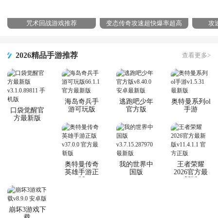
咒术回战游戏推荐
变态传奇攻速超快爆率超高
攻
2026精品手游推荐
查看更多>
海岛奇兵手
逃跑吧少年
奥特曼系列ol
游可玩版
官方版
手游
口袋觉醒官
方最新版
奥特曼传奇
我的世界中
王者荣耀
英雄手游正
国版
2026官方最
版
新版
崩坏3游戏下
载