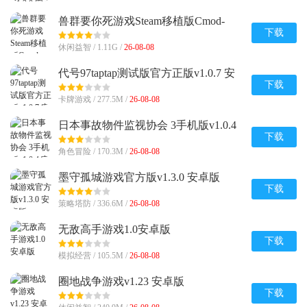
兽群要你死游戏Steam移植版Cmod-
v13.1 官方版
下载
休闲益智 / 1.11G /
26-08-08
代号97taptap测试版官方正版v1.0.7 安
卓版
下载
卡牌游戏 / 277.5M /
26-08-08
日本事故物件监视协会 3手机版v1.0.4
官方版
下载
角色冒险 / 170.3M /
26-08-08
墨守孤城游戏官方版v1.3.0 安卓版
下载
策略塔防 / 336.6M /
26-08-08
无敌高手游戏1.0安卓版
下载
模拟经营 / 105.5M /
26-08-08
圈地战争游戏v1.23 安卓版
下载