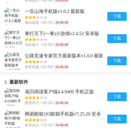
休闲益智 / 240.9M /
26-08-08
一念山海手机版v1.0.2 最新版
下载
修仙放置 / 206.5M /
26-08-08
拳打天下(一拳)小游戏v2.4.52 安卓版
下载
动作格斗 / 120.3M /
26-08-08
公路竞速专家官方最新版本v1.0.0 最新
版
下载
体育竞速 / 457.8M /
26-08-08
最新软件
扇贝阅读客户端4.4.9400 手机正版
下载
教育学习 / 169.2M /
26-08-08
网易邮箱163邮箱手机版v7.25.20 安卓
最新版
下载
效率办公 / 174.2M /
26-08-08