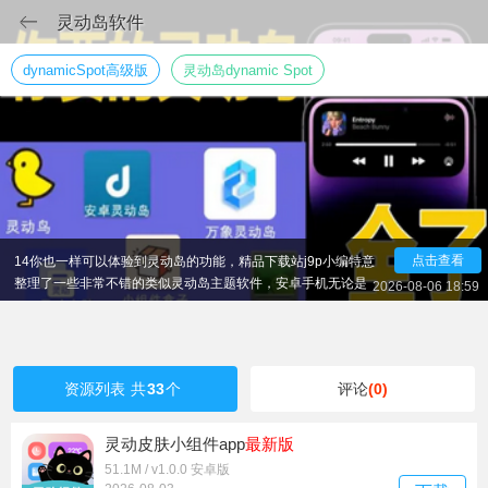
灵动岛软件
dynamicSpot高级版
灵动岛dynamic Spot
iPhone14手机推出后有一个灵动岛的功能让人眼前一亮，
什么是灵动岛呢就是把屏幕上的主的长条刘海变成居中的药丸
形状，可以很好的与系统软件进行适配，让你的手机效果看起
来更加的炫酷，虽说因为苹果14出的这个功能很多人知道了灵
动岛，其实安卓手机早就拥有这个功能，也就是说不用买苹果
14你也一样可以体验到灵动岛的功能，精品下载站j9p小编特意
点击查看
整理了一些非常不错的类似灵动岛主题软件，安卓手机无论是
2026-08-06 18:59
什么系统都可以适用，轻松操作，你也可以让手机很灵动。
资源列表
共
33
个
评论
(0)
灵动皮肤小组件app
最新版
51.1M / v1.0.0 安卓版