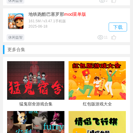
休闲益智
2
地铁跑酷巴塞罗那
mod
菜单版
161.5M / v3.47.1手机版
2025-06-18
下载
休闲益智
11
更多合集
猛鬼宿舍游戏合集
红包版游戏大全