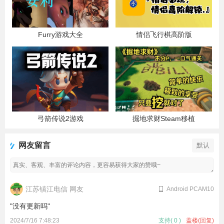
Furry游戏大全
情侣飞行棋高阶版
弓箭传说2游戏
掘地求财Steam移植
网友留言
默认
江苏镇江电信 网友
Android PCAM10
"没有更新吗"
2024/7/16 7:48:23
支持
(
0
)
盖楼(回复)