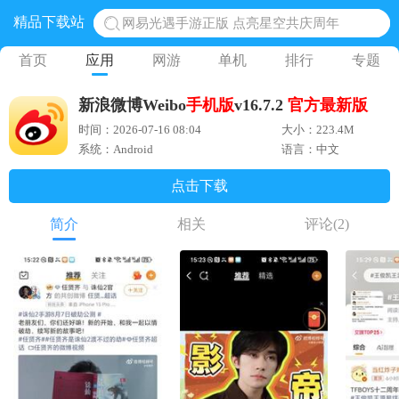
精品下载站
网易光遇手游正版 点亮星空共庆周年
黎明觉醒生机腾讯正版 黎明觉醒生机国际服
首页
应用
网游
单机
排行
专题
蛋仔派对下载 蛋仔派对体验服
新浪微博Weibo
手机版
v16.7.2
官方
最新版
奥特曼王者传奇 正版奥特曼游戏
时间：2026-07-16 08:04
大小：223.4M
地铁跑酷体验服国际服 地铁跑酷体验服版本
系统：Android
语言：中文
点击下载
简介
相关
评论
(2)