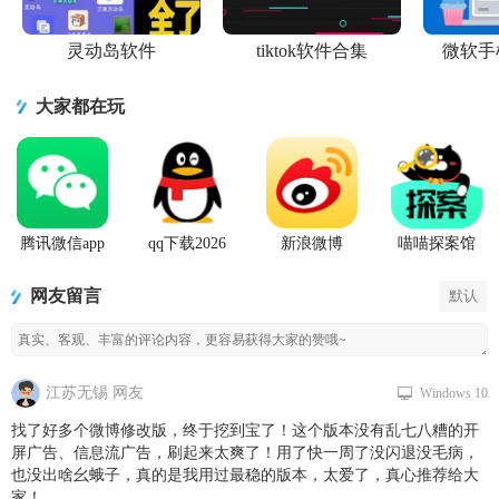
灵动岛软件
tiktok软件合集
微软手
大家都在玩
腾讯微信app
qq下载2026
新浪微博
喵喵探案馆
最新版
Weibo手机版
网友留言
默认
江苏无锡 网友
Windows 10
找了好多个微博修改版，终于挖到宝了！这个版本没有乱七八糟的开
屏广告、信息流广告，刷起来太爽了！用了快一周了没闪退没毛病，
也没出啥幺蛾子，真的是我用过最稳的版本，太爱了，真心推荐给大
家！