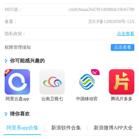
MD5值：
cda9c8aaaa26d78f14f088ab19b45788
备案：
京ICP备12002058号-12A
隐私政策：
点击查看
权限管理须知
点击查看
你可能感兴趣的
阿里云盘app
云南卫视七
中国移动官
腾讯片多多
官方版
彩云端app
方营业厅
看剧官方正
版app
猜你喜欢
阿里系app合集
新浪软件合集
新浪微博APP大全