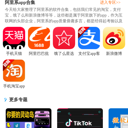
阿里系app合集
进入专区>>
今天给大家整理了阿里系的软件合集，包括我们常见的淘宝，支付
宝，饿了么和新浪微博等等，这些都是属于阿里旗下的app，作为互
联网的头部企业，阿里系的app质量毋庸多言，都是经得起考验以及
用户检测的，其中新浪微博..
手机天猫
阿里巴巴批
饿了么星选
支付宝app客
新浪微博
APP15.82.0
发网1688网
平台5.16.0
户端
Weibo手机
官方最新版
v12.7.2.0 官
安卓手机版
v12.12.8.8000
版v16.7.2 官
方版
安卓手机版
方最新版
手机淘宝app
客户端
v10.64.10 官
更多专题
方安卓版