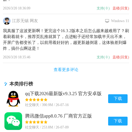
2026/3/20 18:36:09
支持
(
0
)
盖楼(回复)
江苏无锡 网友
Windows 11
我真服了这波更新啊！更完这个16.3.2版本之后怎么越来越难用了？刷
着刷着就卡，推荐页乱推就算了，点进帖子还经常加载半天出不来，
开屏广告都变长了，以前用着好好的，越更新越倒退，这体验差到爆
炸，搞什么啊这是！
2026/3/20 18:35:46
支持
(
0
)
盖楼(回复)
查看更多评论
本类排行榜
qq下载2026最新版v9.3.25 官方安卓版
下载
社交聊天 / 390.9M / 26-07-16
腾讯微信app8.0.76 厂商官方正版
下载
社交聊天 / 253.8M / 26-07-09