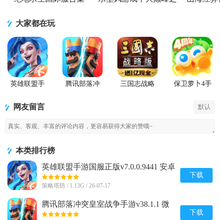
作
大家都在玩
英雄联盟手
腾讯部落冲
三国志战略
保卫萝卜4手
游国服正版
突皇室战争
版九游版
游
手游
网友留言
默认
本类排行榜
英雄联盟手游国服正版v7.0.0.9441 安卓
最新版
下载
策略塔防 / 1.13G / 26-07-17
腾讯部落冲突皇室战争手游v38.1.1 微
信qq一键登录版
下载