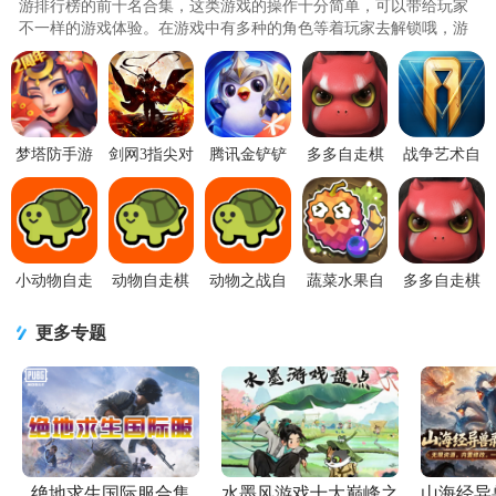
游排行榜的前十名合集，这类游戏的操作十分简单，可以带给玩家
不一样的游戏体验。在游戏中有多种的角色等着玩家去解锁哦，游
戏模式多样，需要玩家不断的去进行挑战，用自身的智慧解锁不同
的关卡，不仅需要智慧，还需要勇气哦！请接收好小编从千里之外
送来的福利哦！对这系列游戏感兴趣的玩家快来j9p下载体验哦！..
梦塔防手游
剑网3指尖对
腾讯金铲铲
多多自走棋
战争艺术自
自走棋
弈安卓手机
之战游戏
手游下载
走棋1.9.82
4.73.2 手机
V1.5.39官方
1.12.30官方
v2.41.2 安卓
官方版
版
最新版
最新版【附
版
兑换码】
小动物自走
动物自走棋
动物之战自
蔬菜水果自
多多自走棋
棋游戏v199
谷歌版v199
走棋Super
走棋最新版
国际服(Auto
安卓手机最
国际服最新
Auto Pets最
1.0.1
Chess)下载
更多专题
新版
版本
新版v199 手
v2.40.2 最新
机版
版
绝地求生国际服合集
水墨风游戏十大巅峰之
山海经异