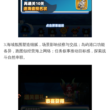
3.海域氛围塑造细腻，场景影响侦察与交战；岛屿港口功能
各异，跑图似经营海上网络；任务叙事推动目标感，探索战
斗自然串联。