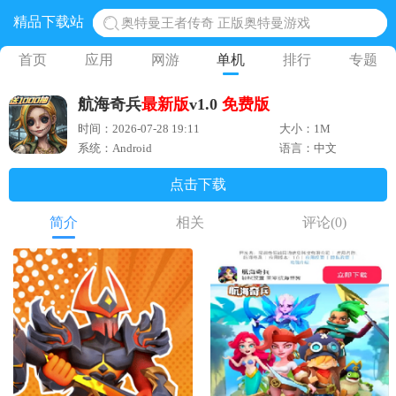
精品下载站
地铁跑酷体验服国际服 地铁跑酷体验服版本
网易光遇手游正版 点亮星空共庆周年
首页
应用
网游
单机
排行
专题
黎明觉醒生机腾讯正版 黎明觉醒生机国际服
航海奇兵
最新版
v1.0
免费版
蛋仔派对下载 蛋仔派对体验服
时间：2026-07-28 19:11
大小：1M
奥特曼王者传奇 正版奥特曼游戏
系统：Android
语言：中文
点击下载
简介
相关
评论
(0)