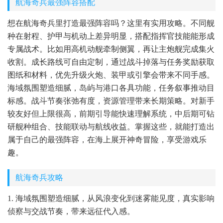
航海奇兵最强阵容搭配
想在航海奇兵里打造最强阵容吗？这里有实用攻略。不同舰
种在射程、护甲与机动上差异明显，搭配指挥官技能能形成
专属战术。比如用高机动舰牵制侧翼，再让主炮舰完成集火
收割。成长路线可自由定制，通过战斗掉落与任务奖励获取
图纸和材料，优先升级火炮、装甲或引擎会带来不同手感。
海域氛围塑造细腻，岛屿与港口各具功能，任务叙事推动目
标感。战斗节奏张弛有度，资源管理带来长期策略。对新手
较友好但上限很高，前期引导能快速理解系统，中后期可钻
研舰种组合、技能联动与航线收益。掌握这些，就能打造出
属于自己的最强阵容，在海上展开神奇冒险，享受游戏乐
趣。
航海奇兵攻略
1. 海域氛围塑造细腻，从风浪变化到迷雾能见度，真实影响
侦察与交战节奏，带来远征代入感。