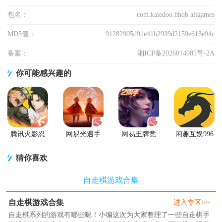
包名：
com.kaledoo.hhqb.aligames
MD5值：
91282905d91e41b2939d2159e613e94c
备案：
湘ICP备2026014985号-2A
你可能感兴趣的
腾讯火影忍
网易光遇手
网易王牌竞
闲趣互娱996
者忍者新世
游正版
速手游
传奇盒子官
代2026游戏
方正版
猜你喜欢
自走棋游戏合集
自走棋游戏合集
进入专区>>
自走棋系列的游戏有哪些呢！小编这次为大家整理了一些自走棋手