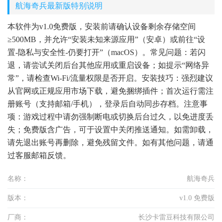
航海奇兵最新版特别说明
本软件为v1.0免费版，安装前请确认设备剩余存储空间
≥500MB，并允许“安装未知来源应用”（安卓）或前往“设
置-隐私与安全性-仍要打开”（macOS）。常见问题：若闪
退，请尝试关闭后台其他应用或重启设备；如提示“网络异
常”，请检查Wi-Fi/流量权限是否开启。安装技巧：强烈建议
从官网或正规应用市场下载，避免捆绑插件；首次运行需注
册账号（支持邮箱/手机），登录后自动同步存档。注意事
项：游戏过程中请勿强制断电或切换后台过久，以免进度丢
失；免费版含广告，可于设置中关闭推送通知。如需卸载，
请先退出账号再删除，避免残留文件。如有其他问题，请通
过客服邮箱反馈。
名称：
航海奇兵
版本：
v1.0 免费版
厂商：
长沙卡雷豆科技有限公司