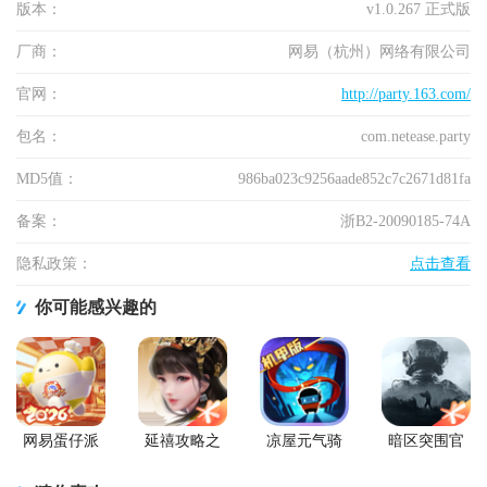
版本：
v1.0.267 正式版
厂商：
网易（杭州）网络有限公司
官网：
http://party.163.com/
包名：
com.netease.party
MD5值：
986ba023c9256aade852c7c2671d81fa
备案：
浙B2-20090185-74A
隐私政策：
点击查看
你可能感兴趣的
网易蛋仔派
延禧攻略之
凉屋元气骑
暗区突围官
对工坊版游
凤凰于飞官
士官方正版
方版
戏
方版