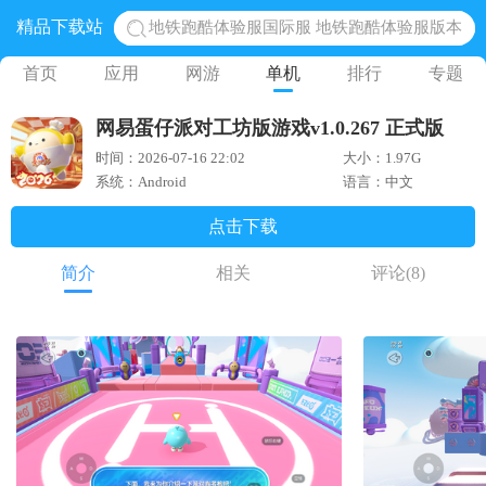
精品下载站
网易光遇手游正版 点亮星空共庆周年
黎明觉醒生机腾讯正版 黎明觉醒生机国际服
首页
应用
网游
单机
排行
专题
蛋仔派对下载 蛋仔派对体验服
网易蛋仔派对工坊版游戏v1.0.267 正式版
奥特曼王者传奇 正版奥特曼游戏
时间：2026-07-16 22:02
大小：1.97G
地铁跑酷体验服国际服 地铁跑酷体验服版本
系统：Android
语言：中文
点击下载
简介
相关
评论
(8)