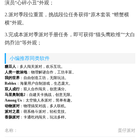
演员“心碎小丑”外观；
2.派对季段位重置，挑战段位任务获得“原木套装 “螃蟹横
横”外观。
3.完成本派对季派对手册任务，即可获得“猫头鹰欧维”“大白
鸽乔治”等外观；
小编推荐同类软件
糖豆人
：多人闯关派对，欢乐互坑。
人类一败涂地
：物理解谜合作，工坊丰富。
我的世界
：自由创造工坊，无限玩法。
Roblox
：海量用户自制游戏，生态庞大。
双人成行
：双人合作闯关，创意满分。
马里奥制造2
：自建关卡挑战，创意无限。
Among Us
：太空狼人杀派对，简单有趣。
动物派对
：物理搞笑对战，多人联机。
派对之星
：萌系格斗派对，轻松竞技。
香肠派对
：卡通吃鸡闯关，玩法多样。
名称：
蛋仔派对