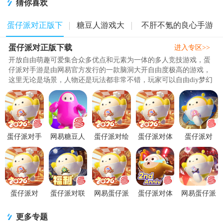
猜你喜欢
蛋仔派对正版下
糖豆人游戏大
不肝不氪的良心手游
蛋仔派对正版下载
载
全
合集
进入专区>>
开放自由萌趣可爱集合众多优点和元素为一体的多人竞技游戏，蛋
仔派对手游是由网易官方发行的一款脑洞大开自由度极高的游戏，
这里无论是场景，人物还是玩法都非常不错，玩家可以自由diy梦幻
地图，并且可以与好友一起组..
蛋仔派对手
网易糖豆人
蛋仔派对绘
蛋仔派对体
蛋仔派对
游2026官方
手游蛋仔派
梦校园赛季
验版最新版
Eggy Party
正版
对v1.0.267
版本
v1.0.267 抢
国际版
v1.0.267 最
安卓最新版
v1.0.267 新
先版
v1.0.200 最
新互通
赛季版
新完整
蛋仔派对
蛋仔派对联
网易蛋仔派
蛋仔派对体
网易蛋仔派
vivo版安装
动福利版
对联机版
验服先锋服
对国际服
包v1.0.267
v1.0.267 官
v1.0.267 网
(Eggy
(Eggy
更多专题