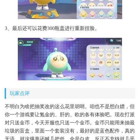
3、最后还可以花费300瓶盖进行重新捏脸。
玩家点评
不明白为啥把抽奖改的这么花里胡哨。咱也不是想白嫖，但
你一个游戏要让氪金的、肝的、欧的各有体验吧。现在打派
对只送金币，今天开服也只送一个金币。金币只能用来抽最
垃圾的盲盒，里面一个套装没有，最好的是蓝色配件，真的
无语。就这爆率还贼几把低，全是白皮。反正不充钱就几乎