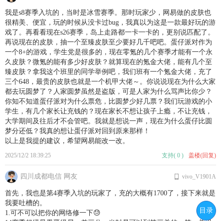
我是s8赛季入坑的，当时是冰雪赛季。那时玩家少，网易做的皮肤也
很精美、便宜，玩的时候从没卡过bug，我真以为这是一款最好玩的游
戏了。再看看现在s26赛季，岛上走路都一卡一卡的，更别说匹配了。
再说现在的皮肤，抽一个至臻皮肤至少要好几千吧吧。蛋仔派对作为
一个8+的游戏，学生党是很多的，现在零氪的几个赛季才能有一个永
久皮肤？微氪的能有多少好皮肤？就算现在的氪金大佬，能有几个至
臻皮肤？拿我这个班里的同学举例吧，我们班有一个氪金大佬，充了
三个648，最贵的皮肤也就是一个机甲大佬～。你说说现在为什么大家
都去玩圆梦了？人家圆梦虽然是盗版，可是人家为什么骂声比你少？
你知不知道蛋仔派对为什么票危，比圆梦少好几票？我们玩游戏的小
学生，有几个家长让充钱的？现在家长不想让孩子上瘾，不让充钱，
大学期间及往后才不会管吧。我就是想说一声，现在为什么蛋仔比圆
梦分还低？我真的想让蛋仔派对回到原来那样！
以上是我提的建议，希望网易能改一改。
2025/12/2 18:39:25
支持
(
0
)
盖楼(回复)
四川成都电信 网友
vivo_V1901A
首先，我也是第4赛季入坑的玩家了，充的大概有1700了，接下来就是
我要吐槽的。
目录
1.可不可以把你的网络修一下😓