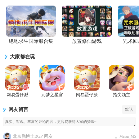
最新VIVO版
方最新版
易最新版
Party)v1.0.200
Go)v1.0.200
安卓
绝地求生国际服合集
放置修仙游戏
咒术回
大家都在玩
网易蛋仔派
元梦之星官
网易蛋仔派
指尖领主
对联机版
服版
对工坊版游
戏
网友留言
默认
北京鹏博士BGP 网友
Meizu_M5