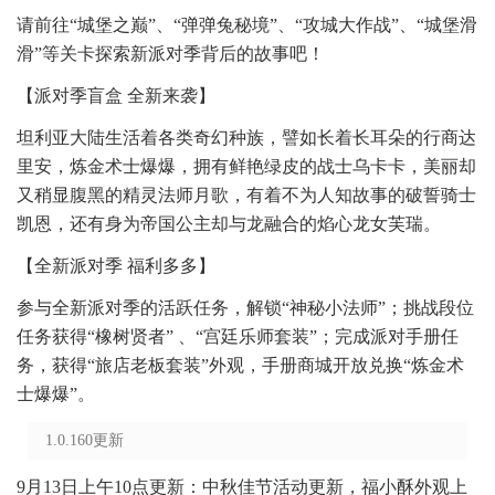
请前往“城堡之巅”、“弹弹兔秘境”、“攻城大作战”、“城堡滑
滑”等关卡探索新派对季背后的故事吧！
【派对季盲盒 全新来袭】
坦利亚大陆生活着各类奇幻种族，譬如长着长耳朵的行商达
里安，炼金术士爆爆，拥有鲜艳绿皮的战士乌卡卡，美丽却
又稍显腹黑的精灵法师月歌，有着不为人知故事的破誓骑士
凯恩，还有身为帝国公主却与龙融合的焰心龙女芙瑞。
【全新派对季 福利多多】
参与全新派对季的活跃任务，解锁“神秘小法师”；挑战段位
任务获得“橡树贤者” 、“宫廷乐师套装”；完成派对手册任
务，获得“旅店老板套装”外观，手册商城开放兑换“炼金术
士爆爆”。
1.0.160更新
9月13日上午10点更新：中秋佳节活动更新，福小酥外观上