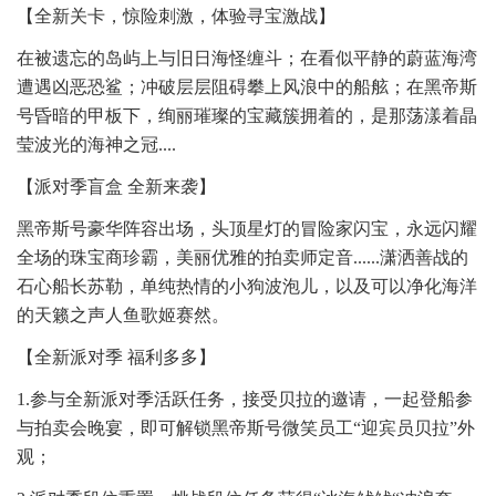
【全新关卡，惊险刺激，体验寻宝激战】
在被遗忘的岛屿上与旧日海怪缠斗；在看似平静的蔚蓝海湾
遭遇凶恶恐鲨；冲破层层阻碍攀上风浪中的船舷；在黑帝斯
号昏暗的甲板下，绚丽璀璨的宝藏簇拥着的，是那荡漾着晶
莹波光的海神之冠....
【派对季盲盒 全新来袭】
黑帝斯号豪华阵容出场，头顶星灯的冒险家闪宝，永远闪耀
全场的珠宝商珍霸，美丽优雅的拍卖师定音......潇洒善战的
石心船长苏勒，单纯热情的小狗波泡儿，以及可以净化海洋
的天籁之声人鱼歌姬赛然。
【全新派对季 福利多多】
1.参与全新派对季活跃任务，接受贝拉的邀请，一起登船参
与拍卖会晚宴，即可解锁黑帝斯号微笑员工“迎宾员贝拉”外
观；