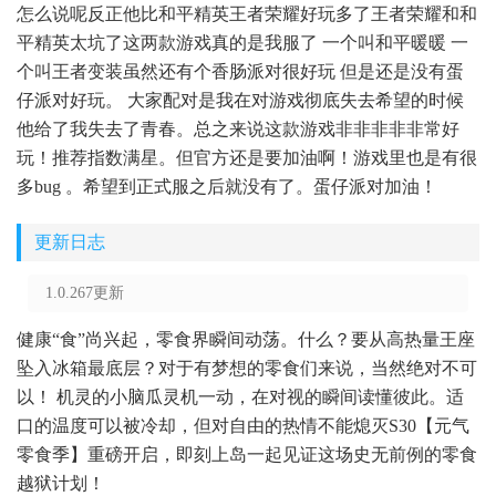
怎么说呢反正他比和平精英王者荣耀好玩多了王者荣耀和和
平精英太坑了这两款游戏真的是我服了 一个叫和平暖暖 一
个叫王者变装虽然还有个香肠派对很好玩 但是还是没有蛋
仔派对好玩。 大家配对是我在对游戏彻底失去希望的时候
他给了我失去了青春。总之来说这款游戏非非非非非常好
玩！推荐指数满星。但官方还是要加油啊！游戏里也是有很
多bug 。希望到正式服之后就没有了。蛋仔派对加油！
更新日志
1.0.267更新
健康“食”尚兴起，零食界瞬间动荡。什么？要从高热量王座
坠入冰箱最底层？对于有梦想的零食们来说，当然绝对不可
以！ 机灵的小脑瓜灵机一动，在对视的瞬间读懂彼此。适
口的温度可以被冷却，但对自由的热情不能熄灭S30【元气
零食季】重磅开启，即刻上岛一起见证这场史无前例的零食
越狱计划！