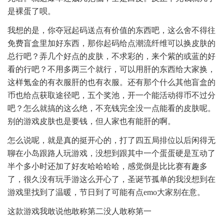
是裸蛋了呗。
我想的是，你夺冠起码送点有价值的东西吧，这么舍不得往
免费盲盒里加好东西，那你起码给点潮流纤维可以换皮肤的
总行吧？弄几个好点的皮肤，不求彩的，来个紫的或蓝的好
看的行吧？不用多两三个就行，可以用肝的东西给大家换，
这样氪金的有衣服肝的也有衣服。还有那个什么其他盲盒的
币也给点获取途径吧，五个奖池，开一个能活动得币不过分
吧？怎么就搞的这么绝，不充钱完全没一点能看的皮肤呢。
别的游戏皮肤也是要钱，但人家也有能肝的啊。
怎么说呢，就是真的挺开心的，打了四五局排位以后闲得无
聊在小岛跟路人玩游戏，没想到跟其中一个蛋蛋硬是互动了
半个多小时还加了好友哈哈哈哈，感觉倒是比比赛有趣多
了，很久没有玩手游这么开心了，圣诞节孤单的我没想到在
游戏里找到了温暖，节日到了可能有点emo大家别在意。
这款游戏我敢说他敢称第二没人敢称第一