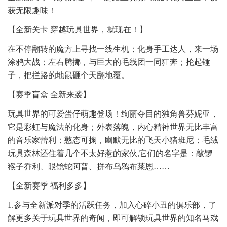
获无限趣味！
【全新关卡 穿越玩具世界，就现在！】
在不停翻转的魔方上寻找一线生机；化身手工达人，来一场
涂鸦大战；左右腾挪，与巨大的毛线团一同狂奔；抡起锤
子，把拦路的地鼠砸个天翻地覆。
【赛季盲盒 全新来袭】
玩具世界的可爱蛋仔萌趣登场！绚丽夺目的独角兽芬妮亚，
它是彩虹与魔法的化身；外表落魄，内心精神世界无比丰富
的音乐家蕾利；憨态可掬，幽默无比的飞天小猪班尼；毛绒
玩具森林还住着几个不太好惹的家伙,它们的名字是：敲锣
猴子乔利、眼镜蛇阿普、拼布乌鸦布莱恩……
【全新赛季 福利多多】
1.参与全新派对季的活跃任务，加入心碎小丑的俱乐部，了
解更多关于玩具世界的奇闻，即可解锁玩具世界的知名马戏