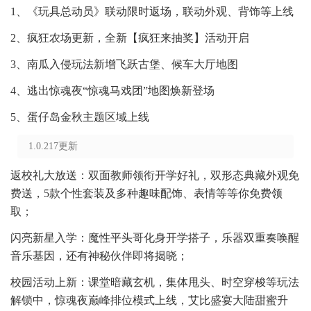
1、《玩具总动员》联动限时返场，联动外观、背饰等上线
2、疯狂农场更新，全新【疯狂来抽奖】活动开启
3、南瓜入侵玩法新增飞跃古堡、候车大厅地图
4、逃出惊魂夜“惊魂马戏团”地图焕新登场
5、蛋仔岛金秋主题区域上线
1.0.217更新
返校礼大放送：双面教师领衔开学好礼，双形态典藏外观免
费送，5款个性套装及多种趣味配饰、表情等等你免费领
取；
闪亮新星入学：魔性平头哥化身开学搭子，乐器双重奏唤醒
音乐基因，还有神秘伙伴即将揭晓；
校园活动上新：课堂暗藏玄机，集体甩头、时空穿梭等玩法
解锁中，惊魂夜巅峰排位模式上线，艾比盛宴大陆甜蜜升