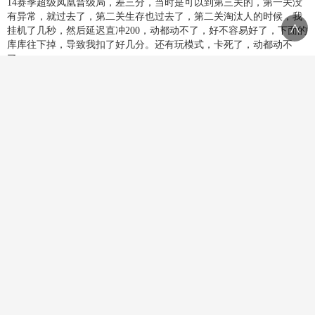
14赛季超级凤凰晋级局，差三分，当时是可以到第三关的，第一关没
有异常，就过去了，第二关生存也过去了，第二关淘汰人的时候，我
<
挂机了几秒，然后延迟直冲200，动都动不了，好不容易好了，下面的
库库往下掉，导致我扣了好几分。还有玩模式，卡死了，动都动不
了。
2.皮肤价格
首先蛋仔派对只是一个9+游戏，你有必要去圈小孩子的钱吗？虽然我
也就十岁，但我在游戏中赚了2100，我就不说什么了，但我得为我刚
刚九岁的妹妹打抱不平吧？一个联动皮肤200，嗯，那也就是我多做几
张图的事，可在那些不能充钱的小孩身上呢？那难道就是意难平吗？
一个至臻648+，好，你说不给买可以不要，那我问你，难道没有皮肤
歧视这回事吗？还是那句话，要不调一下价格，不亲民，要不送一人
一个dongdong羊。五星也是给面子的，只能说三年给了我一个乐趣
吧。
2025/12/2 18:22:30
支持
(
0
)
盖楼(回复)
黑龙江哈尔滨中移铁通 网友
HONOR_PRA-AL00
我是一个从第十三赛季开始玩的，玩了一年了，总体来说，这款游戏
是挺不错的，但是有几个方面要改变一下。
1、皮肤太贵了，一个典藏的联动皮肤都有两百多，我去抽了一个猪猪
侠，花了差不多￥300。就说好不好吧，这个皮肤手感还是挺不错的