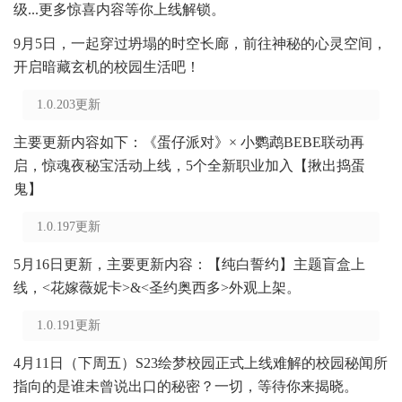
级...更多惊喜内容等你上线解锁。
9月5日，一起穿过坍塌的时空长廊，前往神秘的心灵空间，
开启暗藏玄机的校园生活吧！
1.0.203更新
主要更新内容如下：《蛋仔派对》× 小鹦鹉BEBE联动再
启，惊魂夜秘宝活动上线，5个全新职业加入【揪出捣蛋
鬼】
1.0.197更新
5月16日更新，主要更新内容：【纯白誓约】主题盲盒上
线，<花嫁薇妮卡>&<圣约奥西多>外观上架。
1.0.191更新
4月11日（下周五）S23绘梦校园正式上线难解的校园秘闻所
指向的是谁未曾说出口的秘密？一切，等待你来揭晓。