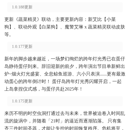
1.0.188更新
更新《蔬菜精灵》联动，主要更新内容：新艾比【小菜
狗】、联动外观【白菜狗】、魔警艾琳 x 蔬菜精灵联动皮肤
等。
1.0.177更新
新年的脚步越来越近，一场梦幻绚烂的跨年灯光秀已在蛋仔
岛静待蛋仔到来。辞旧迎新的前夕，跨年演出节目单新鲜出
炉~烟火灯光盛宴、全息鲸鱼巡游、六小只表演......更有最激
动蛋心的跨年倒计时！ 蛋仔岛跨年灯光秀闪耀开启，一起
上岛拿捏仪式感，与蛋仔共赴2025年！
1.0.175更新
来历不明的时空虫洞打通过去与未来，世界被迫卷入时间乱
流的旋涡中，并随着「21时」的逼近而逐渐陷落。 只有集
齐三件时间圣器，才能让失控的时间恢复秩序。危机将至，