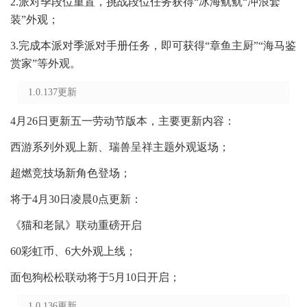
2.派对季段位重置，挑战段位任务获得“冰海鱿鱿“冲浪套
装”外观；
3.完成本派对季派对手册任务，即可获得“章鱼主厨”“海马鉴
赏家”等外观。
1.0.137更新
4月26日更新五一劳动节版本，主要更新内容：
西游系列外观上新、瑞兽呈祥主题外观返场；
超燃竞技场新角色登场；
将于4月30日凌晨0点更新：
《猫和老鼠》联动重磅开启
60彩虹币、6大外观上线；
面包狗松松联动将于5月10日开启；
1.0.136更新