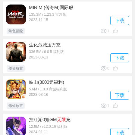
MIR M (传奇M)国际服
135.3M / 1.23.3 官方版
2023-11-15
下载
角色冒险
1
生化危城送万充
336.5M / 6.0.5 福利版
2023-03-13
下载
修仙放置
0
岐山(3000元福利)
5.6M / 1.0.0 商城福利版
2023-03-16
下载
修仙放置
1
挂江湖0氪GM
无限
充
12.9M / v12.0.16 福利版
2024-01-11
下载