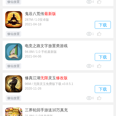
修仙放置
4
鬼谷八荒传
最新版
287M / 1.0安卓版
2021-04-18
下载
修仙放置
1
电竞之路文字放置类游戏
94.8M / 1.0 手机最新版
2021-04-06
下载
修仙放置
0
修真江湖
无限
灵玉
修改版
96M / 无限灵玉免费版下载 v3.8.5.1
2020-11-26
下载
修仙放置
6
三界轮回手游送10万真充