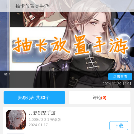
抽卡放置类手游
今天帮助喜欢抽卡放置类手游的玩家们整理了一些十分好
玩的抽卡兼顾放置类型的游戏，都是品质十分优秀的，有很多
的立绘都非常细腻，而且画师都是国内顶尖水平，值得体验，
就比如月影别墅这款经典放置卡牌手游，这是一款剧情十分优
秀的冒险解谜手游，在这里玩家们将和NPC进行互动，获得更
多有利的信息，寻找事件的起源和真相，快来解开游戏中的重
重谜团，开始自己的逆袭之旅。感兴趣的可以下载下来试试
哟！
点击查看
2024-11-20 14:01
资源列表
共
33
个
评论
(0)
月影别墅手游
1.00G / 2.2.1 安卓版
2024-01-17
下载