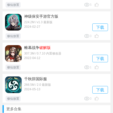
修仙放置
5
神级保安手游官方版
224.2M / v1.3 最新版
2024-02-27
下载
修仙放置
3
帷幕战争
破解版
307.3M / 0.7.10 内置修改器
2022-04-12
下载
修仙放置
1
千秋辞国际服
266.5M / 2.0 最新版
2024-05-13
下载
修仙放置
0
更多合集