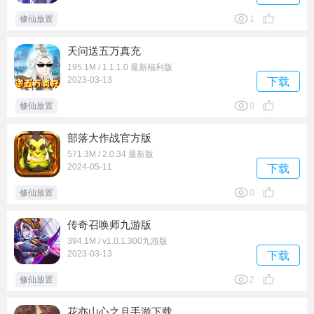
修仙放置
1
天问送五万真充
195.1M / 1.1.1.0 最新福利版
2023-03-13
下载
修仙放置
0
部落大作战官方版
571.3M / 2.0.34 最新版
2024-05-11
下载
修仙放置
0
传奇召唤师九游版
394.1M / v1.0.1.300九游版
2023-03-13
下载
修仙放置
2
花亦山心之月手游下载