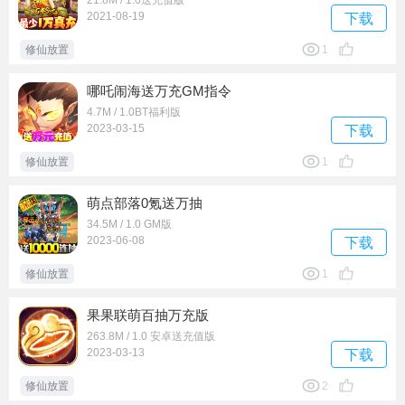
21.8M / 1.0送充值版
2021-08-19
下载
修仙放置
1
哪吒闹海送万充GM指令
4.7M / 1.0BT福利版
2023-03-15
下载
修仙放置
1
萌点部落0氪送万抽
34.5M / 1.0 GM版
2023-06-08
下载
修仙放置
1
果果联萌百抽万充版
263.8M / 1.0 安卓送充值版
2023-03-13
下载
修仙放置
2