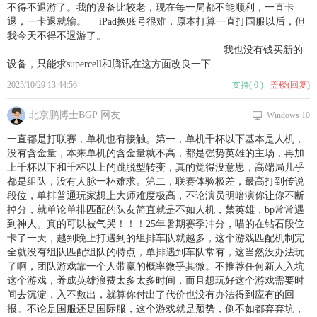
不得不退游了。我的设备比较老，现在每一局都不能顺利，一直卡
退，一卡退就输。 iPad换账号很难，原本打算一直打国服以后，但
我今天不得不退游了。
我也没有钱买新的
设备，只能求supercell和腾讯在这方面改良一下
2025/10/29 13:44:56
支持
(
0
)
盖楼(回复)
北京鹏博士BGP 网友
Windows 10
一直都是打联赛，单机也有接触。第一，单机千杯以下基本是人机，
没有含金量，本来单机的含金量就不高，都是强势英雄的主场，再加
上千杯以下和千杯以上的跳脱型转变，真的觉得没意思，高端局几乎
都是组队，没有人脉一杯难求。第二，联赛体验极差，最高打到传说
段位，单排普通玩家想上大师难度极高，不论演员明暗演你让你不断
掉分，就单论单排匹配的队友简直就是不如人机，禁英雄，bp常常遇
到神人。真的可以被气哭！！！25年暑期赛季冲分，喵的在钻石段位
卡了一天，越到晚上打遇到的组排车队就越多，这个游戏匹配机制完
全就没有组队匹配组队的特点，单排遇到车队常有，这当然没办法玩
了啊，团队游戏靠一个人带赢的概率微乎其微。不推荐任何新人入坑
这个游戏，养成英雄浪费太多太多时间，而且想玩好这个游戏需要时
间去沉淀，入不敷出，就算你付出了代价也没有办法得到应有的回
报。不论是国服还是国际服，这个游戏就是颓势，倒不如都弃弃坑，