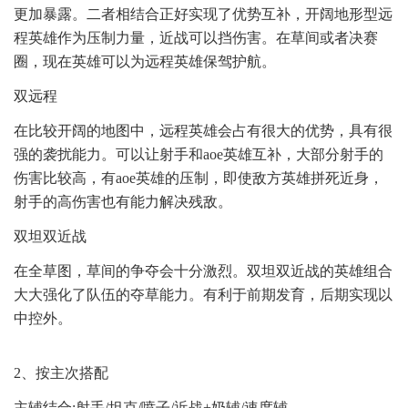
更加暴露。二者相结合正好实现了优势互补，开阔地形型远
程英雄作为压制力量，近战可以挡伤害。在草间或者决赛
圈，现在英雄可以为远程英雄保驾护航。
双远程
在比较开阔的地图中，远程英雄会占有很大的优势，具有很
强的袭扰能力。可以让射手和aoe英雄互补，大部分射手的
伤害比较高，有aoe英雄的压制，即使敌方英雄拼死近身，
射手的高伤害也有能力解决残敌。
双坦双近战
在全草图，草间的争夺会十分激烈。双坦双近战的英雄组合
大大强化了队伍的夺草能力。有利于前期发育，后期实现以
中控外。
2、按主次搭配
主辅结合:射手/坦克/喷子/近战+奶辅/速度辅