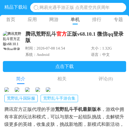
精品下载站
网易光遇手游正版 点亮星空共庆周年
黎明觉醒生机腾讯正版 黎明觉醒生机国际服
首页
应用
网游
单机
排行
专题
蛋仔派对下载 蛋仔派对体验服
腾讯荒野乱斗
官方
正版v68.10.1 微信qq登录
奥特曼王者传奇 正版奥特曼游戏
版
地铁跑酷体验服国际服 地铁跑酷体验服版本
时间：2026-07-08 14:54
大小：1.32G
系统：Android
语言：中文
点击下载
简介
相关
评论
(8)
荒野乱斗国际服
荒野乱斗手游合集
腾讯官方正版代理的手游
荒野乱斗手机最新版本
，游戏中拥
有丰富的玩法和模式，可以与朋友一起组队挑战，去解锁升
级更多的英雄，收集皮肤，挑战新地图，新模式和新活动，