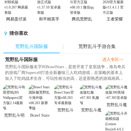
网易蛋仔派
和平精英手
腾讯荒野乱
王者荣耀
对联机版
游正式版
斗官方正版
2026官方最
新版
猜你喜欢
荒野乱斗国际服
荒野乱斗手游合集
荒野乱斗国际服
进入专区>>
荒野乱斗国际服名字叫BrawlStars，是曾开发了皇室战争，海岛奇兵
的游戏厂商Supercell打造全新趣味三人吃鸡游戏，在策略的基本上
加入了吃鸡战术生存，可玩性相当的高，还是那熟悉的游戏画风，
玩家可以选择多种模式操作，包含了数十种不同风格的英雄可以选
择，游戏的操作十分的简洁，没有装备，没有兵线，只有攻击+超级
技能+随身妙具，简单的技能设定更考验玩家的走位和预判，带给玩
家们体验不一样的竞技体验。..
荒野乱斗魔
荒野乱斗
荒野乱斗魔
改版300英雄
荒野乱斗明
Brawl Stars
Brawl Stars
改版红服
v67.301安卓
星壁纸(BS
国际服荒野
官方版
v67.301 私
版
Wallpapers)
乱斗海外版
v68.263 安
服版