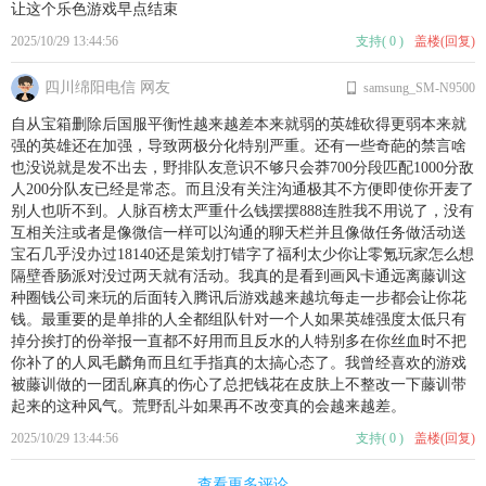
让这个乐色游戏早点结束
2025/10/29 13:44:56
支持
(
0
)
盖楼(回复)
四川绵阳电信 网友
samsung_SM-N9500
自从宝箱删除后国服平衡性越来越差本来就弱的英雄砍得更弱本来就
强的英雄还在加强，导致两极分化特别严重。还有一些奇葩的禁言啥
也没说就是发不出去，野排队友意识不够只会莽700分段匹配1000分敌
人200分队友已经是常态。而且没有关注沟通极其不方便即使你开麦了
别人也听不到。人脉百榜太严重什么钱摆摆888连胜我不用说了，没有
互相关注或者是像微信一样可以沟通的聊天栏并且像做任务做活动送
宝石几乎没办过18140还是策划打错字了福利太少你让零氪玩家怎么想
隔壁香肠派对没过两天就有活动。我真的是看到画风卡通远离藤训这
种圈钱公司来玩的后面转入腾讯后游戏越来越坑每走一步都会让你花
钱。最重要的是单排的人全都组队针对一个人如果英雄强度太低只有
掉分挨打的份举报一直都不好用而且反水的人特别多在你丝血时不把
你补了的人凤毛麟角而且红手指真的太搞心态了。我曾经喜欢的游戏
被藤训做的一团乱麻真的伤心了总把钱花在皮肤上不整改一下藤训带
起来的这种风气。荒野乱斗如果再不改变真的会越来越差。
2025/10/29 13:44:56
支持
(
0
)
盖楼(回复)
查看更多评论