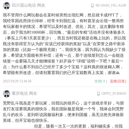
四川眉山电信 网友
HUAWEI_FIG-AL00
我不管用什么网玩都会在某时候突然出现红网，然后就卡成PPT了，
我经常因此而掉分掉杯，经常卡到我红温，有时甚至会出现一整局所
有玩家都卡的情况，希望可以及时改进、优化；其次，这次删除专精
后，由于我当时10000杯，回坑晚，“最后的专精”活动并没有体验多久
（事实上只有3天甚至更少），而且当时我还都是在晚上玩的，所以我
既没有获得官方认为的“应该已经获得的奖励”以及“在荣誉之路中新添
加的奖励（比如一个极限充能）”，我很失落，因为我认为我缺少了很
多，希望这方面能有所补偿；还有一点，那个连续签到怎么一会能连
续签一会要隔几天才能继续签？好歹搞个“详细”说明一下吧？最后一
点：为什么看不到自己已经开了多少个宝箱？这样真的很迷糊人啊，
希望能有所改进，但请别重置我们的已开宝箱数再上实装，谢谢🙏
2025/10/29 13:44:56
支持
(
0
)
盖楼(回复)
重庆电信 网友
OPPO_PCHM10
荒野乱斗我虽是个新玩家，但我玩的很开心，这个游戏非常好，与朋
友打友谊赛我真的很快乐，我在国际服是我第一个号，我体会到荒野
乱斗的欢乐，直到听说国服福利多，便来到国服，虽无法抢先体验新
英雄，但开宝箱也很快乐。
但是，随着一次又一次的更新，福利确实多，但我