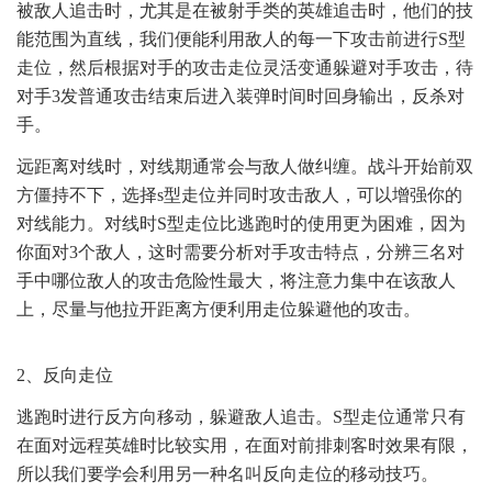
被敌人追击时，尤其是在被射手类的英雄追击时，他们的技
能范围为直线，我们便能利用敌人的每一下攻击前进行S型
走位，然后根据对手的攻击走位灵活变通躲避对手攻击，待
对手3发普通攻击结束后进入装弹时间时回身输出，反杀对
手。
远距离对线时，对线期通常会与敌人做纠缠。战斗开始前双
方僵持不下，选择s型走位并同时攻击敌人，可以增强你的
对线能力。对线时S型走位比逃跑时的使用更为困难，因为
你面对3个敌人，这时需要分析对手攻击特点，分辨三名对
手中哪位敌人的攻击危险性最大，将注意力集中在该敌人
上，尽量与他拉开距离方便利用走位躲避他的攻击。
2、反向走位
逃跑时进行反方向移动，躲避敌人追击。S型走位通常只有
在面对远程英雄时比较实用，在面对前排刺客时效果有限，
所以我们要学会利用另一种名叫反向走位的移动技巧。