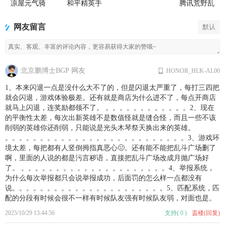
方版
凉屋元气骑
和平精英手
腾讯荒野乱
士官方正版
游正式版
斗官方正版
网友留言
默认
北京鹏博士BGP 网友
HONOR_HLK-AL00
1、本来闪退一点是没什么大不了的，但是闪退太严重了，每打三四把
就会闪退，游戏体验极差。还有就是商店为什么进不了，每点开商店
就马上闪退，连奖励都领不了。 。。。。。。。。。。。。2、现在
的平衡性太差，每次出新英雄不是数值怪就是缝合怪，而且一些不该
削弱的英雄你还削弱，只能说是光头木琴祭天换出来的英雄。
。。。。。。。。。。。。。。。。。。。。。。。。。。3、游戏环
境太差，每把都有人竖倒拇指真恶心🤢。还有能不能把乱斗广场删了
啊，里面的人说的都是污言秽语，直接把乱斗广场改成月抛广场好
了。 。。。。。。。。。。。。。。。。。。。。。4、举报系统，
为什么每次举报都只会说举报成功，后面罚的怎么样一点都没有
说。。。。。。。。。。。。。。。。。。。。。。5、匹配系统，匹
配的分段有时候会很不一样有时候队友强有时候队友弱，对面也是。
2025/10/29 13:44:56
支持
(
0
)
盖楼(回复)