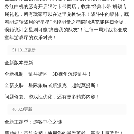
身红白机的瑟奇开启限时卡带商店，收集‘经典卡带’解锁专
属礼包，所有玩家可以在这里兑换快乐！战斗中的墙体，藏
着能逆转战局的“星星”吃掉能量之星瞬间满充能横扫全场，
误触诡计之星则可能‘痛击我的队友’！让每一局对战都变成
童年游戏厅的欢乐对决！
51.101.3更新
全新版本更新
全新机制：乱斗街区，3D视角沉浸乱斗！
全新皮肤：星际旅航者斯派克、超能莫提斯！
问题修复、游戏性优化，还有更多精彩内容！
48.323更新
全新主题季：游客中心之谜
新功能：英雄专精！使用您的最爱英雄，赢取丰厚奖励！