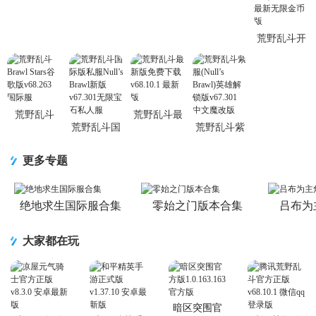
官方版2.14
v68.263 新
卓最新版
最新版
赛季版
荒野乱斗开
箱模拟器
(Lemon
Box)v6.4.6.1
最新无限金
币版
荒野乱斗
荒野乱斗最
荒野乱斗国
荒野乱斗紫
Brawl Stars
新版免费下
际版私服
服(Null’s
谷歌版
载v68.10.1
Null’s Brawl
Brawl)英雄
v68.263 国
最新版
更多专题
新版v67.301
解锁版
际服
无限宝石私
v67.301 中
人服
文魔改版
绝地求生国际服合集
零始之门版本合集
吕布为
大家都在玩
暗区突围官