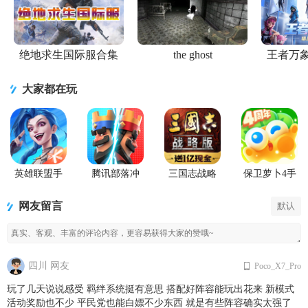
绝地求生国际服合集
the ghost
王者万
大家都在玩
英雄联盟手
腾讯部落冲
三国志战略
保卫萝卜4手
游国服正版
突皇室战争
版九游版
游
手游
网友留言
默认
四川 网友
Poco_X7_Pro
玩了几天说说感受 羁绊系统挺有意思 搭配好阵容能玩出花来 新模式
活动奖励也不少 平民党也能白嫖不少东西 就是有些阵容确实太强了