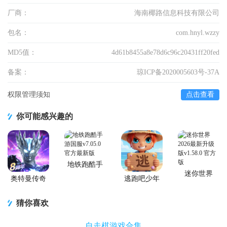
厂商：
海南椰路信息科技有限公司
包名：
com.hnyl.wzzy
MD5值：
4d61b8455a8e78d6c96c20431ff20fed
备案：
琼ICP备2020005603号-37A
权限管理须知
点击查看
你可能感兴趣的
地铁跑酷手
游国服
迷你世界
奥特曼传奇
逃跑吧少年
2026最新升
英雄手游正
官方版
级版
版
猜你喜欢
自走棋游戏合集