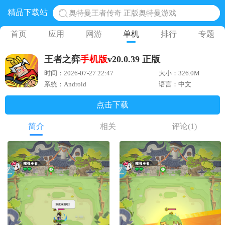
精品下载站
地铁跑酷体验服国际服 地铁跑酷体验服版本
网易光遇手游正版 点亮星空共庆周年
首页
应用
网游
单机
排行
专题
黎明觉醒生机腾讯正版 黎明觉醒生机国际服
王者之弈
手机版
v20.0.39 正版
蛋仔派对下载 蛋仔派对体验服
时间：2026-07-27 22:47
大小：326.0M
奥特曼王者传奇 正版奥特曼游戏
系统：Android
语言：中文
点击下载
简介
相关
评论
(1)