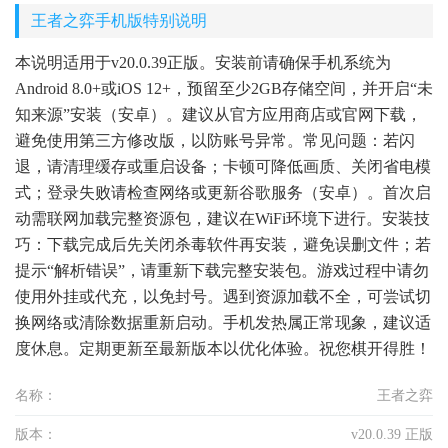
王者之弈手机版特别说明
本说明适用于v20.0.39正版。安装前请确保手机系统为
Android 8.0+或iOS 12+，预留至少2GB存储空间，并开启“未
知来源”安装（安卓）。建议从官方应用商店或官网下载，
避免使用第三方修改版，以防账号异常。常见问题：若闪
退，请清理缓存或重启设备；卡顿可降低画质、关闭省电模
式；登录失败请检查网络或更新谷歌服务（安卓）。首次启
动需联网加载完整资源包，建议在WiFi环境下进行。安装技
巧：下载完成后先关闭杀毒软件再安装，避免误删文件；若
提示“解析错误”，请重新下载完整安装包。游戏过程中请勿
使用外挂或代充，以免封号。遇到资源加载不全，可尝试切
换网络或清除数据重新启动。手机发热属正常现象，建议适
度休息。定期更新至最新版本以优化体验。祝您棋开得胜！
名称：
王者之弈
版本：
v20.0.39 正版