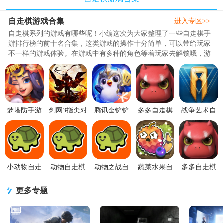
自走棋游戏合集
进入专区>>
自走棋系列的游戏有哪些呢！小编这次为大家整理了一些自走棋手
游排行榜的前十名合集，这类游戏的操作十分简单，可以带给玩家
不一样的游戏体验。在游戏中有多种的角色等着玩家去解锁哦，游
戏模式多样，需要玩家不断的..
梦塔防手游
剑网3指尖对
腾讯金铲铲
多多自走棋
战争艺术自
自走棋
弈安卓手机
之战游戏
手游下载
走棋1.9.82
4.73.2 手机
V1.5.39官方
1.12.30官方
v2.41.2 安卓
官方版
版
最新版
最新版【附
版
兑
小动物自走
动物自走棋
动物之战自
蔬菜水果自
多多自走棋
棋游戏v199
谷歌版v199
走棋Super
走棋最新版
国际服(Auto
安卓手机最
国际服最新
Auto Pets最
1.0.1
Chess)下载
更多专题
新版
版本
新版v199
v2.40.2