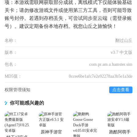
项：本游戏需联网获取部分成就，离线模式下仅能体验基础
关卡；请勿修改游戏文件或使用第三方工具，否则可能导致
账号封停。若遇到存档丢失，可尝试同步至云端（需登录账
号）。建议定期备份本地存档。祝您山丘之旅愉快！
名称：
翻过山丘
版本：
v3.7 中文版
包名：
com.pr.am.a.hamster.sim
MD5值：
0ccee6be1afc7e2e92278aa3b5e1a3de
权限管理须知
点击查看
你可能感兴趣的
原神手游官
跑酷阿萌手
方正版
游