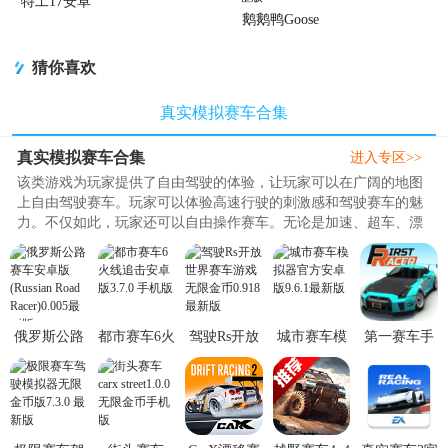
特工17安卓
免费最新版
鹅鹅鸭Goose
(Agent17)
Goose Duck
手游
猜你喜欢
真实模拟赛车合集
真实模拟赛车合集
进入专区>>
该类游戏为玩家提供了自由驾驶的体验，让玩家可以在广阔的地图
上自由驾驶赛车。玩家可以体验高速行驶的刺激感和驾驶赛车的魅
力。不仅如此，玩家还可以自由操作赛车。无论是加速、超车、漂
移还是飞跃障碍物，只要玩家的技术足够，可以尽情挑战各种驾驶
技术。游戏内还有广阔的地图，为玩家提供多样化的驾驶环境。玩
家可以探索不同类型的道路和地形，享受驾驶赛车的多样性与自由
度。游戏简单易操作。各种有趣的挑战等待着玩家！玩家将..
俄罗斯公路
都市赛车6火
驾驶Rs开放
城市赛车模
第一赛车手
赛车安卓版
线追击安卓
世界赛车游
拟器官方安
(First Racer)
(Russian
版3.7.0 手机
戏无限金币
卓版9.6.1最
官方版
Road
版
0.918最新版
新版
0.6.71最新
Racer)0.005
版
最新版