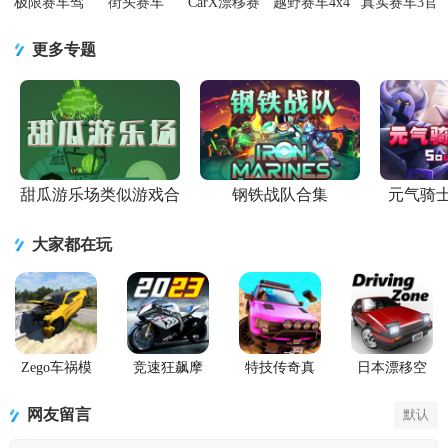
极限赛车驾
街头赛车
CarX漂移赛
越野赛车4x4
真实赛车3官
驶模拟器无
carx
车2所有车辆
无限货币版
方正版
限金币版
street1.0.0 无
解锁版
(Offroad
13.2.1 最新
更多专题
7.3.0 最新版
限金币手机
v1.42.0 mod
Adventure)2.13.6
版
版
菜单版
安卓
甜瓜游乐场类似游戏合
钢铁战队合集
元气骑
集
大家都在玩
Zego车祸模
竞速狂飙摩
特技传奇真
日本漂移空
拟器(Car
托游戏官方
实赛车内购
间(Driving
Crash
正版
版(Stunt
Zone Japan)
网友留言
默认
Compilation
Legends)
Game)内置菜
单