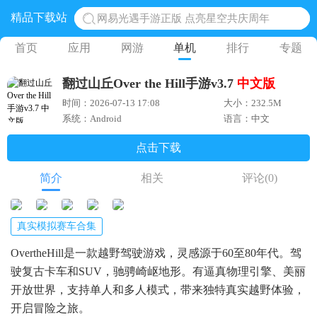
精品下载站
网易光遇手游正版 点亮星空共庆周年
黎明觉醒生机腾讯正版 黎明觉醒生机国际服
首页
应用
网游
单机
排行
专题
蛋仔派对下载 蛋仔派对体验服
翻过山丘Over the Hill手游v3.7
中文版
奥特曼王者传奇 正版奥特曼游戏
时间：2026-07-13 17:08
大小：232.5M
地铁跑酷体验服国际服 地铁跑酷体验服版本
系统：Android
语言：中文
点击下载
简介
相关
评论
(0)
真实模拟赛车合集
OvertheHill是一款越野驾驶游戏，灵感源于60至80年代。驾
驶复古卡车和SUV，驰骋崎岖地形。有逼真物理引擎、美丽
开放世界，支持单人和多人模式，带来独特真实越野体验，
开启冒险之旅。