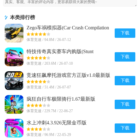
本类排行榜
Zego车祸模拟器(Car Crash Compilation
Game)内置菜单1.9 安卓修改版
下载
体育竞速 / 94.8M / 26-07-12
特技传奇真实赛车内购版(Stunt
Legends)v8 安卓免付费版
下载
体育竞速 / 203.6M / 26-07-10
竞速狂飙摩托游戏官方正版v1.0最新版
下载
体育竞速 / 51.4M / 26-07-07
疯狂自行车极限骑行1.67最新版
下载
体育竞速 / 229.7M / 22-06-27
水上冲刺4.3.926无限金币版
下载
体育竞速 / 96.9M / 22-05-29