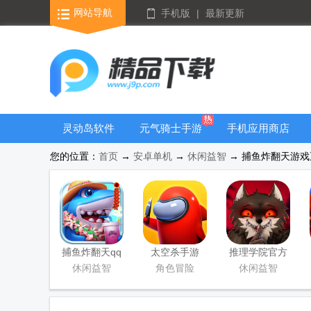
网站导航
手机版
|
最新更新
灵动岛软件
元气骑士手游
手机应用商店
大全
您的位置：
首页
→
安卓单机
→
休闲益智
→ 捕鱼炸翻天游戏正版
捕鱼炸翻天qq
太空杀手游
推理学院官方
登录版
版
休闲益智
角色冒险
休闲益智