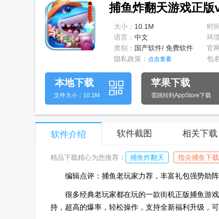
捕鱼炸翻天游戏正版v11
大小：
10.1M
时
语言：
中文
环
类别：
国产软件/ 免费软件
官
隐私政策：
包
点击查看
本地下载
苹果下载
文件大小：10.1M
需跳转到AppStore下载
软件截图
相关下载
软件介绍
精品下载精心为您推荐：
捕鱼炸翻天
指尖捕鱼下载
编辑点评：捕鱼老玩家力荐，丰富礼包强势助阵
很多经典老玩家都在玩的一款街机正版捕鱼游戏
持，超高的爆率，轻松操作，支持全新福利升级，可