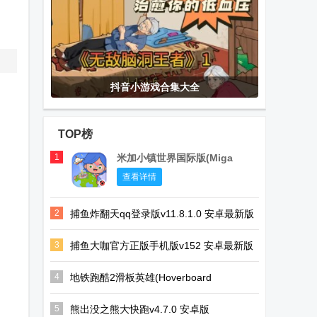
抖音小游戏合集大全
TOP榜
1
米加小镇世界国际版(Miga
World)
查看详情
2
捕鱼炸翻天qq登录版v11.8.1.0 安卓最新版
3
捕鱼大咖官方正版手机版v152 安卓最新版
4
地铁跑酷2滑板英雄(Hoverboard
Heroes)v1.12.0 国际版
5
熊出没之熊大快跑v4.7.0 安卓版