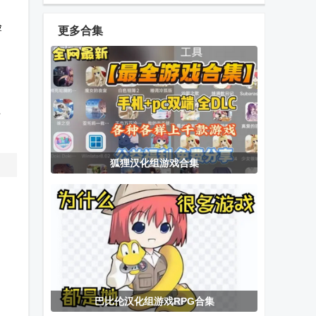
乐手游
手游
orzmic
验
更多合集
擦干净抖音小
选技生存大乱
Car Tuning汽
游戏(Clean it)
斗2手游
车改装游戏
安卓版
有
Unbroken
二战枪战枪林
时间停止校园
狐狸汉化组游戏合集
Soul手机版
弹雨手游
手游汉化版像
素手游小熊移
植
我在废土当主
天空之海：雇
森林垃圾场手
播游戏
佣之翼Steam
机版游戏
移植
巴比伦汉化组游戏RPG合集
小丑牌珊瑚海
药剂工艺炼金
神人大乱斗手