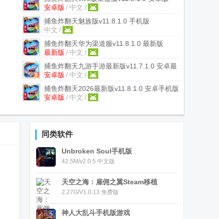
安卓版
/
中文
/
捕鱼炸翻天魅族版
v11.8.1.0 手机版
中文
/
捕鱼炸翻天华为渠道服
v11.8.1.0 最新版
最新版
/
中文
/
捕鱼炸翻天九游手游最新版
v11.7.1.0 安卓最
安卓版
/
中文
/
新版
捕鱼炸翻天2026最新版
v11.8.1.0 安卓手机版
安卓版
/
中文
/
同类软件
Unbroken Soul手机版
42.5M/v2.0.5 中文版
天空之海：雇佣之翼Steam移植
2.27G/V1.0.13 免费版
神人大乱斗手机版游戏