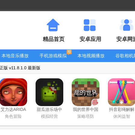
精品首页
安卓应用
安卓网
本地音乐播放
手机游戏模拟
本地视频播放
谷歌相机
器
器安卓版合集
器
大全
 v11.8.1.0 最新版
艾力达ARIDA
甜瓜游乐场中
我的世界中国
抖音彩绳解解
游戏
国版
版
乐手游
角色冒险
模拟经营
策略塔防
休闲益智