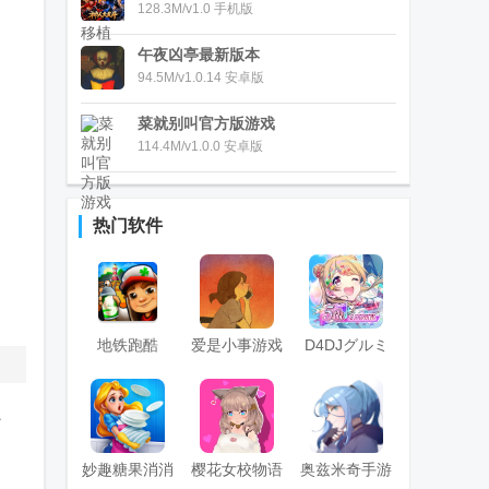
128.3M/v1.0 手机版
午夜凶亭最新版本
94.5M/v1.0.14 安卓版
菜就别叫官方版游戏
114.4M/v1.0.0 安卓版
热门软件
地铁跑酷
爱是小事游戏
D4DJグルミ
(subway surf)
(Love is...)
ク电音派对
国际版菜单免
任
费版
妙趣糖果消消
樱花女校物语
奥兹米奇手游