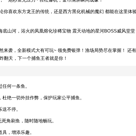
不论你喜欢东方龙王的传统，还是西方黑化机械的魔幻 都能在这里体
吐海底山河，浴火的凤凰熔化珍稀宝物 震天动地的星河BOSS威风堂堂
然来袭，全新模式大有可玩~ 领免费银弹！渔场局势尽在掌握！ 还
鱼炸翻天，下一个捕鱼王者就是你！
过任何一条鱼。
，杜绝一切外挂作弊，保护玩家公平捕鱼。
乐送不停。
度无死角刷鱼，随时随地畅玩。
道具，增添乐趣。