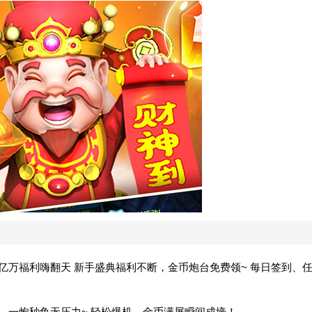
亿万福利嗨翻天 新手盛典福利不断，金币炮台免费领~ 每日签到、
升，一炮秒鱼无压力~ 轻松爆机，金币满屏瞬间成壕！