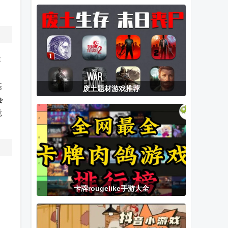
版
模拟器汉化版
机版游戏
掉
基
废土题材游戏推荐
会
竟
卡牌rougelike手游大全