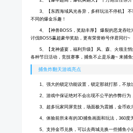
3、【东西海域风光各异，多样玩法不停机】 
不同的爆金乐趣！
4、【神兽BOSS，奖励丰厚】 爆裂的恶龙吞
讨伐BOSS赢超豪华奖励，更有荣誉称号伴君同行~
5、【龙神盛宴，福利升级】 风、森、火领主悄
各种节日活动，竞技赛事，捕鱼不止是乐趣~ 来捕
捕鱼炸翻天游戏亮点
1、强大的锁定功能设置，锁定那就打那，不放
2、游戏中保证绝对不会出现不公平的作弊行为
3、超多玩家同屏竞技，场面极为震撼，金币欢
4、体验前所未有的3D捕鱼画面和玩法，360
5、支持金币兑换，可以去商城兑换一些捕鱼小