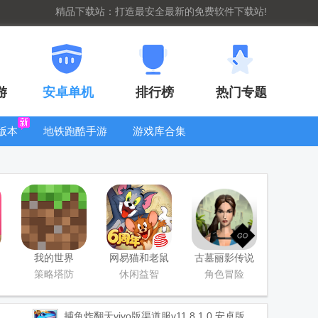
精品下载站：打造最安全最新的免费软件下载站!
游
安卓单机
排行榜
热门专题
版本
地铁跑酷手游
游戏库合集
大全
WIFI密码查
看器
我的世界
网易猫和老鼠
古墓丽影传说
Minecraft最新
游戏
迷踪游戏软件
策略塔防
休闲益智
角色冒险
基岩版
捕鱼炸翻天vivo版渠道服
v11.8.1.0 安卓版