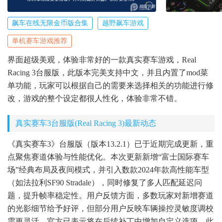
飙车在线无限金币版合集
越野飙车游戏
单机赛车游戏推荐
界面超级美观，体验非常好的一款真实赛车游戏，Real
Racing 3台服版，此版本完美支持中文，并且内置了mod菜
单功能，玩家可以根据自己的需要来选择相关的功能进行修
改，游戏的整个设定都很人性化，体验非常不错。
真实赛车3台服版(Real Racing 3)最新动态
《真实赛车3》台服版（版本13.2.1）已于近期完成更新，重
点聚焦赛道体验与性能优化。本次更新新增“富士国际赛车
场”经典布局及夜间模式，并引入数款2024年款高性能车型
（如法拉利SF90 Stradale），同时修复了多人匹配延迟问
题，提升帧率稳定性。用户反馈方面，多数玩家对新增赛道
的光影细节给予好评，但部分用户反映车辆操控灵敏度调校
需更灵活，官方已表示将在后续补丁中增加自定义选项。此