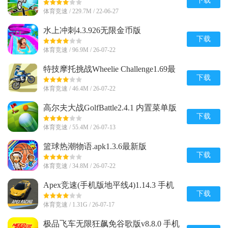
下载
体育竞速 / 229.7M / 22-06-27
水上冲刺4.3.926无限金币版
下载
体育竞速 / 96.9M / 26-07-22
特技摩托挑战Wheelie Challenge1.69最
新版安卓版
下载
体育竞速 / 46.4M / 26-07-22
高尔夫大战GolfBattle2.4.1 内置菜单版
下载
体育竞速 / 55.4M / 26-07-13
篮球热潮物语.apk1.3.6最新版
下载
体育竞速 / 34.8M / 26-07-22
Apex竞速(手机版地平线4)1.14.3 手机
版免登录
下载
体育竞速 / 1.31G / 26-07-17
极品飞车无限狂飙免谷歌版v8.8.0 手机