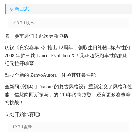
更新日志
v13.2.1版本
嗨，赛车迷们！此次更新包括
庆祝《真实赛车 3》推出 12周年，领取生日礼物--标志性的
2008 年款三菱 Lancer Evolution X！见证超级跑车性能的新
纪元拉开帷幕。
驾驶全新的 ZenvoAurora，体验其狂暴性能！
全新阿斯顿马丁 Valour 的复古风格设计重新定义了风格和性
能，借此向阿斯顿马丁的 110年传奇致敬。还有更多赛事等
您挑战！
立刻开始比赛吧!
12.2.1更新