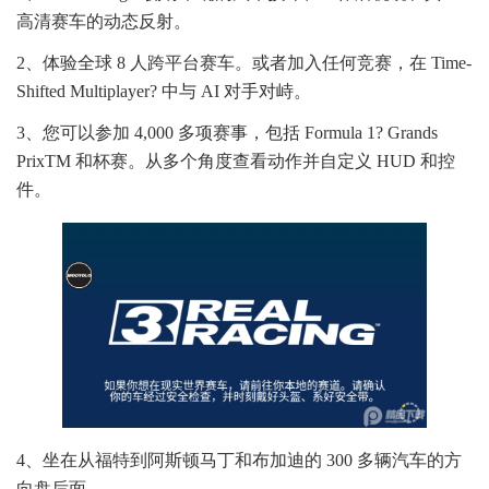
高清赛车的动态反射。
2、体验全球 8 人跨平台赛车。或者加入任何竞赛，在 Time-
Shifted Multiplayer? 中与 AI 对手对峙。
3、您可以参加 4,000 多项赛事，包括 Formula 1? Grands
PrixTM 和杯赛。从多个角度查看动作并自定义 HUD 和控
件。
4、坐在从福特到阿斯顿马丁和布加迪的 300 多辆汽车的方
向盘后面。