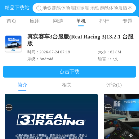
精品下载站
地铁跑酷体验服国际服 地铁跑酷体验服版本
网易光遇手游正版 点亮星空共庆周年
首页
应用
网游
单机
排行
专题
黎明觉醒生机腾讯正版 黎明觉醒生机国际服
真实赛车3台服版(Real Racing 3)13.2.1 台服
蛋仔派对下载 蛋仔派对体验服
版
奥特曼王者传奇 正版奥特曼游戏
时间：2026-07-24 07:19
大小：62.8M
系统：Android
语言：中文
点击下载
简介
相关
评论
(1)