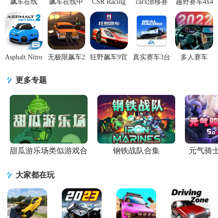
飙车在线
飙车在线中
CSR Racing
carx漂移赛
越野赛车4x4
(CutOff
文免广告版
2赛车游戏内
车菜单版
无限货币版
Online
1.9.2 最新版
置菜单版
(CarX Drift
(Offroad
Racing)国际
v6.5.1 安卓
Racing)v1.
Adventure)
服1.9.
Asphalt Nitro
无极限飙车2
狂野飙车9官
真实赛车3台
多人赛车
2无限金币版
内置MOD汉
方版v5.9.0l
服版(Real
2022(Racing
1.0.9 安卓修
化版下载
最新qq登录
Racing
in Car
更多专题
改版
2.1.6 安卓版
版
3)13.2.1 台
Multiplayer 2
服
甜瓜游乐场类似游戏合
钢铁战队合集
元气骑
集
大家都在玩