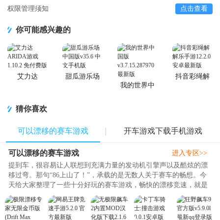
权限管理须知
点击查看
你可能感兴趣的
艾力达
甜瓜游乐场
抖音彩绳解
ARIDA游戏
中国版
解乐手游
我的世界中
国版
猜你喜欢
可以漂移的赛车游戏
开车游戏下载手机游戏
可以漂移的赛车游戏
进入专区>>
提到车，很容易让人联想到充满力量的发动机引擎声以及酷炫的漂
移过弯。那句“86上山了！”，承载的是无数人关于赛车的畅想。今
天给大家整理了一些十分好玩的赛车游戏，畅快的漂移竞速，就是
现在，而其中不得不提到的就是王牌竞速了，《王牌竞速》是一款
写实风格的创新赛车手游，由网易重磅打造。玩家将化身赛车手，
参加速度节。游戏内既有顶级车厂的授权真车，也有众多超现实概