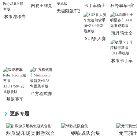
念车，任由玩家驾驶。独创“王牌大招”，每台车拥..
网易王牌竞
卡丁车骑士:
狂野飙车9官
无极限飙车2
速手游5.2.0
撞击游戏
方版v5.9.0l
极限漂移专
内置MOD汉
官方最新版
0.0.1安卓版
最新qq登录
家无限金币
化版下载
版
版(Drift Max
2.1.6 安卓版
玩具骑士全
Pro)v2.6.9
SUP多人赛
明星赛车
最新版
车竞速驾驶
0.4.8无限资
手游v2.3.6
源版
最新最新版
极限卡丁车
漂移最新版
1.0.1 手机版
f1方程式赛
叛逆赛车
车Monoposto
Rebel Racing
最新版v6.58
完整版
内置菜单版
更多专题
3.10.17584
安卓修改版
甜瓜游乐场类似游戏合
钢铁战队合集
元气骑