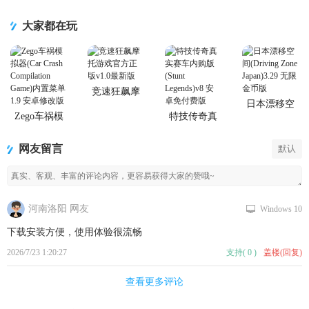
集
大家都在玩
竞速狂飙摩
托游戏官方
日本漂移空
正版
间(Driving
Zego车祸模
特技传奇真
Zone Japan)
拟器(Car
实赛车内购
Crash
版(Stunt
网友留言
默认
Compilation
Legends)
Game)内置菜
单
河南洛阳 网友
Windows 10
下载安装方便，使用体验很流畅
2026/7/23 1:20:27
支持
(
0
)
盖楼(回复)
查看更多评论