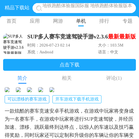
精品下载站
网易光遇手游正版 点亮星空共庆周年
黎明觉醒生机腾讯正版 黎明觉醒生机国际服
首页
应用
网游
单机
排行
专题
蛋仔派对下载 蛋仔派对体验服
SUP多人赛车竞速驾驶手游v2.3.6
最新
最新版
奥特曼王者传奇 正版奥特曼游戏
时间：2026-07-23 02:14
大小：103.5M
地铁跑酷体验服国际服 地铁跑酷体验服版本
系统：Android
语言：中文
点击下载
简介
相关
评论
(1)
可以漂移的赛车游戏
开车游戏下载手机游戏
一款炫酷的赛车竞速安卓手机游戏，在游戏中玩家将变身成
为一名赛车手，在游戏中玩家将进行SUP竞速驾驶，并经历
加速、漂移、跳跃最终到达终点，以惊人的车速以及技巧赢
得奖励，同时玩家还可以定制和升级你的车辆让你的车辆变