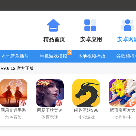
精品首页
安卓应用
安卓网
本地音乐播放
手机游戏模拟
本地视频播放
谷歌相机
器
器安卓版合集
器
大全
9.6.12 官方正版
网易光遇手游
网易王牌竞速
闲趣互娱996
腾讯宝可梦大
正版
手游
传奇盒子官方
集结国服正式
角色冒险
体育竞速
其它游戏
动作格斗
正版
版