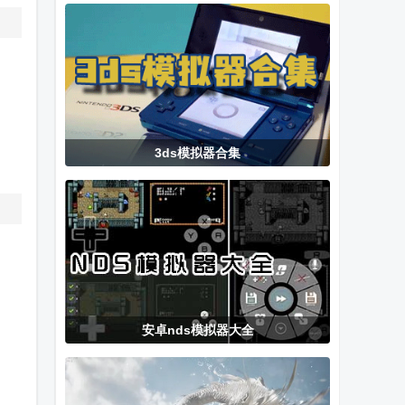
拟器
新版
(NES.emu完
美汉化版)
3ds模拟器合集
安卓nds模拟器大全