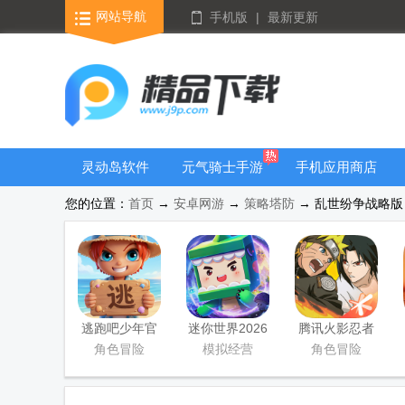
网站导航
手机版
|
最新更新
灵动岛软件
元气骑士手游
手机应用商店
大全
您的位置：
首页
→
安卓网游
→
策略塔防
→ 乱世纷争战略版 V
逃跑吧少年官
迷你世界2026
腾讯火影忍者
方版
最新升级版
忍者新世代
角色冒险
模拟经营
角色冒险
2026游戏