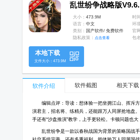
乱世纷争战略版V9.6.
大小：
473.9M
时
语言：
中文
环
类别：
国产软件/ 免费软件
官
隐私政策：
包
点击查看
本地下载
文件大小：473.9M
软件截图
相关下载
软件介绍
编辑点评：导读：想体验一把坐拥江山、挥斥方
演君主，招名将、练精兵，还能跟万人同屏抢地盘。
手还有“沙盘推演”教学，上手更轻松。卡顿问题也大
乱世纷争是一款以春秋战国为背景的策略国战手
社交系统完善，还有多重福利。能体验万人同屏国战