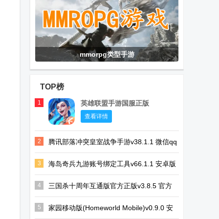
mmorpg类型手游
TOP榜
1
英雄联盟手游国服正版
查看详情
2
腾讯部落冲突皇室战争手游v38.1.1 微信qq
一键登录版
3
海岛奇兵九游账号绑定工具v66.1.1 安卓版
4
三国杀十周年互通版官方正版v3.8.5 官方
最新版
5
家园移动版(Homeworld Mobile)v0.9.0 安
卓手机最新版