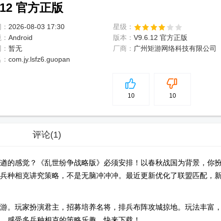
12 官方正版
间：
2026-08-03 17:30
星级：
境：
Android
版本：
V9.6.12 官方正版
网：
暂无
厂商：
广州矩游网络科技有限公司
名：
com.jy.lsfz6.guopan
5
分
10
10
评论
(1)
遒的感觉？《乱世纷争战略版》必须安排！以春秋战国为背景，你
兵种相克讲究策略，不是无脑冲冲冲。最近更新优化了联盟匹配，
游。玩家扮演君主，招募培养名将，排兵布阵攻城掠地。玩法丰富
，感受多兵种相克的策略乐趣，快来下载！