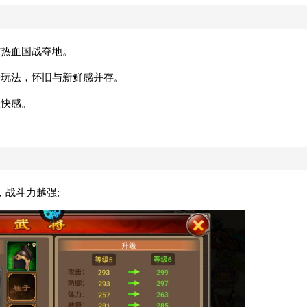
与热血国战夺地。
种玩法，怀旧与新鲜感并存。
敌快感。
，战斗力越强;