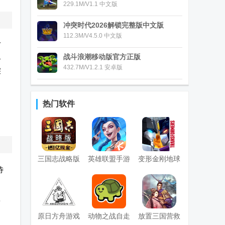
229.1M/V1.1 中文版
冲突时代2026解锁完整版中文版
112.3M/V4.5.0 中文版
节
战斗浪潮移动版官方正版
略
432.7M/V1.2.1 安卓版
深
热门软件
，
三国志战略版
英雄联盟手游
变形金刚地球
待
九游版
国服正版
之战手游国际
服
新
(Transformers)
原日方舟游戏
动物之战自走
放置三国营救