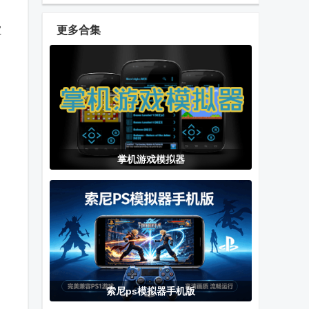
安卓版
棋Super Auto
貂蝉手游
Pets最新版
宝
更多合集
clash royale部
万国觉醒国际
演义三国叁
落冲突皇室战
服安卓版
争国际服
欢乐途游斗地
异世江湖官服
古剑世界放置
掌机游戏模拟器
主官方版免费
最新版
游戏下载
下载
WIE模拟器安
孤龙山异兽版
PS4模拟器安
卓手机版
卓版
(BachataS4)
索尼ps模拟器手机版
EclipseDS模
FBN街机HD最
FC模拟器