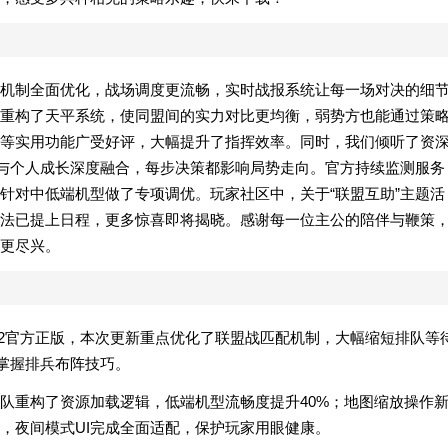
机制全面优化，战场调度更流畅，实时战报系统让每一场对决的细
重构了天平系统，使同盟间的实力对比更均衡，弱势方也能通过策
等实用功能广受好评，大幅提升了指挥效率。同时，我们倾听了资
件与个人成长深度融合，每步决策都影响局势走向。官方持续监测服务
针对中低端机型做了专项调优。玩家社区中，关于“联盟互助”主题活
法已提上日程，更多惊喜即将揭晓。感谢每一位主公的陪伴与鞭策
更尽兴。
.12官方正版，本次更新重点优化了联盟战匹配机制，大幅缩短排队等
速掌握排兵布阵技巧。
队重构了资源加载逻辑，低端机型流畅度提升40%；地图缩放操作
，夜间模式UI完成全面适配，保护玩家用眼健康。