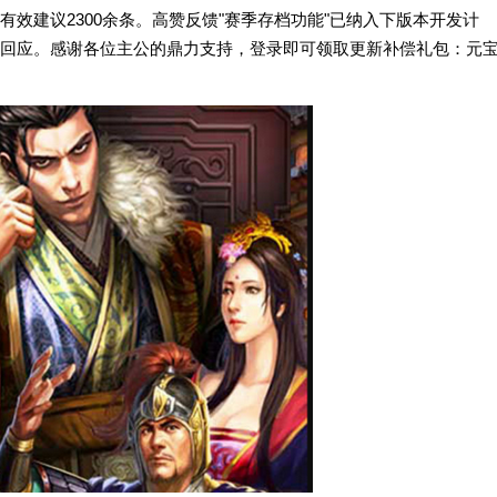
效建议2300余条。高赞反馈"赛季存档功能"已纳入下版本开发计
回应。感谢各位主公的鼎力支持，登录即可领取更新补偿礼包：元