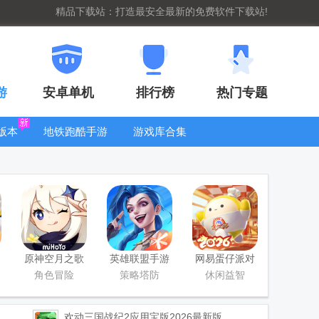
精品下载站：打造最安全最新的免费软件下载站!
游
安卓单机
排行榜
热门专题
版本
地铁跑酷手游
游戏库合集
大全
WIFI密码查
看器
原神空月之歌
英雄联盟手游
网易蛋仔派对
版本
国服正版
工坊版游戏
角色冒险
策略塔防
休闲益智
欢动三国战纪2应用宝版2026最新版