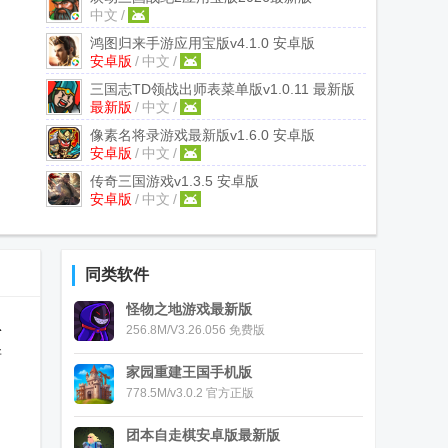
中文
/
v2.46.0.0 手机版
鸿图归来手游应用宝版
v4.1.0 安卓版
安卓版
/
中文
/
三国志TD领战出师表菜单版
v1.0.11 最新版
最新版
/
中文
/
像素名将录游戏最新版
v1.6.0 安卓版
安卓版
/
中文
/
传奇三国游戏
v1.3.5 安卓版
安卓版
/
中文
/
同类软件
怪物之地游戏最新版
扮
256.8M/V3.26.056 免费版
新
家园重建王国手机版
778.5M/v3.0.2 官方正版
，
团本自走棋安卓版最新版