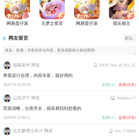
网易蛋仔派
元梦之星官
网易蛋仔派
指尖领主
对联机版
服版
对工坊版游
戏
网友留言
默认
福建泉州 网友
IQOO_Neo_10_Pro_5G
界面设计合理，内容丰富，挺好用的
2026/7/6 18:08:39
支持
(
0
)
盖楼(回复)
山东济宁 网友
Windows 11
页面清晰，分类齐全，很容易找到想看的
2026/6/8 12:08:13
支持
(
0
)
盖楼(回复)
北京鹏博士BGP 网友
vivo_V1824A