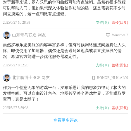
对于新手来说，罗布乐思的学习曲线可能有点陡峭。虽然有很多教程
可以帮助入门，但如果想深入体验创作功能的话，还是需要花不少时
间去摸索的，这一点稍微有点遗憾。
2025/5/27 10:28:38
支持
(
0
)
盖楼(回复)
山东青岛联通 网友
Windows 7
虽然罗布乐思美服的内容丰富多样，但有时候网络连接问题真让人头
疼。即使使用了加速器，偶尔还是会遇到延迟高或者直接掉线的情
况，希望官方能进一步优化服务器稳定性。
2025/5/27 8:32:28
支持
(
0
)
盖楼(回复)
北京鹏博士BGP 网友
HONOR_HLK-AL00
作为一个创意无限的游戏平台，罗布乐思让我的想象力得到了极大的
发挥空间。可以自由设计角色、地图甚至整个游戏世界，还能赚取罗
宝币，真是太酷了！
2025/5/27 5:59:36
支持
(
0
)
盖楼(回复)
查看更多评论