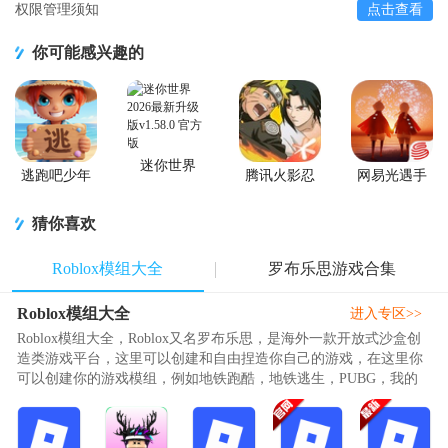
权限管理须知
点击查看
你可能感兴趣的
迷你世界
逃跑吧少年
腾讯火影忍
网易光遇手
2026最新升
官方版
者忍者新世
游正版
级版
代2026游戏
猜你喜欢
Roblox模组大全
罗布乐思游戏合集
Roblox模组大全
进入专区>>
Roblox模组大全，Roblox又名罗布乐思，是海外一款开放式沙盒创
造类游戏平台，这里可以创建和自由捏造你自己的游戏，在这里你
可以创建你的游戏模组，例如地铁跑酷，地铁逃生，PUBG，我的
世界，马桶人等等，游戏玩法十..