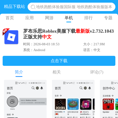
精品下载站
地铁跑酷体验服国际服 地铁跑酷体验服版本
网易光遇手游正版 点亮星空共庆周年
首页
应用
网游
单机
排行
专题
黎明觉醒生机腾讯正版 黎明觉醒生机国际服
罗布乐思Roblox美服下载
最新版
v2.732.1043
蛋仔派对下载 蛋仔派对体验服
正版支持
中文
奥特曼王者传奇 正版奥特曼游戏
时间：2026-08-03 18:53
大小：217.9M
系统：Android
语言：中文
点击下载
简介
相关
评论
(7)