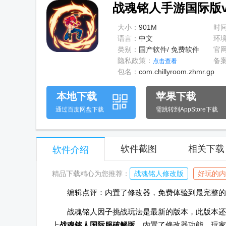
战魂铭人手游国际版v3.
大小：
901M
时
语言：
中文
环
类别：
国产软件/ 免费软件
官
隐私政策：
备
点击查看
包名：
com.chillyroom.zhmr.gp
本地下载
苹果下载
通过百度网盘下载
需跳转到AppStore下载
软件截图
相关下载
软件介绍
精品下载精心为您推荐：
战魂铭人修改版
好玩的内
编辑点评：内置了修改器，免费体验到最完整的
战魂铭人因子挑战玩法是最新的版本，此版本还
上
战魂铭人国际服破解版
，内置了修改器功能，玩家