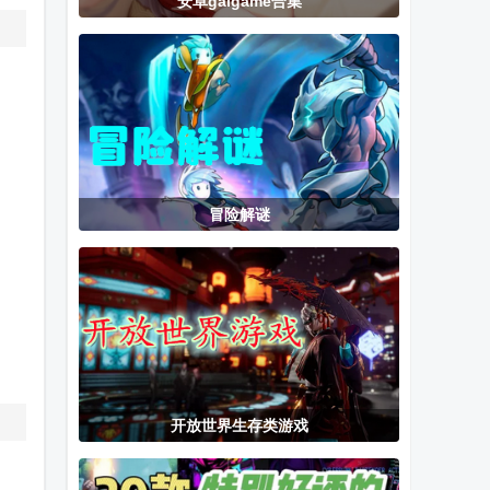
安卓galgame合集
超级熊冒险手
惩罚者街机游
kemopop游戏
游安卓版
戏内置金手指
直装版
版
冒险解谜
开放世界生存类游戏