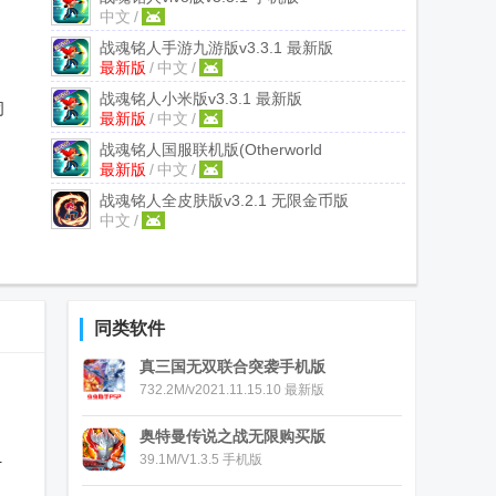
中文
/
战魂铭人手游九游版
v3.3.1 最新版
最新版
/
中文
/
战魂铭人小米版
v3.3.1 最新版
司
最新版
/
中文
/
战魂铭人国服联机版(Otherworld
最新版
/
中文
/
Legends)
v3.3.1 最新版
战魂铭人全皮肤版
v3.2.1 无限金币版
中文
/
同类软件
真三国无双联合突袭手机版
732.2M/v2021.11.15.10 最新版
奥特曼传说之战无限购买版
39.1M/V1.3.5 手机版
附