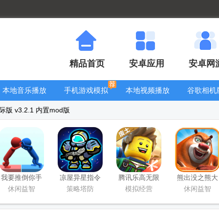
精品首页
安卓应用
安卓网
本地音乐播放
手机游戏模拟
本地视频播放
谷歌相机
器
器安卓版合集
器
大全
 v3.2.1 内置mod版
我要推倒你手
凉屋异星指令
腾讯乐高无限
熊出没之熊大
游最新版
手游官方版
游戏
快跑
休闲益智
策略塔防
模拟经营
休闲益智