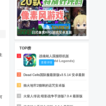
日式像素RPG游戏安卓直装
TOP榜
主
1
战魂铭人国服联机版
(Otherworld Legends)
查看详情
2
Dead Cells国际服最新版v3.5.14 安卓最新
版
3
烛火地牢2猫咪的诅咒安卓版
(Tallowmere2)v0.3.7n中文联机版
4
火柴人传说:暗影战争手游版7.0.4 最新版
可