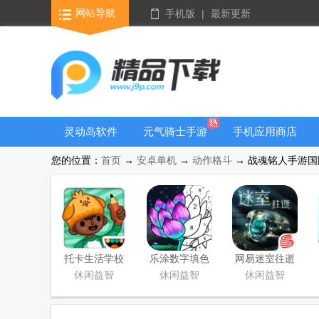
网站导航
手机版
|
最新更新
灵动岛软件
元气骑士手游
手机应用商店
大全
您的位置：
首页
→
安卓单机
→
动作格斗
→ 战魂铭人手游国际版
托卡生活学校
乐涂数字填色
网易迷室往逝
完整版游戏
无限提示版
官方版下载安
休闲益智
休闲益智
休闲益智
装