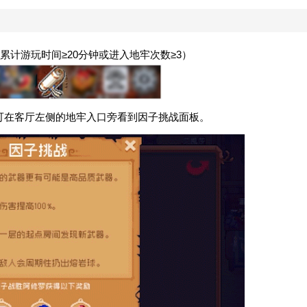
计游玩时间≥20分钟或进入地牢次数≥3）
可在客厅左侧的地牢入口旁看到因子挑战面板。