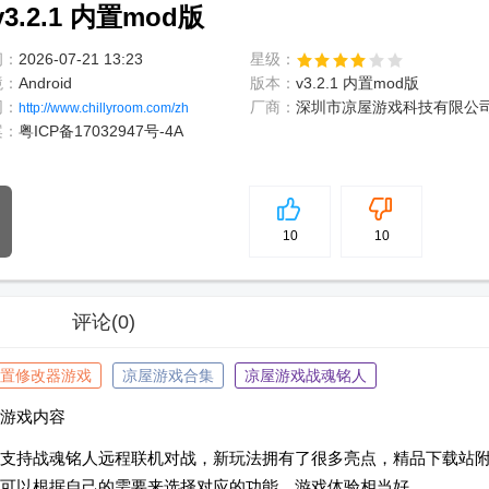
2.1 内置mod版
间：
2026-07-21 13:23
星级：
境：
Android
版本：
v3.2.1 内置mod版
网：
厂商：
深圳市凉屋游戏科技有限公
http://www.chillyroom.com/zh
案：
粤ICP备17032947号-4A
5
分
10
10
评论
(0)
置修改器游戏
凉屋游戏合集
凉屋游戏战魂铭人
游戏内容
支持战魂铭人远程联机对战，新玩法拥有了很多亮点，精品下载站
可以根据自己的需要来选择对应的功能，游戏体验相当好。