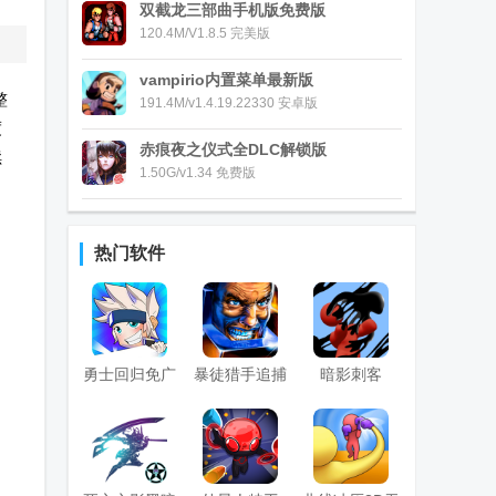
双截龙三部曲手机版免费版
120.4M/V1.8.5 完美版
vampirio内置菜单最新版
整
191.4M/v1.4.19.22330 安卓版
度
赤痕夜之仪式全DLC解锁版
续
1.50G/v1.34 免费版
热门软件
勇士回归免广
暴徒猎手追捕
暗影刺客
告版
内置菜单版
3d(Super
Cloner 3D)