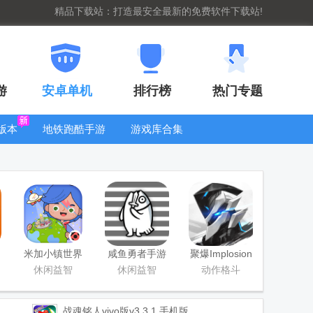
精品下载站：打造最安全最新的免费软件下载站!
游
安卓单机
排行榜
热门专题
版本
地铁跑酷手游
游戏库合集
大全
WIFI密码查
看器
米加小镇世界
咸鱼勇者手游
聚爆Implosion
国际版(Miga
手游
休闲益智
休闲益智
动作格斗
World)
战魂铭人vivo版
v3.3.1 手机版