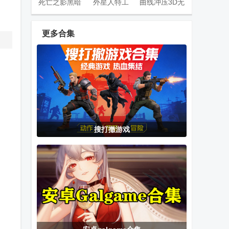
死亡之影黑暗
外星人特工
曲线冲压3D无
骑士火柴人战
限金币
斗内购版
更多合集
暴揍小精灵免
龙兽争霸2合
水果部落无限
费版
体战争
体力
游轮大厨国际
Akinator神灯
动物守卫搜打
搜打撤游戏
服
猜人名网络天
撤手游
才
公会会长闲置
染成红色的真
手搓飞机模拟
地牢折相思版
爱百合安卓直
器手机版
装汉化版免费