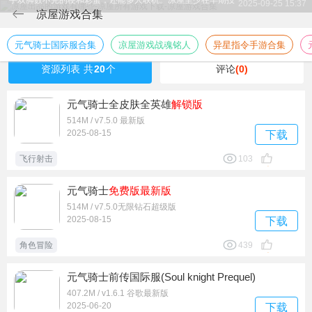
2025-09-25 15:37
入了100%的诚意。甚至我觉得，元气骑士代表了凉屋的最高
凉屋游戏合集
水平，是凉屋的天花板。说到凉屋游戏就不得不夸一下他们的
老大眼界高，对待创业的态度VeryTough；相信自己的判断和
元气骑士国际服合集
凉屋游戏战魂铭人
异星指令手游合集
游戏品味；对海外市场的理解超过国内大厂。从美术到程序，
独当一面，一人扛起一种风格的大旗。他们代表的作品也有很
资源列表
共
20
个
评论
(0)
多，比如《元气骑士》，《大家饿餐厅》，《你行你上》，
《方块冒险》，《暴走砖块》全部获得AppStore和GooglePlay
元气骑士全皮肤全英雄
解锁版
推荐。除此之外，还有很多优秀的项目在开发中。
514M / v7.5.0 最新版
2025-08-15
下载
飞行射击
103
元气骑士
免费版
最新版
514M / v7.5.0无限钻石超级版
2025-08-15
下载
角色冒险
439
元气骑士前传国际服(Soul knight Prequel)
407.2M / v1.6.1 谷歌最新版
2025-06-20
下载