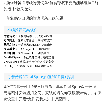
2.旋转球神话等级附魔词条“旋转球概率变为能够阻挡子弹
的盾球”效果优化
3.修复偶尔出现的附魔词条失效问题
小编推荐同类软件
弓箭传说
：原版更纯净，玩法完全相同
元气骑士
：像素地牢射击，同样可双开
恶果之地
：卡通画风Roguelike弓箭射击
枪火重生
：FPS+Roguelike，联机爽快
重生细胞
：动作Roguelike，硬核操作
Parallel Space
：专业双开工具，稳定分身
VMOS Pro
：虚拟机运行分身游戏更安全
OurPlay
：加速器+双开，解决网络问题
弓箭传说2(Dual Space)内置MOD特别说明
本MOD基于v1.1.7安卓版制作，集成Dual Space双开环境，
无需额外安装虚拟空间。安装前请先卸载原版游戏，并在系
统设置中开启“允许安装未知来源应用”。