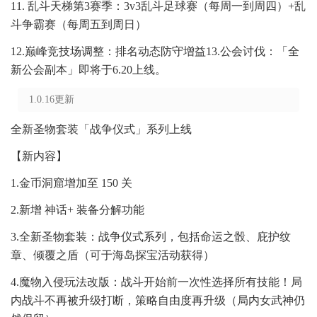
11. 乱斗天梯第3赛季：3v3乱斗足球赛（每周一到周四）+乱
斗争霸赛（每周五到周日）
12.巅峰竞技场调整：排名动态防守增益13.公会讨伐：「全
新公会副本」即将于6.20上线。
1.0.16更新
全新圣物套装「战争仪式」系列上线
【新内容】
1.金币洞窟增加至 150 关
2.新增 神话+ 装备分解功能
3.全新圣物套装：战争仪式系列，包括命运之骰、庇护纹
章、倾覆之盾（可于海岛探宝活动获得）
4.魔物入侵玩法改版：战斗开始前一次性选择所有技能！局
内战斗不再被升级打断，策略自由度再升级（局内女武神仍