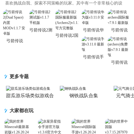
喜欢挑战自我、探索不同策略的玩家。其中有一个非常核心的设
计：死亡后需要从头开始。这种..
弓箭传说2测
弓箭传说华
弓箭传说
弓箭传说2国
试版v1.1.7
为版v3.11.0
archero国际
弓箭传说
际服最新版
手机版
安卓版
服v7.9.1 最
2(Dual
(Archero2)v1.1.7
新版
Space)内置
官
弓箭传说手
MODv1.1.7
弓箭传说
游v3.11.0 最
安卓版
(archero)免
新版
费版v7.9.1
更多专题
最新版
甜瓜游乐场类似游戏合
钢铁战队合集
元气骑
集
大家都在玩