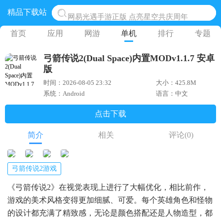
精品下载站
网易光遇手游正版 点亮星空共庆周年
黎明觉醒生机腾讯正版 黎明觉醒生机国际服
首页
应用
网游
单机
排行
专题
蛋仔派对下载 蛋仔派对体验服
弓箭传说2(Dual Space)内置MODv1.1.7 安卓
奥特曼王者传奇 正版奥特曼游戏
版
地铁跑酷体验服国际服 地铁跑酷体验服版本
时间：2026-08-05 23:32
大小：425.8M
系统：Android
语言：中文
点击下载
简介
相关
评论
(0)
弓箭传说2游戏
《弓箭传说2》在视觉表现上进行了大幅优化，相比前作，
游戏的美术风格变得更加细腻、可爱。每个英雄角色和怪物
的设计都充满了精致感，无论是颜色搭配还是人物造型，都