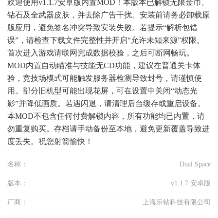
欢迎使用v1.1.7安卓版内置MOD！本版本已解锁无限金币、
钻石及全武器皮肤，并去除广告干扰。安装前请务必卸载原
版应用，避免签名冲突导致安装失败。若提示“解析包错
误”，请检查下载文件完整性并开启“允许未知来源”权限。
首次进入游戏请联网完成数据校验，之后可断网畅玩。
MOD内置自动瞄准与技能无CD功能，建议在普通关卡体
验，竞技场模式可能触发服务器检测导致封号，请谨慎使
用。部分旧机型可能出现花屏，可在设置中关闭“动态光
影”并降低画质。若遇闪退，请清理后台缓存或重启设备。
本MOD不包含任何付费解锁内容，所有功能均已内置，请
勿重复购买。存档请手动备份至本地，避免更新覆盖导致进
度丢失。祝您射箭愉快！
名称：
Dual Space
版本：
v1.1.7 安卓版
厂商：
上海乐钻科技有限公司