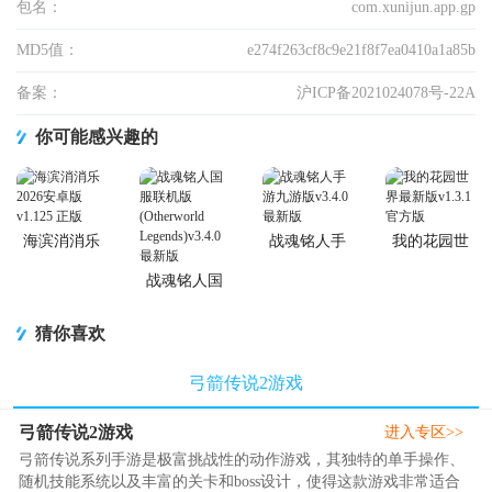
包名：
com.xunijun.app.gp
MD5值：
e274f263cf8c9e21f8f7ea0410a1a85b
备案：
沪ICP备2021024078号-22A
你可能感兴趣的
海滨消消乐
战魂铭人手
我的花园世
2026安卓版
游九游版
界最新版
战魂铭人国
服联机版
(Otherworld
猜你喜欢
Legends)
弓箭传说2游戏
弓箭传说2游戏
进入专区>>
弓箭传说系列手游是极富挑战性的动作游戏，其独特的单手操作、
随机技能系统以及丰富的关卡和boss设计，使得这款游戏非常适合