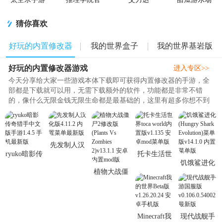
方版
ARIDA游戏
中国版
猜你喜欢
好玩的内置修改器
我的世界盒子
我的世界基岩版
好玩的内置修改器游戏
游戏
合集
模组
进入专区>>
今天分享给大家一些游戏本体下载即可获得内置修改器的手游，全
部都是下载就可以用，无需下载额外的软件，功能都是非常不错
的，像什么无限金钱无限生命都是最基础的，这里有超多你想不到
的强大功能等你来体验，总之在杂合理大家可以自行修改你需要修
改的内容，全新的玩法，全新内容等你来享，赶快加入进来下载畅
玩吧！..
先发制人汉
ryuko暗影传
托卡生活世
化版4.11.2
饥饿鲨进化
奇猎手中文
界toca world
内置菜单最
植物大战僵
(Hungry
版手游1.4.5
内置版
新版
尸2修改版
Shark
手机最新版
v1.135 安卓
(Plants Vs
Evolution)菜
mod菜单版
Zombies
单版v14.1.0
2)v13.1.1 安
Minecraft我
现代战舰手