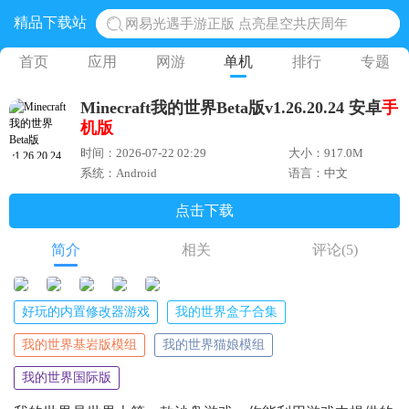
精品下载站
网易光遇手游正版 点亮星空共庆周年
黎明觉醒生机腾讯正版 黎明觉醒生机国际服
首页
应用
网游
单机
排行
专题
蛋仔派对下载 蛋仔派对体验服
Minecraft我的世界Beta版v1.26.20.24 安卓
手
奥特曼王者传奇 正版奥特曼游戏
机版
地铁跑酷体验服国际服 地铁跑酷体验服版本
时间：2026-07-22 02:29
大小：917.0M
系统：Android
语言：中文
点击下载
简介
相关
评论
(5)
好玩的内置修改器游戏
我的世界盒子合集
我的世界基岩版模组
我的世界猫娘模组
我的世界国际版