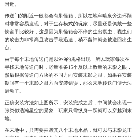
附近。
传送门的附近一般都会有刷怪箱，所以在地牢喷泉旁边环顾
时非常容易发现，对于生存模式的玩家，尽量还是佩戴一些
铁盔甲比较好，这是因为刷怪箱会不停的生出蠹虫，蠹虫们
的攻击力非常高且攻击手段迅速，稍不留神就会被送回出生
点。
由于每个末地传送门是以9×9的规格出现，所以玩家每次在
寻找末地传送门时，尽量准备15个及以上数量的末影之眼，
然后根据传送门方块的不同方向安装末影之眼，如果在安装
期间有一个末影之眼方向安装错误，那么末地传送门便无法
启动了。
正确安装方法如上图所示，安装完成之后，中间就会出现一
张类似浩瀚星空的景象，玩家只需纵身一跃就可以穿越到末
地。
在末地中，只需要摧毁其八个末地水晶，就可以与末影龙正