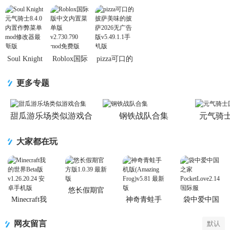
的世界Beta
游国服版
版
v0.106.0.5400
v1.26.20.24
最新版
安卓手机版
Soul Knight
Roblox国际
pizza可口的
元气骑士
版中文内置
披萨美味的
8.4.0内置作
菜单版
披萨2026无
更多专题
弊菜单mod
v2.730.790
广告版
修改器最新
mod免费版
v5.49.1.1手
版
机版
甜瓜游乐场类似游戏合
钢铁战队合集
元气骑
集
大家都在玩
悠长假期官
方版
Minecraft我
神奇青蛙手
袋中爱中国
的世界Beta版
机版
之家
(Amazing
PocketLove
网友留言
默认
Frog)