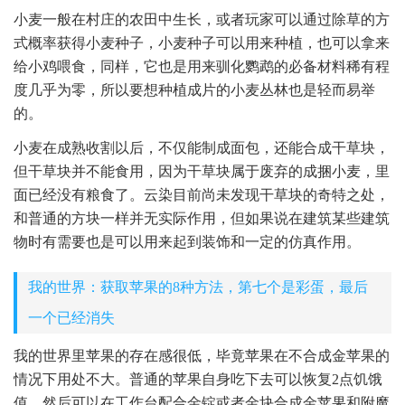
小麦一般在村庄的农田中生长，或者玩家可以通过除草的方
式概率获得小麦种子，小麦种子可以用来种植，也可以拿来
给小鸡喂食，同样，它也是用来驯化鹦鹉的必备材料稀有程
度几乎为零，所以要想种植成片的小麦丛林也是轻而易举
的。
小麦在成熟收割以后，不仅能制成面包，还能合成干草块，
但干草块并不能食用，因为干草块属于废弃的成捆小麦，里
面已经没有粮食了。云染目前尚未发现干草块的奇特之处，
和普通的方块一样并无实际作用，但如果说在建筑某些建筑
物时有需要也是可以用来起到装饰和一定的仿真作用。
我的世界：获取苹果的8种方法，第七个是彩蛋，最后
一个已经消失
我的世界里苹果的存在感很低，毕竟苹果在不合成金苹果的
情况下用处不大。普通的苹果自身吃下去可以恢复2点饥饿
值，然后可以在工作台配合金锭或者金块合成金苹果和附魔