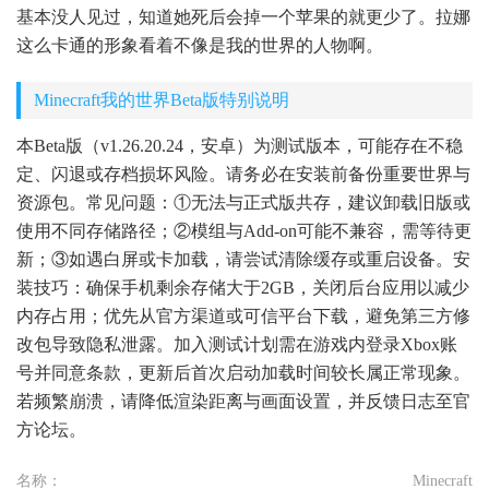
基本没人见过，知道她死后会掉一个苹果的就更少了。拉娜
这么卡通的形象看着不像是我的世界的人物啊。
Minecraft我的世界Beta版特别说明
本Beta版（v1.26.20.24，安卓）为测试版本，可能存在不稳
定、闪退或存档损坏风险。请务必在安装前备份重要世界与
资源包。常见问题：①无法与正式版共存，建议卸载旧版或
使用不同存储路径；②模组与Add-on可能不兼容，需等待更
新；③如遇白屏或卡加载，请尝试清除缓存或重启设备。安
装技巧：确保手机剩余存储大于2GB，关闭后台应用以减少
内存占用；优先从官方渠道或可信平台下载，避免第三方修
改包导致隐私泄露。加入测试计划需在游戏内登录Xbox账
号并同意条款，更新后首次启动加载时间较长属正常现象。
若频繁崩溃，请降低渲染距离与画面设置，并反馈日志至官
方论坛。
名称：
Minecraft