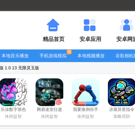
精品首页
安卓应用
安卓网
本地音乐播放
手机游戏模拟
本地视频播放
谷歌相机
器
器安卓版合集
器
大全
1.0.13 无限灵玉版
乐涂数字填色
网易迷室往逝
我要推倒你手
凉屋异星指令
无限提示版
官方版下载安
游最新版
手游官方版
休闲益智
休闲益智
休闲益智
策略塔防
装