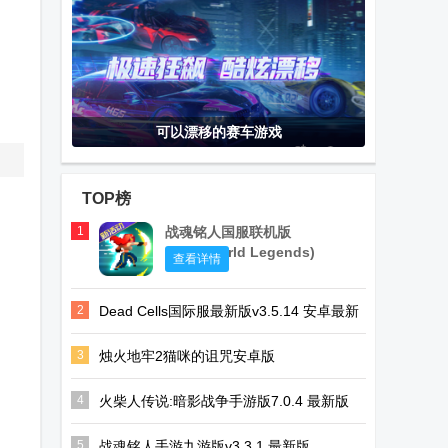
可以漂移的赛车游戏
TOP榜
1
战魂铭人国服联机版
(Otherworld Legends)
查看详情
2
Dead Cells国际服最新版v3.5.14 安卓最新
版
3
烛火地牢2猫咪的诅咒安卓版
(Tallowmere2)v0.3.7n中文联机版
4
火柴人传说:暗影战争手游版7.0.4 最新版
5
战魂铭人手游九游版v3.3.1 最新版