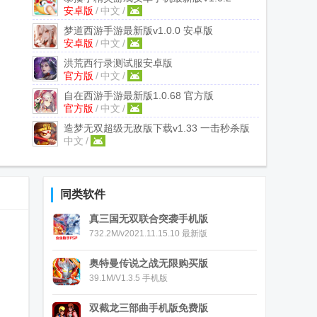
安卓版
/
中文
/
梦道西游手游最新版
v1.0.0 安卓版
安卓版
/
中文
/
洪荒西行录测试服安卓版
官方版
/
中文
/
1.0.5.000.0515.1732 官方版
自在西游手游最新版
1.0.68 官方版
官方版
/
中文
/
造梦无双超级无敌版下载
v1.33 一击秒杀版
中文
/
同类软件
真三国无双联合突袭手机版
732.2M/v2021.11.15.10 最新版
奥特曼传说之战无限购买版
39.1M/V1.3.5 手机版
双截龙三部曲手机版免费版