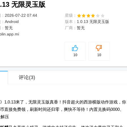
.13 无限灵玉版
间：
2026-07-22 07:44
星级：
境：
Android
版本：
1.0.13 无限灵玉版
网：
暂无
厂商：
暂无
blin.app.mi
5
分
10
10
评论
(3)
1.0.13来了，无限灵玉版真香！抖音超火的西游横版动作游戏，你
币直接免费领，刷新时间还归零，爽快不等待！内置兑换码0000、
怪解压