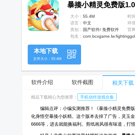
暴揍小精灵免费版1.0
大小：
55.4M
时
语言：
中文
环
类别：
国产软件/ 免费软件
官
包名：
com.bcxgame.lw.fightinggo
本地下载
文件大小：55.4M
软件介绍
软件截图
相关下载
精品下载精心为您推荐：
手机动作游戏合集
编辑点评：小编实测推荐！《暴揍小精灵免费版》
化身悟空暴揍小妖精。这个版本去掉了广告，灵玉金
6666等，进去就能换福利。剪纸画风很有味道，打