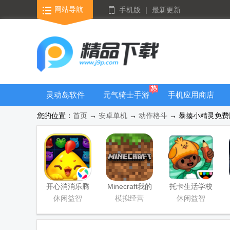
网站导航
手机版
|
最新更新
灵动岛软件
元气骑士手游
手机应用商店
大全
您的位置：
首页
→
安卓单机
→
动作格斗
→ 暴揍小精灵免费版 
开心消消乐腾
Minecraft我的
托卡生活学校
讯版
世界Beta版
完整版游戏
休闲益智
模拟经营
休闲益智