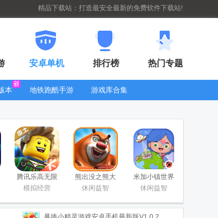
精品下载站：打造最安全最新的免费软件下载站!
游
安卓单机
排行榜
热门专题
版本
地铁跑酷手游
游戏库合集
大全
WIFI密码查
看器
腾讯乐高无限
熊出没之熊大
米加小镇世界
游戏
快跑
国际版(Miga
模拟经营
休闲益智
休闲益智
World)
暴揍小精灵游戏
安卓手机最新版V1.0.2