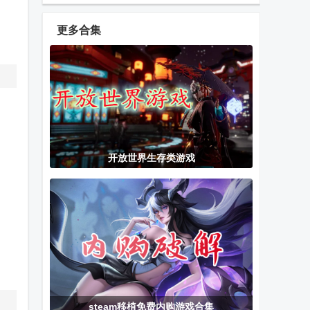
骑士火柴人战
限金币
斗内购版
更多合集
龙兽争霸2合
水果部落无限
怒之铁拳4解
体战争
体力
锁版(Streets
of Rage 4)
616.sb音游
战争沙盘钢铁
龙之力量1汉
开放世界生存类游戏
phira免费安装
风暴免广告版
化版
植物大战僵尸
火星搁浅生存
简单修仙游戏
无尽高清版内
免费版
置修改
合金弹头X最
BARDA背袋登
合金弹头5无
steam移植免费内购游戏合集