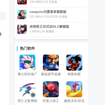
120.4M/V1.8.5 完美版
vampirio内置菜单最新版
191.4M/v1.4.19.22330 安卓版
赤痕夜之仪式全DLC解锁版
一
1.50G/v1.34 免费版
馈
热门软件
勇士回归免广
暴徒猎手追捕
暗影刺客
告版
内置菜单版
3d(Super
Cloner 3D)
死亡之影黑暗
外星人特工
曲线冲压3D无