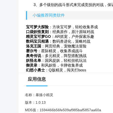
3、多个级别的战斗形式来完成竞技的对战，保
小编推荐同类软件
宝可梦大探险
：方块宝可梦，轻松收集养成
口袋妖怪复刻
：经典原作，原汁原味对战
精灵宝可梦GO
：AR抓宠，户外探索乐趣
数码宝贝相遇
：数码兽进化，策略对战
洛克王国
：网页经典，宠物魔法冒险
赛尔号
：星际精灵，收集养成战斗
奥奇传说
：多元精灵，阵型搭配挑战
妖怪名单
：国风捉妖，轻松挂机玩法
御灵录
：和风妖怪，卡牌收集养成
幻想小勇士
：Q版精灵，闯关打boss
应用信息
名称：
暴揍小精灵
版本：
1.0.13
MD5值：
1594466b56fe509af985baf5857aa60a