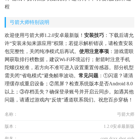
程
弓箭大师特别说明
欢迎使用弓箭大师1.2.0安卓最新版！
安装技巧
：下载后请允
许“安装未知来源应用”权限；若提示解析错误，请检查安装
包完整性，关闭纯净模式后再试。
使用注意事项
：游戏需联
网获取排行榜数据，建议Wi-Fi环境运行；射箭时注意手机
陀螺仪校准，若方向不准可进入设置重置传感器。部分机型
需关闭“省电模式”避免帧率波动。
常见问题
：①闪退？请清
理缓存或重启设备；②黑屏？检查系统版本是否Android 8.0
以上；③存档丢失？确保登录账号并开启云同步。如遇其他
问题，请通过游戏内“反馈”通道联系我们。祝您百步穿杨！
名称：
弓箭大师
版本：
1.2.0安卓最新版
包名：
com.dcxx.shot.gjds