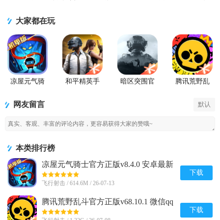
大家都在玩
凉屋元气骑
和平精英手
暗区突围官
腾讯荒野乱
士官方正版
游正式版
方版
斗官方正版
网友留言
默认
本类排行榜
凉屋元气骑士官方正版v8.4.0 安卓最新
版
下载
飞行射击 / 614.6M / 26-07-13
腾讯荒野乱斗官方正版v68.10.1 微信qq
登录版
下载