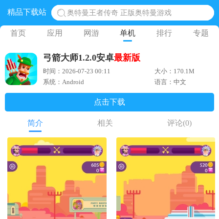
精品下载站
奥特曼王者传奇 正版奥特曼游戏
地铁跑酷体验服国际服 地铁跑酷体验服版本
首页
应用
网游
单机
排行
专题
网易光遇手游正版 点亮星空共庆周年
弓箭大师1.2.0安卓
最新版
黎明觉醒生机腾讯正版 黎明觉醒生机国际服
时间：2026-07-23 00:11
大小：170.1M
蛋仔派对下载 蛋仔派对体验服
系统：Android
语言：中文
点击下载
简介
相关
评论
(0)