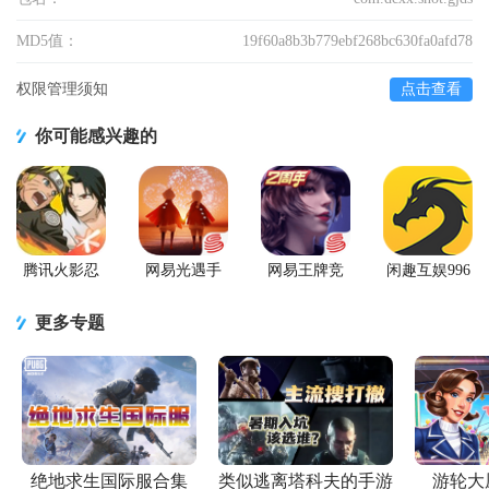
MD5值：
19f60a8b3b779ebf268bc630fa0afd78
权限管理须知
点击查看
你可能感兴趣的
腾讯火影忍
网易光遇手
网易王牌竞
闲趣互娱996
者忍者新世
游正版
速手游
传奇盒子官
代2026游戏
方正版
更多专题
绝地求生国际服合集
类似逃离塔科夫的手游
游轮大