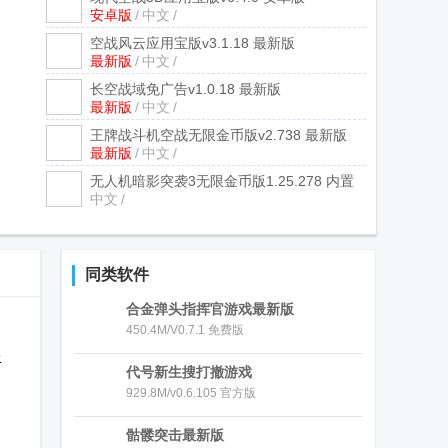
安卓版
/
中文
/
空战风云应用宝版
v3.1.18 最新版
最新版
/
中文
/
长空战域免广告
v1.0.18 最新版
最新版
/
中文
/
王牌战斗机空战无限金币版
v2.738 最新版
最新版
/
中文
/
无人机暗影突袭3无限金币版
1.25.278 内置
中文
/
菜单
同类软件
合金弹头指挥官游戏最新版
450.4M/V0.7.1 免费版
丰
代号新生搜打撤游戏
929.8M/v0.6.105 官方版
骷髅突击最新版