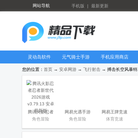
网站导航
手机版
|
最新更新
灵动岛软件
元气骑士手游
手机应用商店
大全
您的位置：
首页
→
安卓网游
→
飞行射击
→ 搏击长空风暴特工
腾讯火影忍者
网易光遇手游
网易王牌竞速
忍者新世代
正版
手游
角色冒险
角色冒险
体育竞速
2026游戏