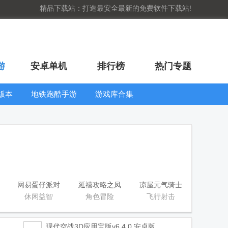
精品下载站：打造最安全最新的免费软件下载站!
游
安卓单机
排行榜
热门专题
版本
地铁跑酷手游
游戏库合集
大全
WIFI密码查
看器
网易蛋仔派对
延禧攻略之凤
凉屋元气骑士
工坊版游戏
凰于飞官方版
官方正版
休闲益智
角色冒险
飞行射击
现代空战3D应用宝版
v6.4.0 安卓版