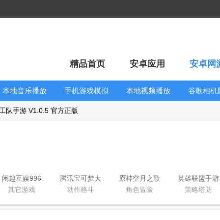
精品首页
安卓应用
安卓网
本地音乐播放
手机游戏模拟
本地视频播放
谷歌相机
器
器安卓版合集
器
大全
队手游 V1.0.5 官方正版
闲趣互娱996
腾讯宝可梦大
原神空月之歌
英雄联盟手游
传奇盒子官方
集结国服正式
版本
国服正版
其它游戏
动作格斗
角色冒险
策略塔防
正版
版