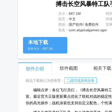
搏击长空风暴特工队手游
大小：
687.1M
时
语言：
中文
环
类别：
国产软件/ 免费软件
官
包名：
com.atypicalgames.sgsr
本地下载
文件大小：687.1M
软件截图
相关下载
软件介绍
精品下载精心为您推荐：
二战空战游戏合集
编辑点评：各位飞行员们，《搏击长空风暴特工
富。最近官方正版更新重点优化了联机对战的稳定性
你的高光操作；战机涂装也支持自定义配色，个性满