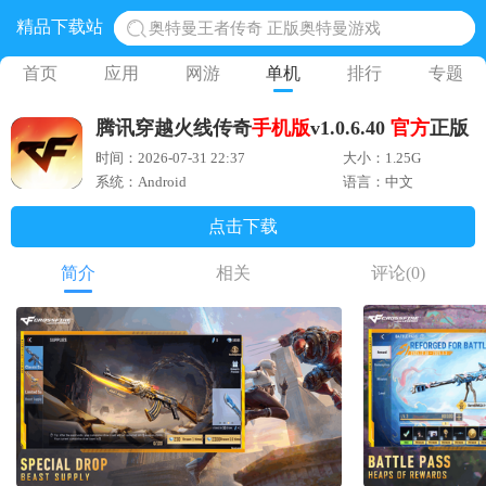
精品下载站
地铁跑酷体验服国际服 地铁跑酷体验服版本
网易光遇手游正版 点亮星空共庆周年
首页
应用
网游
单机
排行
专题
黎明觉醒生机腾讯正版 黎明觉醒生机国际服
腾讯穿越火线传奇
手机版
v1.0.6.40
官方
正版
蛋仔派对下载 蛋仔派对体验服
时间：2026-07-31 22:37
大小：1.25G
奥特曼王者传奇 正版奥特曼游戏
系统：Android
语言：中文
点击下载
简介
相关
评论
(0)