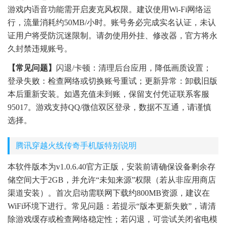
游戏内语音功能需开启麦克风权限。建议使用Wi-Fi网络运
行，流量消耗约50MB/小时。账号务必完成实名认证，未认
证用户将受防沉迷限制。请勿使用外挂、修改器，官方将永
久封禁违规账号。
【常见问题】
闪退/卡顿：清理后台应用，降低画质设置；
登录失败：检查网络或切换账号重试；更新异常：卸载旧版
本后重新安装。如遇充值未到账，保留支付凭证联系客服
95017。游戏支持QQ/微信双区登录，数据不互通，请谨慎
选择。
腾讯穿越火线传奇手机版特别说明
本软件版本为v1.0.6.40官方正版，安装前请确保设备剩余存
储空间大于2GB，并允许“未知来源”权限（若从非应用商店
渠道安装）。首次启动需联网下载约800MB资源，建议在
WiFi环境下进行。常见问题：若提示“版本更新失败”，请清
除游戏缓存或检查网络稳定性；若闪退，可尝试关闭省电模