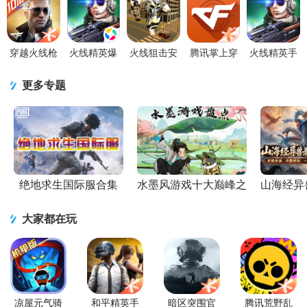
人版2.9 自
机版2.9 安
v1.2.0.374133
服2026最新
1.25 官方版
制版
卓版
官方版
版v1.2.515
穿越火线枪
火线精英爆
火线狙击安
腾讯掌上穿
火线精英手
战王者10周
枪版
卓1.2官方版
越火线游戏
游下载
年版本
v0.9.35.572047
助手4.6.0 安
v0.9.35.57204
更多专题
v1.0.520.820
腾讯版
卓手机版
最新版
正
绝地求生国际服合集
水墨风游戏十大巅峰之
山海经异
作
大家都在玩
凉屋元气骑
和平精英手
暗区突围官
腾讯荒野乱