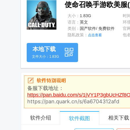
使命召唤手游欧美服(Cal
大小：
1.83G
时
语言：
英文
环
类别：
国产软件/ 免费软件
官
隐私政策：
包
点击查看
本地下载
文件大小：1.83G
备服下载地址：
https://pan.baidu.com/s/1jVY1P3gbUcHZf
https://pan.quark.cn/s/6a6704312afd
软件介绍
相关下载
软件截图