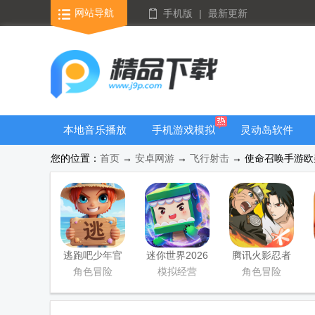
网站导航
手机版
|
最新更新
本地音乐播放
手机游戏模拟
灵动岛软件
器
器安卓版合集
您的位置：
首页
→
安卓网游
→
飞行射击
→ 使命召唤手游欧美服(
逃跑吧少年官
迷你世界2026
腾讯火影忍者
方版
最新升级版
忍者新世代
角色冒险
模拟经营
角色冒险
2026游戏