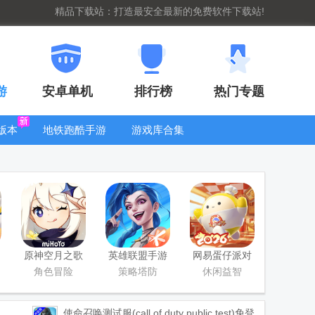
精品下载站：打造最安全最新的免费软件下载站!
游
安卓单机
排行榜
热门专题
版本
地铁跑酷手游
游戏库合集
大全
WIFI密码查
看器
原神空月之歌
英雄联盟手游
网易蛋仔派对
版本
国服正版
工坊版游戏
角色冒险
策略塔防
休闲益智
使命召唤测试服(call of duty public test)免登