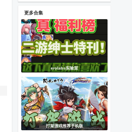
MOBILE LITE
服BETA
服官方版
测试国际服
PUBG
更多合集
MOBILE国际
严阵以待手游
战火勋章国际
弓箭大师
版测试服
汉化版
版(Warpath)
国际篮球经理
一拳超人世界
胜利女神
erolabs实验室
2026游戏完整
手游国际服
NIKKE无敌版
版
(OPM World)
Switch模拟器
完蛋我被美女
逆水寒华为版
天玑修订版
包围了2游戏
(Uzuy Mali)
打架游戏推荐手机版
胜利女神
决胜巅峰
地铁跑酷方源