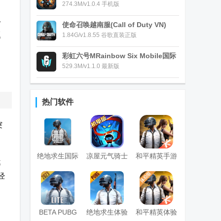
274.3M/v1.0.4 手机版
一
使命召唤越南服(Call of Duty VN)
题
1.84G/v1.8.55 谷歌直装正版
彩虹六号MRainbow Six Mobile国际
服
529.3M/v1.1.0 最新版
热门软件
突
切
绝地求生国际
凉屋元气骑士
和平精英手游
率
服2026手机版
官方正版
正式版
经
(pubg mobile)
BETA PUBG
绝地求生体验
和平精英体验