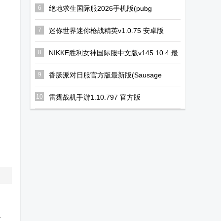
6
绝地求生国际服2026手机版(pubg
mobile)V4.3.0 官方正版
7
迷你世界迷你枪战精英v1.0.75 安卓版
8
NIKKE胜利女神国际服中文版v145.10.4 最
新全球服
9
香肠派对日服官方版最新版(Sausage
Man)v23.60 手机版
10
雷霆战机手游1.10.797 官方版
敌