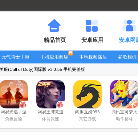
精品首页
安卓应用
安卓网
元气骑士手游
手机应用商店
本地视频播放
谷歌相机
大全
器
大全
Call of Duty)国际版 v1.0.55 手机完整版
网易光遇手游
网易王牌竞速
闲趣互娱996
腾讯宝可梦大
正版
手游
传奇盒子官方
集结国服正式
角色冒险
体育竞速
其它游戏
动作格斗
正版
版