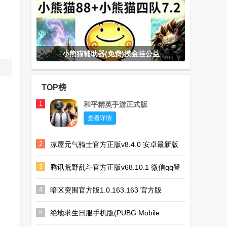
小熊猫辅助器(免费)摸金挂公益
TOP榜
1
和平精英手游正式版
查看详情
2
凉屋元气骑士官方正版v8.4.0 安卓最新版
3
腾讯荒野乱斗官方正版v68.10.1 微信qq登
录版
4
暗区突围官方版1.0.163.163 官方版
5
绝地求生日服手机版(PUBG Mobile
JP)V4.3.0 安卓最新版