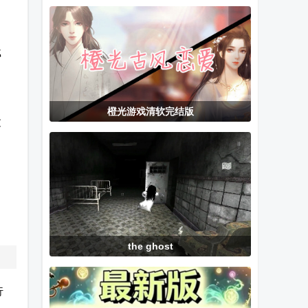
NIKKE内置
(Mobile
多功能直充
mod版
Legends:
载
Bang Bang)
橙光游戏清软完结版
过
the ghost
行