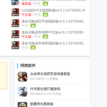
最新版
/
中文
/
录版
0.6.72 最新版
COD战区中文版国际服
v4.5.2.22729281 中
中文版
/
中文
/
文版
使命召唤战区手游国际服
v4.5.2.22729281
中文
/
国际版
使命召唤战争地带中文版
v4.5.2.22729281
中文版
/
中文
/
中文版本
使命召唤战争地带国际服
v4.5.2.22729281
中文
/
国际版
同类软件
合金弹头指挥官游戏最新版
450.4M/V0.7.1 免费版
代号新生搜打撤游戏
929.8M/v0.6.105 官方版
骷髅突击最新版