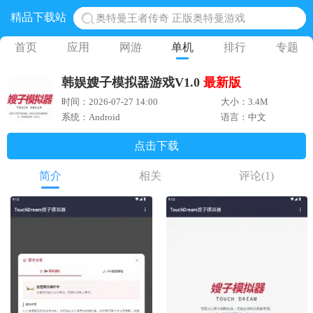
奥特曼王者传奇 正版奥特曼游戏
精品下载站
地铁跑酷体验服国际服 地铁跑酷体验服版本
首页
应用
网游
单机
排行
专题
网易光遇手游正版 点亮星空共庆周年
黎明觉醒生机腾讯正版 黎明觉醒生机国际服
韩娱嫂子模拟器游戏V1.0
最新版
蛋仔派对下载 蛋仔派对体验服
时间：2026-07-27 14:00
大小：3.4M
系统：Android
语言：中文
点击下载
简介
相关
评论
(1)