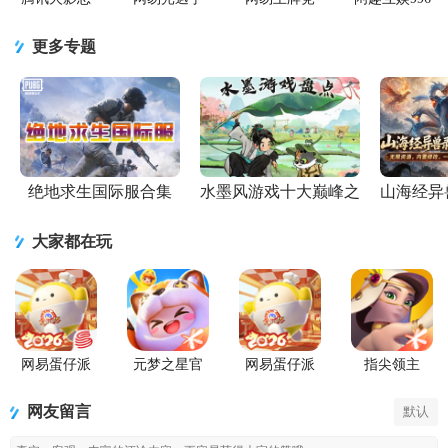
者忍者新世
游正版
速手游
传奇盒子官
代2026游戏
方正版
更多专题
绝地求生国际服合集
水墨风游戏十大巅峰之
山海经异
作
大家都在玩
网易蛋仔派
元梦之星官
网易蛋仔派
指尖领主
对联机版
服版
对工坊版游
戏
网友留言
默认