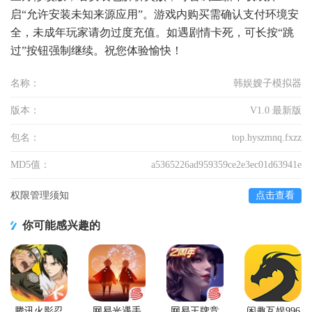
启“允许安装未知来源应用”。游戏内购买需确认支付环境安
全，未成年玩家请勿过度充值。如遇剧情卡死，可长按“跳
过”按钮强制继续。祝您体验愉快！
名称：
韩娱嫂子模拟器
版本：
V1.0 最新版
包名：
top.hyszmnq.fxzz
MD5值：
a5365226ad959359ce2e3ec01d63941e
权限管理须知
点击查看
你可能感兴趣的
腾讯火影忍
网易光遇手
网易王牌竞
闲趣互娱996