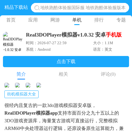
地铁跑酷体验服国际服 地铁跑酷体验服版本
精品下载站
网易光遇手游正版 点亮星空共庆周年
首页
应用
网游
单机
排行
专题
黎明觉醒生机腾讯正版 黎明觉醒生机国际服
蛋仔派对下载 蛋仔派对体验服
Real3DOPlayer模拟器v1.0.32 安卓
手机版
奥特曼王者传奇 正版奥特曼游戏
时间：2026-07-27 22:59
大小：1.1M
系统：Android
语言：英文
点击下载
简介
相关
评论
(0)
街机模拟器大全
很经内且复古的一款3do游戏模拟器安卓版，
Real3DOPlayer模拟器app
支持市面百分之九十五以上的
3DO游戏资源库，海量复古游戏可直接运行，完整模拟
ARM60中央处理器运行逻辑，还原设备原生运算能力，兼