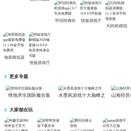
大厅软件
拟器付费版
厅官方正版
版
Collector(安
v1.7.0 绿色
金手指V1.6
4.6.0 安卓最
卓街机模拟
免费版
无广告版
新版
器)谷歌版
怀旧经典街
悟饭游戏厅
1.2.81最新
JQ街机模拟
机游戏
官方最新版
器清爽版
app1.6.7 安
v9.9.9.9手机
v1.3 安卓手
卓免费版
版
机最新版
海星模拟器
悟饭游戏厅
app最新免费
解锁版2026
版v1.1.66金
修复版
手指免费用
更多专题
v4.8.8.8 免
登录终身会
员版
绝地求生国际服合集
水墨风游戏十大巅峰之
山海经异
作
大家都在玩