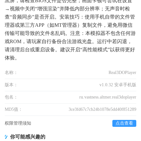
黑屏，请检查BIOS文件是否完整；画面卡顿可尝试在设置
→视频中关闭“增强渲染”并降低内部分辨率；无声音时检
查“音频同步”是否开启。安装技巧：使用手机自带的文件管
理器或第三方APP（如MT管理器）复制文件，避免用微信
传输可能导致的文件名乱码。注意：本模拟器不包含任何游
戏ROM，请玩家自行备份合法游戏光盘。运行中若闪退，
请清理后台或重启设备。建议开启“高性能模式”以获得更好
体验。
名称：
Real3DOPlayer
版本：
v1.0.32 安卓手机版
包名：
ru.vastness.altmer.real3doplayer
MD5值：
3ce3fd67c7cb24b1078e5dd40f851289
权限管理须知
点击查看
你可能感兴趣的