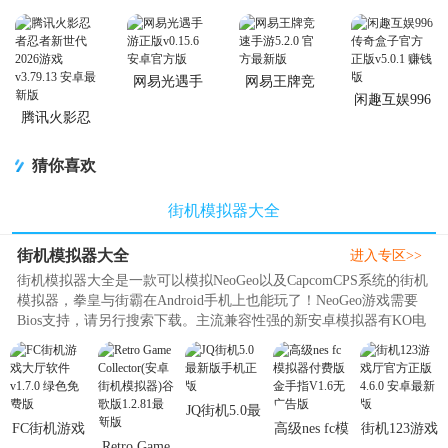
网易光遇手
网易王牌竞
游正版
速手游
闲趣互娱996
传奇盒子官
腾讯火影忍
方正版
者忍者新世
代2026游戏
猜你喜欢
街机模拟器大全
街机模拟器大全
进入专区>>
街机模拟器大全是一款可以模拟NeoGeo以及CapcomCPS系统的街机
模拟器，拳皇与街霸在Android手机上也能玩了！NeoGeo游戏需要
Bios支持，请另行搜索下载。主流兼容性强的新安卓模拟器有KO电
玩城，小鸡模拟器，当乐模拟器等。此几款新模拟器不仅能兼容街
机游戏，还自带FC、SFC、GBA、PS、PSP等格式游戏，功能非常
方便强大。j9p小编专门为大家整理了街机模拟器大全，喜欢玩这类
游戏的..
JQ街机5.0最
FC街机游戏
高级nes fc模
街机123游戏
新版手机正
Retro Game