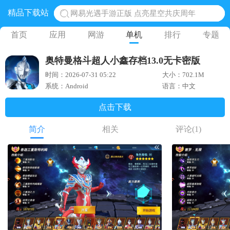
精品下载站
网易光遇手游正版 点亮星空共庆周年
黎明觉醒生机腾讯正版 黎明觉醒生机国际服
首页
应用
网游
单机
排行
专题
蛋仔派对下载 蛋仔派对体验服
奥特曼格斗超人小鑫存档13.0无卡密版
奥特曼王者传奇 正版奥特曼游戏
时间：2026-07-31 05:22
大小：702.1M
地铁跑酷体验服国际服 地铁跑酷体验服版本
系统：Android
语言：中文
点击下载
简介
相关
评论
(1)