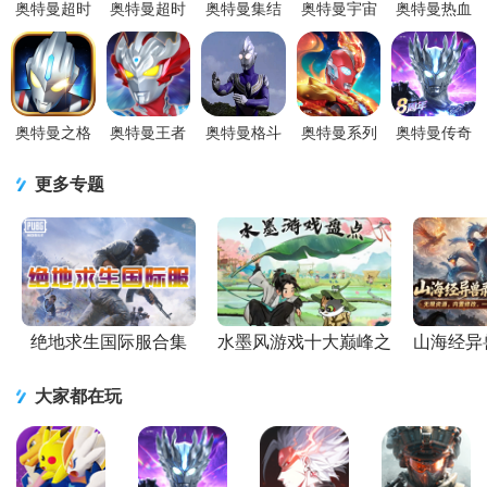
奥特曼超时
奥特曼超时
奥特曼集结
奥特曼宇宙
奥特曼热血
空英雄腾讯
空英雄正式
手游官方版
英雄新版本
英雄官方正
版v1.2.1 安
版v1.2.1 安
v1.19.1 安卓
20.0.0 安卓
版安卓v1.42
卓版
卓版
最新版
手机版
手机最新
奥特曼之格
奥特曼王者
奥特曼格斗
奥特曼系列
奥特曼传奇
斗超人游戏
传奇官方正
进化0手机版
OL九游
英雄手游正
14.0.0 安卓
版v1.30 最
2024 最新版
v1.5.31 渠道
版v36.0.0 官
更多专题
官方版
新版
服
方最新版
绝地求生国际服合集
水墨风游戏十大巅峰之
山海经异
作
大家都在玩