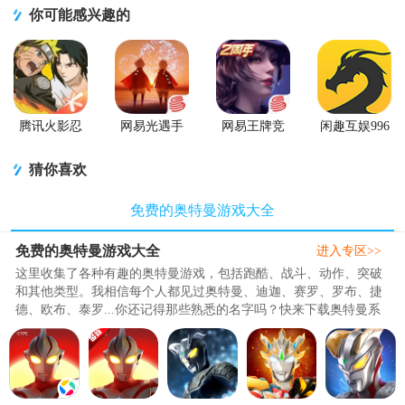
你可能感兴趣的
腾讯火影忍
网易光遇手
网易王牌竞
闲趣互娱996
者忍者新世
游正版
速手游
传奇盒子官
代2026游戏
方正版
猜你喜欢
免费的奥特曼游戏大全
免费的奥特曼游戏大全
进入专区>>
这里收集了各种有趣的奥特曼游戏，包括跑酷、战斗、动作、突破
和其他类型。我相信每个人都见过奥特曼、迪迦、赛罗、罗布、捷
德、欧布、泰罗...你还记得那些熟悉的名字吗？快来下载奥特曼系
列游戏，帮助玩家和朋友重温..