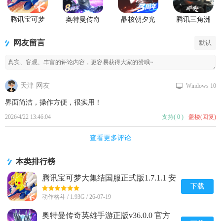
腾讯宝可梦
奥特曼传奇
晶核朝夕光
腾讯三角洲
大集结国服
英雄手游正
年官服版
行动手游官
正式版
版
方正版
网友留言
默认
天津 网友
Windows 10
界面简洁，操作方便，很实用！
2026/4/22 13:46:04
支持
(
0
)
盖楼(回复)
查看更多评论
本类排行榜
腾讯宝可梦大集结国服正式版1.7.1.1 安
卓手机版
下载
动作格斗 / 1.93G / 26-07-19
奥特曼传奇英雄手游正版v36.0.0 官方