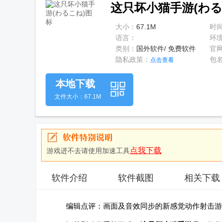
这只坏小猫手游(わるこね
大小：
67.1M
时
语言：
环
类别：
国外软件/ 免费软件
官
隐私政策：
包
点击查看
本地下载
文件大小：67.1M
点我下载
游戏进不去请使用加速工具
软件介绍
软件截图
相关下载
编辑点评：画面及音效同步的新感觉动作射击游