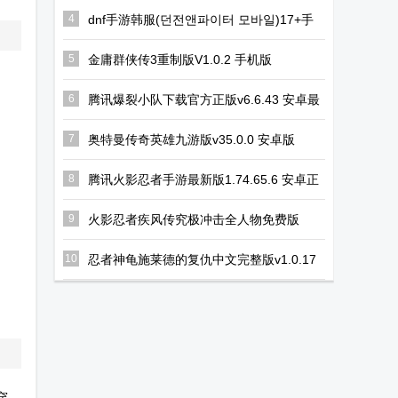
客户端
器
戏手机版
4
dnf手游韩服(던전앤파이터 모바일)17+手
游35.4.0安卓最新版
(NetherSX2)
5
金庸群侠传3重制版V1.0.2 手机版
6
腾讯爆裂小队下载官方正版v6.6.43 安卓最
新版
7
奥特曼传奇英雄九游版v35.0.0 安卓版
8
腾讯火影忍者手游最新版1.74.65.6 安卓正
版
9
火影忍者疾风传究极冲击全人物免费版
2023.10.24.11 安卓版
10
忍者神龟施莱德的复仇中文完整版v1.0.17
最新版
穿