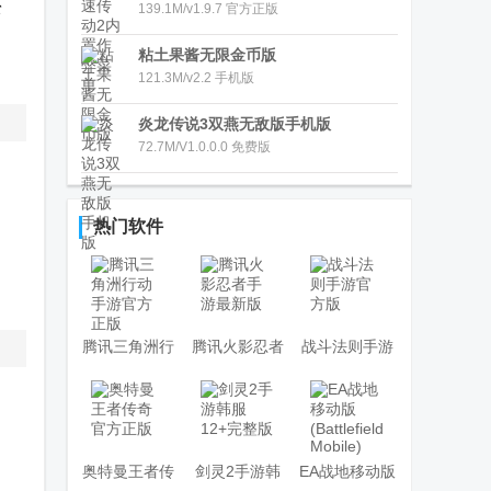
冒
松
139.1M/v1.9.7 官方正版
险
QQ
粘土果酱无限金币版
版
121.3M/v2.2 手机版
v3.47.0
微
炎龙传说3双燕无敌版手机版
信
72.7M/V1.0.0.0 免费版
版
热门软件
腾讯三角洲行
腾讯火影忍者
战斗法则手游
动手游官方正
手游最新版
官方版
版
奥特曼王者传
剑灵2手游韩
EA战地移动版