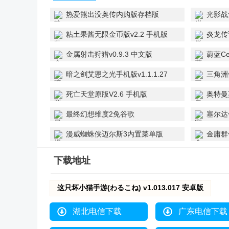
热爱熊出没奥传内购版存档版
光影战士
v14.0.0 最新版
粘土果酱无限金币版v2.2 手机版
炎龙传
V1.0.0
金属射击狩猎v0.9.3 中文版
蔚蓝Ce
暗之剑艾恩之光手机版v1.1.1.27
三角洲
免费版
版
死亡天堂原版V2.6 手机版
奥特曼英
卓应用
最终幻想维度2免谷歌
塞尔达
(FFD2)v1.0.5 最新完整版
v1.2.0
漫威蜘蛛侠迈尔斯3内置菜单版
金庸群侠
v3.48.5 官方正版
下载地址
这只坏小猫手游(わるこね) v1.013.017 安卓版
湖北电信下载
广东电信下载