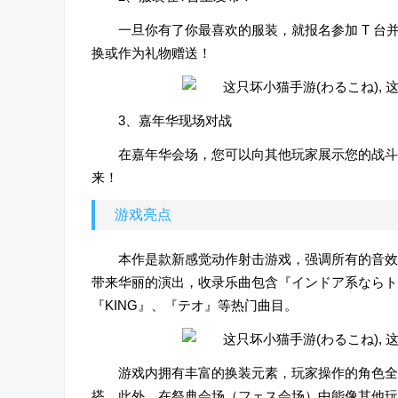
一旦你有了你最喜欢的服装，就报名参加 T 台
换或作为礼物赠送！
3、嘉年华现场对战
在嘉年华会场，您可以向其他玩家展示您的战斗
来！
游戏亮点
本作是款新感觉动作射击游戏，强调所有的音效
带来华丽的演出，收录乐曲包含『インドア系ならト
『KING』、『テオ』等热门曲目。
游戏内拥有丰富的换装元素，玩家操作的角色全
搭。此外，在祭典会场（フェス会场）中能像其他玩