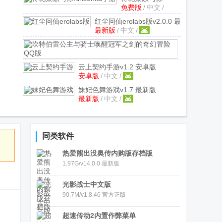
免费版
/
中文
/
Kinsenka手游
V2.3.2 免费版
红尘问仙erolabs版
v2.0.0 最
最新版
/
中文
/
新版
坎
中
特
文
/
伯
云上契约手游
v1.2 安卓版
雷
安卓版
/
中文
/
公
妹妃色舞游戏
v1.7 最新版
主
最新版
/
中文
/
与
骑
士
唤
同类软件
醒
热爱熊出没奥传内购版存档版
冠
军
1.97G/v14.0.0 最新版
之
剑
光影战士中文版
的
90.7M/v1.8.46 官方正版
奇
幻
超速传动2内置作弊菜单