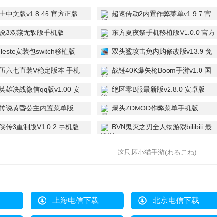
中文版v1.8.46 官方正版
超速传动2内置作弊菜单v1.9.7 官
方正版
说3双燕无敌版手机版
东方夏夜祭手机移植版V1.0.0 官方
.0 免费版
正版
leste安装包switch移植版
双头鲨攻击免内购修改版v13.9 免
费版
伍六七直装V稳定版本 手机
战锤40K爆矢枪Boom手游v1.0 国
际服
雄决战微信qq版v1.00 安
绝区零B服最新版v2.8.0 安卓版
宝版
传说黄昏公主内置菜单版
爆头ZDMOD作弊菜单手机版
-1 最新版
V1.0.0 中文版
传3重制版V1.0.2 手机版
BVN鬼灭之刃全人物游戏bilibili 最
新版
这只坏小猫手游(わるこね)
v1.013.017 安卓版
上海电信下载
北京电信下载