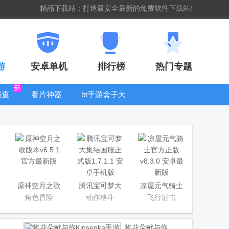
精品下载站：打造最安全最新的免费软件下载站!
游
安卓单机
排行榜
热门专题
码查
看片神器
bt手游盒子大
全
原神空月之歌
腾讯宝可梦大
凉屋元气骑士
版本
集结国服正式
官方正版
角色冒险
动作格斗
飞行射击
版
将花朵献与你