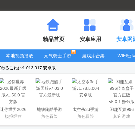
精品首页
安卓应用
安卓网
本地视频播放
元气骑士手游
游戏库合集
WIFI密
器
大全
看器
るこね) v1.013.017 安卓版
迷你世界2026
地铁跑酷手游
太空杀3d手游
闲趣互娱996
最新升级版
国服
传奇盒子官方
模拟经营
角色冒险
角色冒险
其它游戏
正版