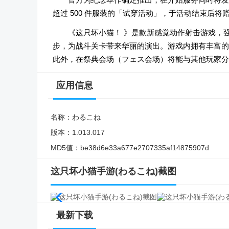
超过 500 件服装的「试穿活动」，于活动结束后将
《这只坏小猫！ 》是款新感觉动作射击游戏，强
步，为战斗关卡带来华丽的演出。游戏内拥有丰富的换
此外，在祭典会场（フェス会场）将能与其他玩家分
应用信息
名称：
わるこね
版本：
1.013.017
MD5值：
be38d6e33a677e2707335af14875907d
这只坏小猫手游(わるこね)截图
最新下载