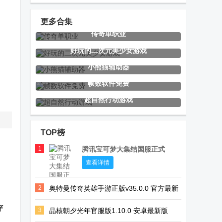
奇官方正版
服12+完整版
(Battlefield
Mobile)
更多合集
传奇单职业
KOF
Dream edge
怒之铁拳
好玩的二次元美少女游戏
ALLSTAR拳皇
海外测试版
小熊猫辅助器
全明星
帧数软件免费
超自然行动游戏
七星虚拟机
Winlator
黑商店NPS
app免费版
CMOD Bionic
Browser安卓
TOP榜
汉化版
版
1
腾讯宝可梦大集结国服正式
版
FBN街机HD最
盖世游戏精简
浩天神域手游
查看详情
新版
版(GameHub
最新版
2
奥特曼传奇英雄手游正版v35.0.0 官方最新
lite)
版
穿
3
晶核朝夕光年官服版1.10.0 安卓最新版
Xbox官方手机
无界PS2模拟
仙界大掌门游