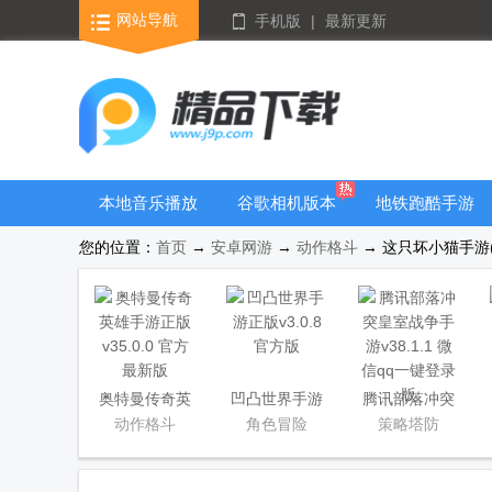
网站导航
手机版
|
最新更新
本地音乐播放
谷歌相机版本
地铁跑酷手游
器
大全
大全
您的位置：
首页
→
安卓网游
→
动作格斗
→ 这只坏小猫手游(わ
隐藏应用APP
奥特曼传奇英
凹凸世界手游
腾讯部落冲突
雄手游正版
正版
皇室战争手游
动作格斗
角色冒险
策略塔防