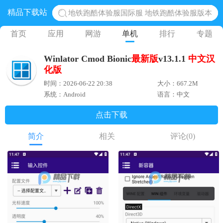
精品下载站
地铁跑酷体验服国际服 地铁跑酷体验服版本
网易光遇手游正版 点亮星空共庆周年
首页
应用
网游
单机
排行
专题
黎明觉醒生机腾讯正版 黎明觉醒生机国际服
Winlator Cmod Bionic
最新版
v13.1.1
中文
汉
蛋仔派对下载 蛋仔派对体验服
化版
奥特曼王者传奇 正版奥特曼游戏
时间：2026-06-22 20:38
大小：667.2M
系统：Android
语言：中文
点击下载
简介
相关
评论
(0)