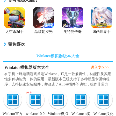
太空杀3d手
晶核朝夕光
奥特曼传奇
凹凸世界手
游
年官服版
英雄手游正
游正版
版
猜你喜欢
Winlator模拟器版本大全
Winlator模拟器版本大全
进入专区>>
在手机上玩电脑游戏首选Winlator，它是一款兼容性，功能性及实用
性多种功能为一体的应用，最新版本已经支持了多种新显卡驱动程
序，支持快速安装组件，并改进了ALSA插件等功能，操作非常方
便，支持骁龙8至尊版和天玑处..
Winlator官方
winlator10.0
Winlator模拟
Winlator+模
Winlator汉化