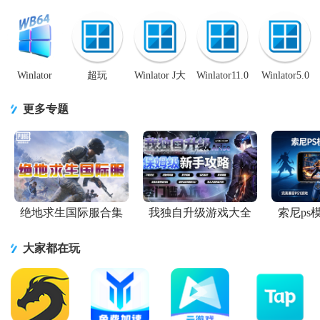
最新版v11.0
整合版glibc
器阿飞汉化
拟器汉化加
共存版V9.0
安卓版
最新版10.0
版v9.0 安卓
速版v11.0 最
中文手机共
plus v
整合版
新中文版
存版
Winlator
超玩
Winlator J大
Winlator11.0
Winlator5.0
WB64模拟
Winlator8.01
版pc模拟器
汉化版v11.0
安兔兔模拟
器汉化版
优化版安卓
v7.1.4-glibc
安卓最终直
器v5.0 手机
更多专题
v10.2
整合版
整合版
装版
加速版
WineBox64
绝地求生国际服合集
我独自升级游戏大全
索尼ps
大家都在玩