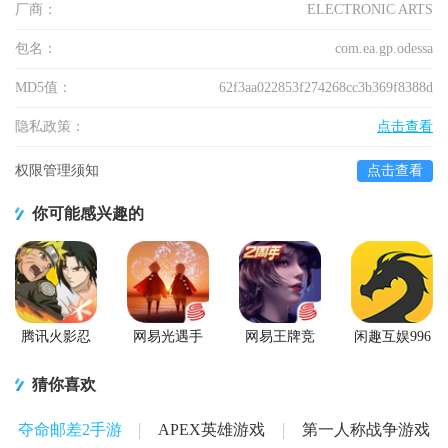
厂商：
ELECTRONIC ARTS
包名：
com.ea.gp.odessa
MD5值：
62f3aa022853f274268cc3b369f8388d
隐私政策：
点击查看
权限管理须知
点击查看
你可能感兴趣的
腾讯火影忍
网易光遇手
网易王牌竞
闲趣互娱996
者忍者新世
游正版
速手游
传奇盒子官
代2026游戏
方正版
猜你喜欢
夺命邮差2手游
APEX英雄游戏
第一人称战争游戏