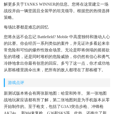
解更多关于TANKS WINNER的信息。您将在这里建立一场
战役并由一辆坚固且全装甲的坦克领导。根据您的热情选择
策略。
每场比赛都是难忘的回忆
您将永远不会忘记 Battlefield? Mobile 中高度独特和激动人心
的比赛。你会经历一系列类似的案件，并见证许多看起来非
常危险和可怕的爆炸性致命场景。无论是即将倒塌的摇摇欲
坠的塔楼，还是同时堆积的危险威胁，你仍然有信心和勇气
冷静地拿出你最有创意的回应。多亏了这一点，你才成功地
从那栋楼里跳伞出来，把所有的敌人都埋在了那栋楼下。
游戏点评
新测试版本将会有两张新地图：哈雷和羚羊。 第一张地图
战地玩家应该都有所了解，第二张地图则是为手机版本从零
开始制作的。至于枪支，包括了G3A3突击步枪、冲锋枪
AK74u、 新M4来复枪、G36和SKS等。此外，还推出了新