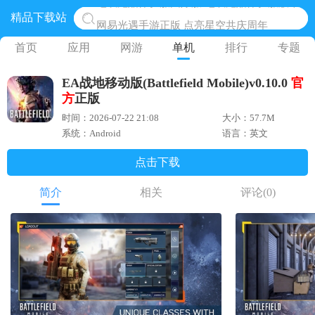
精品下载站
网易光遇手游正版 点亮星空共庆周年
黎明觉醒生机腾讯正版 黎明觉醒生机国际服
首页
应用
网游
单机
排行
专题
蛋仔派对下载 蛋仔派对体验服
EA战地移动版(Battlefield Mobile)v0.10.0
官
奥特曼王者传奇 正版奥特曼游戏
方
正版
地铁跑酷体验服国际服 地铁跑酷体验服版本
时间：2026-07-22 21:08
大小：57.7M
系统：Android
语言：英文
点击下载
简介
相关
评论
(0)