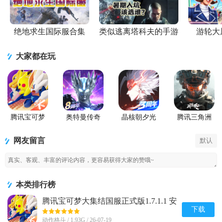
绝地求生国际服合集
类似逃离塔科夫的手游
游轮大
大家都在玩
腾讯宝可梦
奥特曼传奇
晶核朝夕光
腾讯三角洲
大集结国服
英雄手游正
年官服版
行动手游官
正式版
版
方正版
网友留言
默认
本类排行榜
腾讯宝可梦大集结国服正式版1.7.1.1 安
卓手机版
下载
动作格斗 / 1.93G / 26-07-19