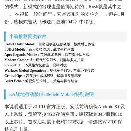
的模式，新模式的出现也是值得期待的，Rush就是其中之
一。 在很长一段时间里，它是该系列的支柱之一，但在1月
份，该模式被从《传送门战地2042》中移除。
小编推荐同类软件
Call of Duty: Mobile
：使命召唤正统移动版，极致射击体验
PUBG Mobile
：百人竞技吃鸡，战术生存射击
Apex Legends Mobile
：英雄战术竞技，快节奏小队对战
Modern Combat 5
：现代战争FPS，剧情与多人并重
Standoff 2
：CS风格竞技射击，硬核对抗
Warface: Global Operations
：现代军事FPS，丰富PVP模式
Critical Ops
：高竞技性战术FPS，移动版反恐精英
Bullet Echo
：俯视角战术射击，策略与操作结合
EA战地移动版(Battlefield Mobile)特别说明
本说明适用于v0.10.0官方正版。安装前请确保Android 8.0及
以上系统，预留至少4GB存储空间，建议骁龙845/麒麟810
以上芯片。首次启动需下载约2GB数据，请连接Wi-Fi并保
持充足电量。