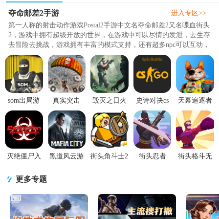
夺命邮差2手游
进入专区>>
第一人称的射击动作游戏Postal2手游中文名夺命邮差2又名喋血街头
2，游戏中拥有超级开放的世界，在游戏中可以尽情的发泄，去生存
去冒险去挑战，游戏拥有丰富的模式支持，还有超多npc可以互动，
趣味性和可玩性极强，游戏的评价相当高。精品下载站这里附上夺
命邮差2手机版给感兴趣的朋友试玩，夺命邮差2破解版拥有无限的
子弹，没有广告，夺命邮差2手机版可以免费体验试玩，感兴趣的可
下载一试。..
som出局游
真实突击
毁灭之日火
史诗对决cs
天幕追逐者
戏国际
2026无限金
力射击
go版1.7.4 内
(Skyfall
服.apk4.2.1
币版21.2手
(DOOM
置菜单
Chasers)v1.0
最新版
机畅玩版
DAYS Fire
Shooter)安卓
版1.10.
灭绝僵尸入
黑道风云游
街头角斗士2
街头忍者
街头格斗无
侵内购版
戏正版
无限金币版
3D1.1安卓最
限金币版
(Extinction:
1.7.385 最新
1.11最新版
新版
1.0.4最新版
更多专题
Zombie
版
Invasion)7.