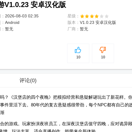
1.0.23 安卓汉化版
间：
2026-08-03 02:35
星级：
境：
Android
版本：
V1.0.23 安卓汉化版
网：
暂无
厂商：
暂无
5
分
10
10
评论
(0)
吗？《汉堡店的四个夜晚》把模拟经营和悬疑解谜玩出了新花样。
事件里活下去。80年代的复古悬疑感很带劲，每个NPC都有自己的
渐
合的游戏。玩家扮演夜班员工，在深夜汉堡店值守四晚，应对诡异
度递增，玩法丰富，适合直播创作，能带来全新体验。