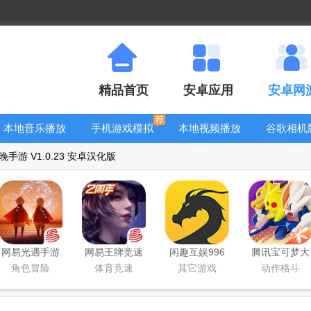
精品首页
安卓应用
安卓网
本地音乐播放
手机游戏模拟
本地视频播放
谷歌相机
器
器安卓版合集
器
大全
手游 V1.0.23 安卓汉化版
网易光遇手游
网易王牌竞速
闲趣互娱996
腾讯宝可梦大
正版
手游
传奇盒子官方
集结国服正式
角色冒险
体育竞速
其它游戏
动作格斗
正版
版