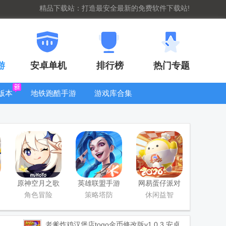
精品下载站：打造最安全最新的免费软件下载站!
游
安卓单机
排行榜
热门专题
版本
地铁跑酷手游
游戏库合集
大全
WIFI密码查
看器
原神空月之歌
英雄联盟手游
网易蛋仔派对
版本
国服正版
工坊版游戏
角色冒险
策略塔防
休闲益智
老爹炸鸡汉堡店togo金币修改版
v1.0.3 安卓