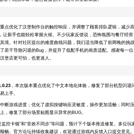
重点优化了汉堡制作台的触控响应，并调整了顾客排队逻辑，减少
示，让新手也能轻松掌握火候。不少玩家反馈说，恐怖氛围与餐厅经营
其境。针对社区提出的难度曲线问题，我们适当降低了前两晚的挑
了若干导致闪退的Bug，并提升了低配手机的画质适配。感谢每一位
汉堡店更可怕，也更迷人。
.0.23
，本次版本重点优化了中文本地化体验，修复了部分机型闪退
易上手。
中断游戏进度；优化了虚拟按键响应灵敏度，操作更加流畅；同时
上，修复了部分场景贴图显示异常的BUG。
监控卡顿"和"音效不同步"等问题，预计下个版本推送修复。多位玩
顺畅。官方论坛持续收集建议，欢迎通过游戏内反馈入口提交意见