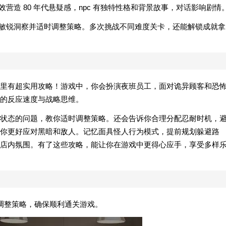
营造 80 年代悬疑感，npc 有独特性格和背景故事，对话影响剧情
得敏锐洞察并适时调整策略。多次挑战不同难度关卡，还能解锁成就拿
里有超实用攻略！游戏中，你会扮演夜班员工，面对诡异顾客和恐
的反应速度与战略思维。
状态的问题，教你适时调整策略。还会告诉你合理分配忍耐时机，
你更好应对黑暗和敌人。记忆面具怪人行为模式，提前规划躲避路
店内氛围。有了这些攻略，能让你在游戏中更得心应手，享受多样
调整策略，确保顺利通关游戏。