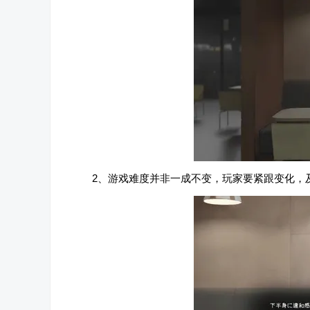
2、游戏难度并非一成不变，玩家要紧跟变化，