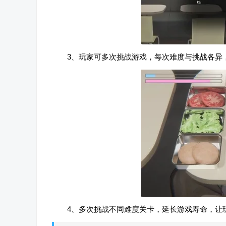
3、玩家可多次挑战游戏，每次难度与挑战各异
4、多次挑战不同难度关卡，延长游戏寿命，让