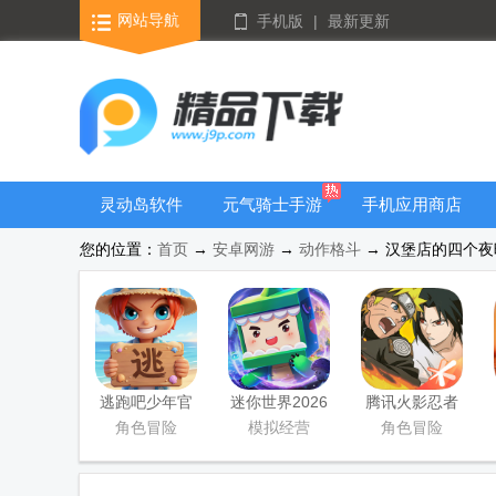
网站导航
手机版
|
最新更新
灵动岛软件
元气骑士手游
手机应用商店
大全
您的位置：
首页
→
安卓网游
→
动作格斗
→ 汉堡店的四个夜晚
逃跑吧少年官
迷你世界2026
腾讯火影忍者
方版
最新升级版
忍者新世代
角色冒险
模拟经营
角色冒险
2026游戏