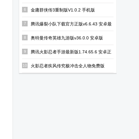
游35.4.0安卓最新版
6
金庸群侠传3重制版V1.0.2 手机版
7
腾讯爆裂小队下载官方正版v6.6.43 安卓最
新版
8
奥特曼传奇英雄九游版v36.0.0 安卓版
9
腾讯火影忍者手游最新版1.74.65.6 安卓正
版
10
火影忍者疾风传究极冲击全人物免费版
2023.10.24.11 安卓版