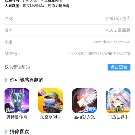
汉堡时间
：计时烹饪，满足挑剔顾客
大厨汉堡
：真实烘焙玩法，还原厨房乐趣
名称：
沙威玛汉堡店
版本：
v1.0.2 最新版
包名：
com.dahan.shamawei
MD5值：
a9e78332f7ef6525786029619568773f
权限管理须知
点击查看
你可能感兴趣的
奥特曼传奇
太空杀3d手
晶核朝夕光
凹凸世界手
英雄手游正
游
年官服版
游正版
版
猜你喜欢