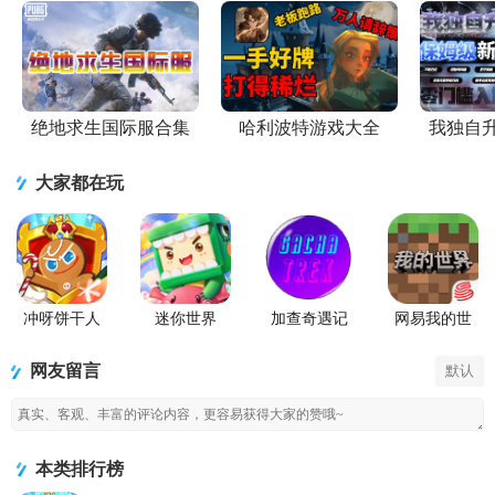
绝地求生国际服合集
哈利波特游戏大全
我独自
大家都在玩
冲呀饼干人
迷你世界
加查奇遇记
网易我的世
王国手游官
2026最新升
Gacha Trek中
界移动版
方版
级版
文版
网友留言
默认
本类排行榜