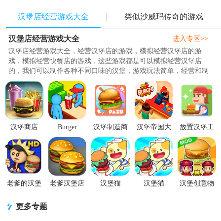
汉堡店经营游戏大全
类似沙威玛传奇的游戏
汉堡店经营游戏大全
进入专区>>
汉堡店经营游戏大全，经营汉堡店的游戏，模拟经营汉堡店的游
戏，模拟经营快餐店的游戏，这些游戏都是可以模拟经营汉堡店
的，我们可以制作各种不同口味的汉堡，游戏玩法简单，经营和制
作汉堡，还有薯条，炸鸡等各种食..
汉堡商店
Burger
汉堡制造商
汉堡帝国大
放置汉堡工
Burger Shop
Please!汉堡
(Burger
亨无限货币
厂版2.4.0 无
FREE无广告
店模拟手游
Maker)v1.5
(Burger
限资源
版1.7.1 安
15.0.0 安卓
官方版
Empire
版
Tycoo
老爹的汉堡
老爹汉堡店
汉堡猫
汉堡猫
汉堡创意物
店hd版1.2.1
免广告版1.1
Burger Cats
Burger Cats
语1.2.3安卓
无限金币
最新版
破解版安卓
游戏0.4 安
汉化版
更多专题
修改版
卓最新版