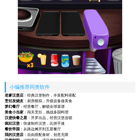
小编推荐同类软件
老爹汉堡店
：经典汉堡制作，丰富配料搭配
烹饪发烧友
：厨房模拟，升级设备做美食
梦幻餐厅
：经营餐厅，解锁全球菜谱
美食小当家
：闯关烹饪，挑战多国料理
汉堡快餐之星
：开罗出品，经营汉堡连锁
疯狂汉堡
：快速制作汉堡，比拼手速
餐饮帝国
：从路边摊开到五星餐厅
我的汉堡店
：自由搭配食材，创意无限