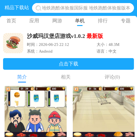
精品下载站
地铁跑酷体验服国际服 地铁跑酷体验服版本
网易光遇手游正版 点亮星空共庆周年
首页
应用
网游
单机
排行
专题
黎明觉醒生机腾讯正版 黎明觉醒生机国际服
沙威玛汉堡店游戏v1.0.2
最新版
蛋仔派对下载 蛋仔派对体验服
时间：2026-06-25 22:12
大小：48.3M
奥特曼王者传奇 正版奥特曼游戏
系统：Android
语言：中文
点击下载
简介
相关
评论
(0)