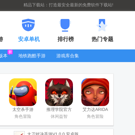
精品下载站：打造最安全最新的免费软件下载站!
游
安卓单机
排行榜
热门专题
版本
地铁跑酷手游
游戏库合集
大全
WIFI密码查
看器
太空杀手游
推理学院官方
艾力达ARIDA
版
游戏
角色冒险
休闲益智
角色冒险
太刀对决手游
V1.0.0 安卓版