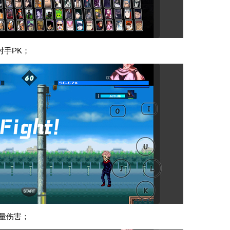
对手PK；
量伤害；