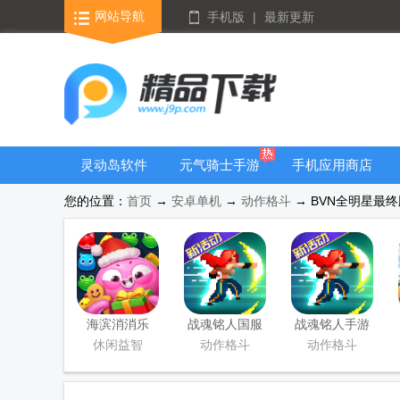
网站导航
手机版
|
最新更新
灵动岛软件
元气骑士手游
手机应用商店
大全
您的位置：
首页
→
安卓单机
→
动作格斗
→ BVN全明星最终
海滨消消乐
战魂铭人国服
战魂铭人手游
2026安卓版
联机版
九游版
休闲益智
动作格斗
动作格斗
(Otherworld
Legends)