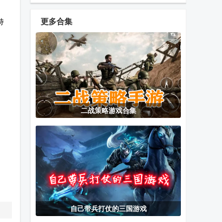
骑士火柴人战
限金币
斗内购版
持
更多合集
暴揍小精灵免
龙兽争霸2合
水果部落无限
费版
体战争
体力
超人飞行模拟
猫娘乐园Love
突破行动
二战策略游戏合集
器手机版中文
Project Vol.1
BreachClear
版
手机版
最后的障碍汉
莫妮卡MAS汉
请和我交往吧
化版
化版下载
孙笑川前辈
Galgame手游
自己带兵打仗的三国游戏
植物大战僵尸
HR模拟器
吊挂猴子无限