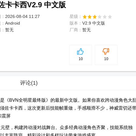
卡卡西V2.9 中文版
间：
2026-08-04 11:27
星级：
境：
Android
版本：
V2.9 中文版
网：
暂无
厂商：
暂无
5
分
10
10
评论
(1)
是《BVN全明星最终版》的最新中文版。如果你喜欢跨动漫角色大
须佐卡卡西，这次更新后技能帧重做，手感顺滑不少，神威雷切还
和震屏
次元壁，构建跨动漫对战舞台。众多经典动漫角色齐聚，技能系统独
以丰富阵容、精彩设计和多样玩法带来游戏盛宴。