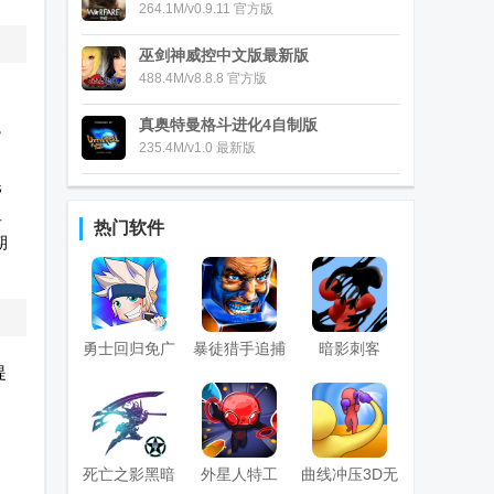
264.1M/v0.9.11 官方版
巫剑神威控中文版最新版
488.4M/v8.8.8 官方版
真奥特曼格斗进化4自制版
，
235.4M/v1.0 最新版
耗
显
热门软件
期
勇士回归免广
暴徒猎手追捕
暗影刺客
提
告版
内置菜单版
3d(Super
Cloner 3D)
死亡之影黑暗
外星人特工
曲线冲压3D无