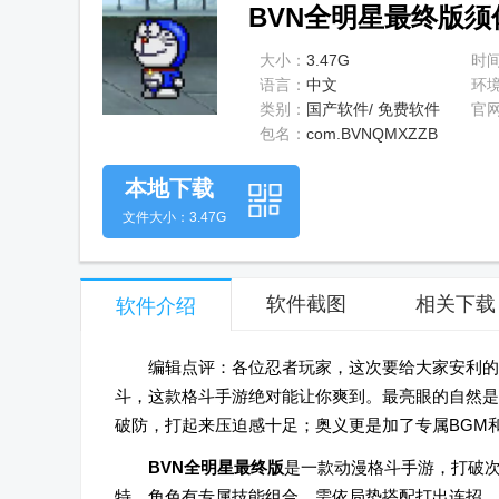
BVN全明星最终版须佐
大小：
3.47G
时
语言：
中文
环
类别：
国产软件/ 免费软件
官
包名：
com.BVNQMXZZB
本地下载
文件大小：3.47G
软件截图
相关下载
软件介绍
编辑点评：各位忍者玩家，这次要给大家安利的
斗，这款格斗手游绝对能让你爽到。最亮眼的自然是
破防，打起来压迫感十足；奥义更是加了专属BGM
BVN全明星最终版
是一款动漫格斗手游，打破
特，角色有专属技能组合，需依局势搭配打出连招，