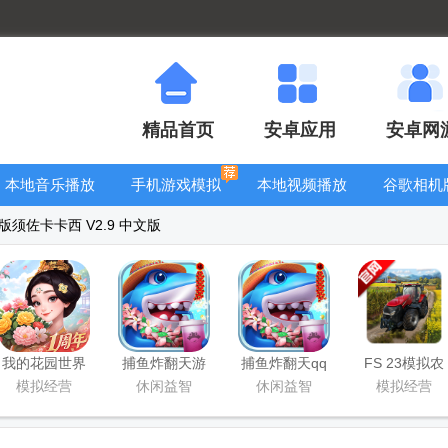
精品首页
安卓应用
安卓网
本地音乐播放
手机游戏模拟
本地视频播放
谷歌相机
器
器安卓版合集
器
大全
版须佐卡卡西 V2.9 中文版
我的花园世界
捕鱼炸翻天游
捕鱼炸翻天qq
FS 23模拟农
最新版
戏正版
登录版
场23正版中文
模拟经营
休闲益智
休闲益智
模拟经营
版