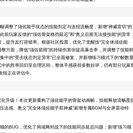
幅调整了须佐能乎状态的技能判定与连招流畅度，新增“神威雷切”的
前玩家反馈的“须佐骨架格挡延迟”和“奥义后摇无法接技能”的异常
帧，提升反打容错率。根据社区投票，优化了觉醒技“完全体须佐能
调整方面，降低“须佐箭雨”的持续伤害但提高暴击率，并调整了技能
集中的“受击状态判定异常”已全面修复，并新增练习模式下的“帧数
式中的胜率回归至合理区间，整体手感获得多数好评，仍有部分玩家
发组正在评估中。
面优化升级！本次更新重构了须佐能乎的骨架动画帧，技能释放流畅度
压迫感。奥义"完全体须佐能乎双神威"新增专属BGM与全屏震动特
顿的BUG，优化了局域网对战下的技能同步延迟问题；新增"练习模