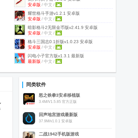
安卓版
/
中文
/
耀世格斗手游
v1.2.1 安卓版
安卓版
/
中文
/
暗影格斗2无限金币版
v2.41.9 安卓版
安卓版
/
中文
/
格斗三国志0.1折版
v1.0.23 安卓版
安卓版
/
中文
/
闪电小子官方版
v1.3.1 最新版
最新版
/
中文
/
同类软件
怒之铁拳3安卓移植版
乱
3.4M/V1.5.85 官方正版
带
回声地宫游戏最新版
37.9M/v1.0.1 安卓版
二战1942手机版游戏