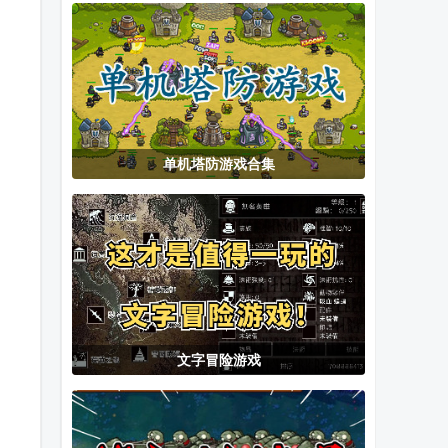
抽象版手机版
(taptap测试
金币版
版)
单机塔防游戏合集
文字冒险游戏