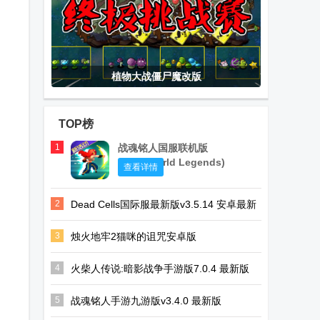
植物大战僵尸魔改版
TOP榜
1
战魂铭人国服联机版
(Otherworld Legends)
查看详情
2
Dead Cells国际服最新版v3.5.14 安卓最新
版
3
烛火地牢2猫咪的诅咒安卓版
(Tallowmere2)v0.3.7n中文联机版
4
火柴人传说:暗影战争手游版7.0.4 最新版
5
战魂铭人手游九游版v3.4.0 最新版