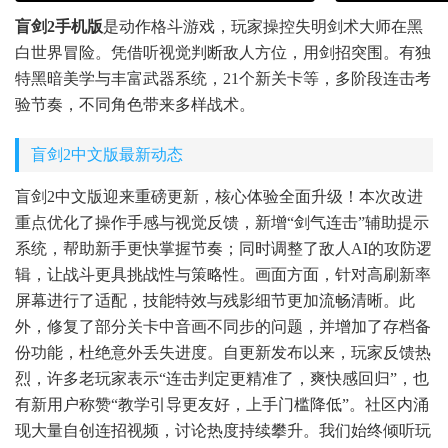
盲剑2手机版
是动作格斗游戏，玩家操控失明剑术大师在黑
白世界冒险。凭借听视觉判断敌人方位，用剑招突围。有独
特黑暗美学与丰富武器系统，21个新关卡等，多阶段连击考
验节奏，不同角色带来多样战术。
盲剑2中文版最新动态
盲剑2中文版迎来重磅更新，核心体验全面升级！本次改进
重点优化了操作手感与视觉反馈，新增“剑气连击”辅助提示
系统，帮助新手更快掌握节奏；同时调整了敌人AI的攻防逻
辑，让战斗更具挑战性与策略性。画面方面，针对高刷新率
屏幕进行了适配，技能特效与残影细节更加流畅清晰。此
外，修复了部分关卡中音画不同步的问题，并增加了存档备
份功能，杜绝意外丢失进度。自更新发布以来，玩家反馈热
烈，许多老玩家表示“连击判定更精准了，爽快感回归”，也
有新用户称赞“教学引导更友好，上手门槛降低”。社区内涌
现大量自创连招视频，讨论热度持续攀升。我们始终倾听玩