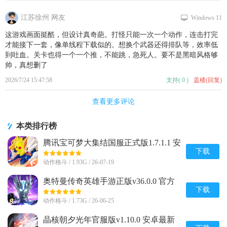
江苏徐州 网友
Windows 11
这游戏画面挺酷，但设计真奇葩。打怪只能一次一个动作，连击打完
才能接下一套，像单线程下载似的。想换个武器还得排队等，效率低
到吐血。关卡也得一个一个推，不能跳，急死人。要不是黑暗风格够
帅，真想删了
2026/7/24 15:47:58
支持
(
0
)
盖楼(回复)
查看更多评论
本类排行榜
腾讯宝可梦大集结国服正式版1.7.1.1 安
卓手机版
下载
动作格斗 / 1.93G / 26-07-19
奥特曼传奇英雄手游正版v36.0.0 官方
最新版
下载
动作格斗 / 1.73G / 26-06-25
晶核朝夕光年官服版v1.10.0 安卓最新