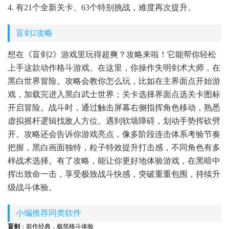
4. 有21个全新关卡、63个特别挑战，难度再次提升。
盲剑2攻略
想在《盲剑2》游戏里玩得超爽？攻略来啦！它能帮你轻松
上手这款动作格斗游戏。在这里，你操作失明剑术大师，在
黑白世界冒险。攻略会教你怎么玩，比如在主界面点开始游
戏，加载完进入黑白武士世界；关卡选择界面点选关卡图标
开启冒险。战斗时，通过触击屏幕右侧指挥角色移动，熟悉
虚拟摇杆逻辑找敌人方位。遇到软墙障碍，划动手势挥砍劈
开。攻略还会告诉你游戏亮点，像多阶段连击体系考验节奏
把握，黑白画面独特，粒子特效提升打击感，不同角色有多
样战术选择。有了攻略，能让你更好地体验游戏，在黑暗中
挥出致命一击，享受极致战斗快感，突破重重包围，持续升
级战斗体验。
小编推荐同类软件
盲剑
：前作经典，极简格斗体验