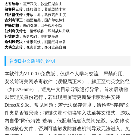
太吾绘卷
：国产武侠，沙盒江湖自由
侠客风云传
：经典回合，养成剧情丰富
河洛群侠传
：开放世界，武侠高自由度
古剑奇谭三
：画面精美，国产单机标杆
神舞幻想
：虚幻引擎，回合战斗创新
仙剑奇侠传七
：情怀续作，即时战斗升级
轩辕剑柒
：历史玄幻，即时制革新
逸剑风云决
：像素武侠，剧情战斗兼备
大侠立志传
：像素开放，多分支高自由
盲剑2中文版特别说明
本软件为V1.0.0.0免费版，仅供个人学习交流，严禁商用。
安装前请关闭杀毒软件（误报属正常），解压至纯英文路径
（如D:\Game），避免中文目录导致运行异常。首次启动需
以管理员身份运行，若出现黑屏请更新显卡驱动并安装
DirectX 9.0c。常见问题：若无法保存进度，请检查“存档”文
件夹是否被只读；按键失灵时切换输入法至英文模式。游戏
内自带“降低特效”选项，低配电脑建议关闭光影。切勿修改
游戏核心文件，否则可能触发防篡改机制导致无法进入。免