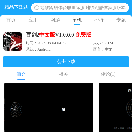
精品下载站
地铁跑酷体验服国际服 地铁跑酷体验服版本
网易光遇手游正版 点亮星空共庆周年
首页
应用
网游
单机
排行
专题
黎明觉醒生机腾讯正版 黎明觉醒生机国际服
盲剑2
中文版
V1.0.0.0
免费版
蛋仔派对下载 蛋仔派对体验服
时间：2026-08-04 04:32
大小：2.1M
奥特曼王者传奇 正版奥特曼游戏
系统：Android
语言：中文
点击下载
简介
相关
评论
(1)