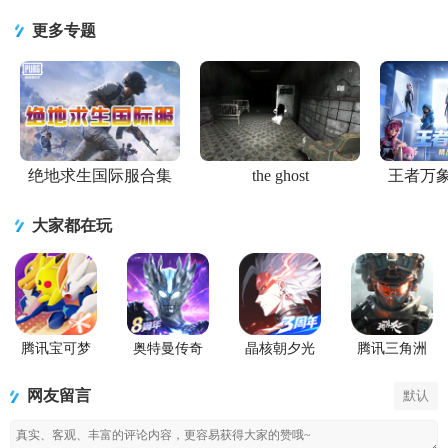
级版
代2026游戏
更多专题
绝地求生国际服合集
the ghost
王者万
大家都在玩
腾讯宝可梦
奥特曼传奇
晶核朝夕光
腾讯三角洲
大集结国服
英雄手游正
年官服版
行动手游官
正式版
版
方正版
网友留言
默认