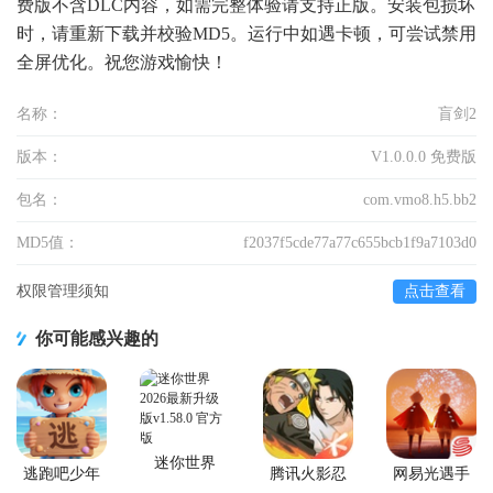
费版不含DLC内容，如需完整体验请支持正版。安装包损坏
时，请重新下载并校验MD5。运行中如遇卡顿，可尝试禁用
全屏优化。祝您游戏愉快！
名称：
盲剑2
版本：
V1.0.0.0 免费版
包名：
com.vmo8.h5.bb2
MD5值：
f2037f5cde77a77c655bcb1f9a7103d0
权限管理须知
点击查看
你可能感兴趣的
迷你世界
逃跑吧少年
腾讯火影忍
网易光遇手
2026最新升
官方版
者忍者新世
游正版