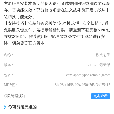
方原版再安装本版，若仍闪退可尝试关闭网络或清除游戏缓
存。③功能失效：部分修改项需在进入战斗前开启，战斗中
途切换可能无效。
【安装技巧】安装前务必关闭“纯净模式”和“安全扫描”，避
免误删关键文件。若提示解析错误，请重新下载完整APK包
并核对MD5。推荐使用MT管理器或ES文件浏览器进行安
装，切勿覆盖官方版本。
名称：
烈火射手
版本：
v1.16.0 最新版
包名：
com.apocalypse.zombie.games
MD5值：
8be28af1d68bb24bb50e7d5a3cd75d15
权限管理须知
点击查看
你可能感兴趣的