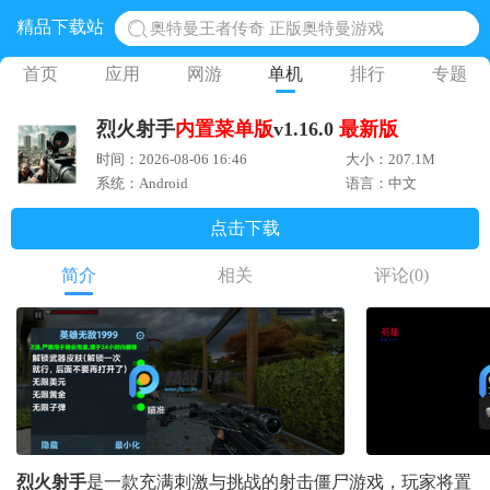
精品下载站
奥特曼王者传奇 正版奥特曼游戏
地铁跑酷体验服国际服 地铁跑酷体验服版本
首页
应用
网游
单机
排行
专题
网易光遇手游正版 点亮星空共庆周年
烈火射手
内置菜单版
v1.16.0
最新版
黎明觉醒生机腾讯正版 黎明觉醒生机国际服
时间：2026-08-06 16:46
大小：207.1M
蛋仔派对下载 蛋仔派对体验服
系统：Android
语言：中文
点击下载
简介
相关
评论
(0)
烈火射手
是一款充满刺激与挑战的射击僵尸游戏，玩家将置