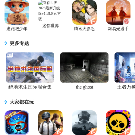
迷你世界
逃跑吧少年
腾讯火影忍
网易光遇手
2026最新升
官方版
者忍者新世
游正版
级版
代2026游戏
更多专题
绝地求生国际服合集
the ghost
王者万
大家都在玩