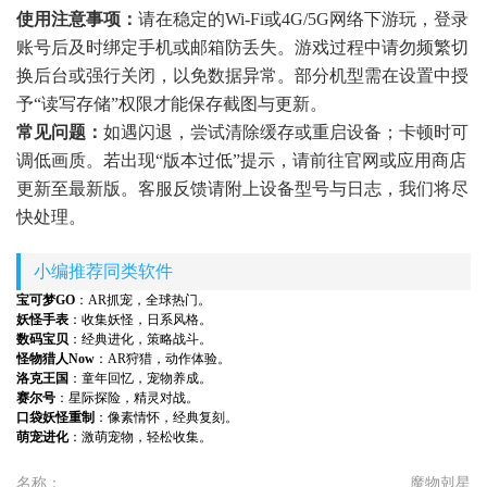
使用注意事项：
请在稳定的Wi-Fi或4G/5G网络下游玩，登录
账号后及时绑定手机或邮箱防丢失。游戏过程中请勿频繁切
换后台或强行关闭，以免数据异常。部分机型需在设置中授
予“读写存储”权限才能保存截图与更新。
常见问题：
如遇闪退，尝试清除缓存或重启设备；卡顿时可
调低画质。若出现“版本过低”提示，请前往官网或应用商店
更新至最新版。客服反馈请附上设备型号与日志，我们将尽
快处理。
小编推荐同类软件
宝可梦GO
：AR抓宠，全球热门。
妖怪手表
：收集妖怪，日系风格。
数码宝贝
：经典进化，策略战斗。
怪物猎人Now
：AR狩猎，动作体验。
洛克王国
：童年回忆，宠物养成。
赛尔号
：星际探险，精灵对战。
口袋妖怪重制
：像素情怀，经典复刻。
萌宠进化
：激萌宠物，轻松收集。
名称：
魔物剋星