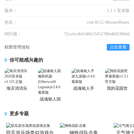
版本：
1.1.1 安卓版
包名：
com.KCG.MonsterBuster
MD5值：
72ca1ec4b4346b33452780ed8d538b8d
权限管理须知
点击查看
你可能感兴趣的
海滨消消乐
战魂铭人手
我的花园世
2026安卓版
游九游版
界最新版
战魂铭人国
服联机版
(Otherworld
更多专题
Legends)
甜瓜游乐场类似游戏合
钢铁战队合集
元气骑