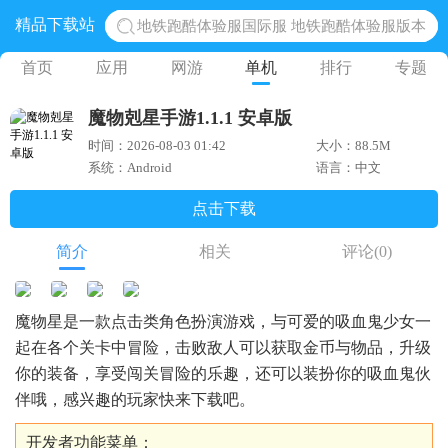
精品下载站
地铁跑酷体验服国际服 地铁跑酷体验服版本
网易光遇手游正版 点亮星空共庆周年
首页
应用
网游
单机
排行
专题
黎明觉醒生机腾讯正版 黎明觉醒生机国际服
魔物剋星手游1.1.1 安卓版
蛋仔派对下载 蛋仔派对体验服
时间：2026-08-03 01:42
大小：88.5M
奥特曼王者传奇 正版奥特曼游戏
系统：Android
语言：中文
点击下载
简介
相关
评论
(0)
魔物星是一款点击类角色扮演游戏，与可爱的吸血鬼少女一
起在各个关卡中冒险，击败敌人可以获取金币与物品，升级
你的装备，享受闯关冒险的乐趣，还可以装扮你的吸血鬼伙
伴哦，感兴趣的玩家快来下载吧。
开发者功能菜单：