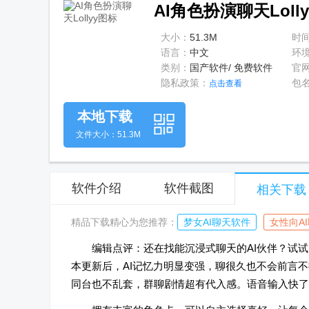
AI角色扮演聊天Lolly
大小：
51.3M
时
语言：
中文
环
类别：
国产软件/ 免费软件
官
隐私政策：
包
点击查看
本地下载
文件大小：51.3M
软件介绍
软件截图
相关下载
精品下载精心为您推荐：
梦女AI聊天软件
女性向A
编辑点评：还在找能沉浸式聊天的AI伙伴？试试
本更新后，AI记忆力明显变强，聊很久也不会前言
同台也不乱套，群聊剧情超有代入感。语音输入快了