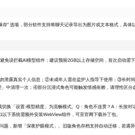
保存” 选项，部分软件支持将聊天记录导出为图片或文本格式，具体
避免误拦截AI模型组件；建议预留2GB以上存储空间，首次启动需
请勿泄露真实个人信息；②未成年人需在监护人指导下使用；③长时
理」中清理一次；④部分沉浸式角色可能触发情感依赖，请理性区分
或切换「设置-模型精度」为流畅模式。Q：角色不连贯？A：长按对
以下系统需额外安装WebView组件，可至官网下载补丁包。
键盘遮挡问题，新增「深夜护眼模式」。旧版角色存档支持自动迁移，若遇异