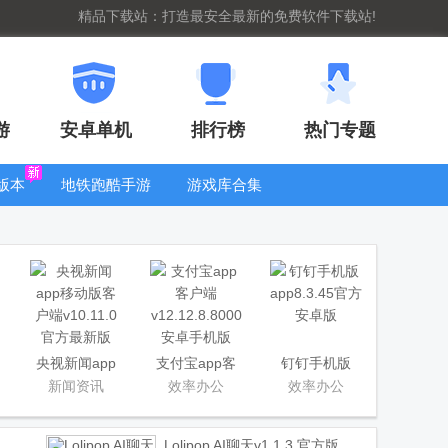
精品下载站：打造最安全最新的免费软件下载站!
游
安卓单机
排行榜
热门专题
版本
地铁跑酷手游
游戏库合集
大全
WIFI密码查
看器
央视新闻app
支付宝app客
钉钉手机版
移动版客户端
户端
app
新闻资讯
效率办公
效率办公
Lolipop AI聊天
v1.1.3 官方版