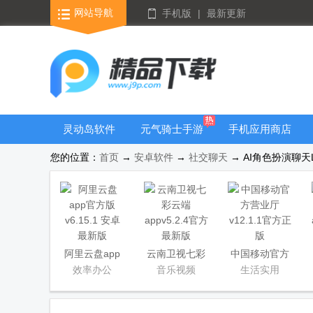
网站导航
手机版
|
最新更新
灵动岛软件
元气骑士手游
手机应用商店
大全
您的位置：
首页
→
安卓软件
→
社交聊天
→ AI角色扮演聊天Lo
阿里云盘app
云南卫视七彩
中国移动官方
官方版
云端app
营业厅
效率办公
音乐视频
生活实用