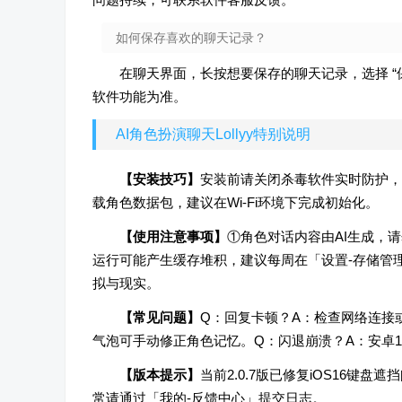
如何保存喜欢的聊天记录？
在聊天界面，长按想要保存的聊天记录，选择 “
软件功能为准。
AI角色扮演聊天Lollyy特别说明
【安装技巧】
安装前请关闭杀毒软件实时防护，
载角色数据包，建议在Wi-Fi环境下完成初始化。
【使用注意事项】
①角色对话内容由AI生成，
运行可能产生缓存堆积，建议每周在「设置-存储管
拟与现实。
【常见问题】
Q：回复卡顿？A：检查网络连接
气泡可手动修正角色记忆。Q：闪退崩溃？A：安卓11
【版本提示】
当前2.0.7版已修复iOS16
常请通过「我的-反馈中心」提交日志。