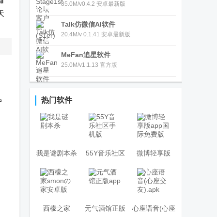
i
85.0M/v0.4.2 安卓最新版
天
Talk仿微信AI软件
20.4M/v 0.1.41 安卓最新版
MeFan追星软件
25.0M/v1.1.13 官方版
热门软件
户
我是谜剧本杀
55Y音乐社区
微博轻享版
手机版
app国际免费
版
西檬之家
元气酒馆正版
心座语音(心座