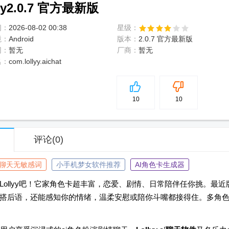
y2.0.7 官方最新版
间：
2026-08-02 00:38
星级：
境：
Android
版本：
2.0.7 官方最新版
网：
暂无
厂商：
暂无
名：
com.lollyy.aichat
5
分
10
10
评论
(0)
I聊天无敏感词
小手机梦女软件推荐
AI角色卡生成器
Lollyy吧！它家角色卡超丰富，恋爱、剧情、日常陪伴任你挑。最近
不搭后语，还能感知你的情绪，温柔安慰或陪你斗嘴都接得住。多角