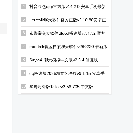
歌版
器
4
抖音豆包app官方版v14.2.0 安卓手机最新
版
(GuitarTuna)
5
Letstalk聊天软件官方正版v2.10.80安卓正
版
6
布鲁帝交友软件Blued极速版v7.47.2 官方
最新版
7
moetalk碧蓝档案聊天软件v260220 最新版
8
SayloAI聊天模拟中文版v2.5.4 修复版
9
qq极速版2026精简纯净版v9.1.15 安卓手
机版
10
星野海外版Talkiev2.56.705 中文版