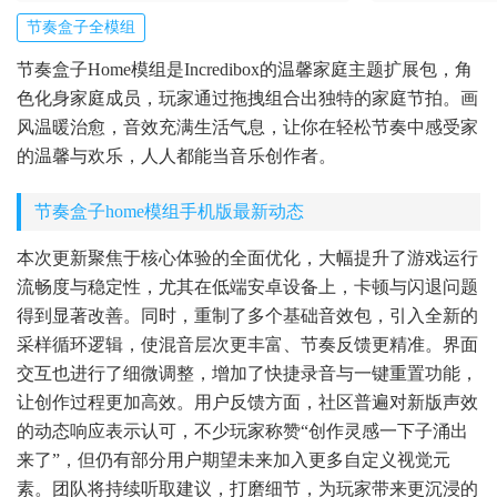
节奏盒子全模组
节奏盒子Home模组是Incredibox的温馨家庭主题扩展包，角
色化身家庭成员，玩家通过拖拽组合出独特的家庭节拍。画
风温暖治愈，音效充满生活气息，让你在轻松节奏中感受家
的温馨与欢乐，人人都能当音乐创作者。
节奏盒子home模组手机版最新动态
本次更新聚焦于核心体验的全面优化，大幅提升了游戏运行
流畅度与稳定性，尤其在低端安卓设备上，卡顿与闪退问题
得到显著改善。同时，重制了多个基础音效包，引入全新的
采样循环逻辑，使混音层次更丰富、节奏反馈更精准。界面
交互也进行了细微调整，增加了快捷录音与一键重置功能，
让创作过程更加高效。用户反馈方面，社区普遍对新版声效
的动态响应表示认可，不少玩家称赞“创作灵感一下子涌出
来了”，但仍有部分用户期望未来加入更多自定义视觉元
素。团队将持续听取建议，打磨细节，为玩家带来更沉浸的