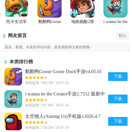
托卡生活学
鹅鹅鸭Goose
地铁跑酷2滑
i wanna be the
校完整版游
Goose Duck
板英雄
Creator手游
戏
手游
(Hoverboard
网友留言
默认
Heroes)
本类排行榜
鹅鹅鸭Goose Goose Duck手游v4.05.01
安卓完整版
下载
休闲益智 / 904.3M / 26-07-18
i wanna be the Creator手游2.7552 最新中
文版
下载
休闲益智 / 167.6M / 26-07-14
太空狼人(Among Us)手机版v2026.4.7
安卓全解锁版
下载
休闲益智 / 720.3M / 26-07-14