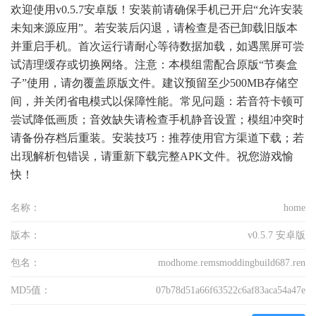
欢迎使用v0.5.7安卓版！安装前请确保手机已开启“允许安装
未知来源应用”。若安装后闪退，请检查是否已卸载旧版本
并重启手机。首次运行请耐心等待数据加载，如遇黑屏可尝
试清理缓存或切换网络。注意：本模组需配合原版“节奏盒
子”使用，请勿覆盖原版文件。建议预留至少500MB存储空
间，并关闭省电模式以保障性能。常见问题：若音符卡顿可
尝试降低画质；音效缺失请检查手机静音设置；模组冲突时
请备份存档后重装。安装技巧：推荐使用官方渠道下载；若
出现解析包错误，请重新下载完整APK文件。祝您游戏愉
快！
名称：
home
版本：
v0.5.7 安卓版
包名：
modhome.remsmoddingbuild687.ren
MD5值：
07b78d51a66f63522c6af83aca54a47e