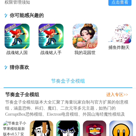
权限管理须知
点击查看
你可能感兴趣的
捕鱼炸翻天
游戏正版
战魂铭人国
战魂铭人手
我的花园世
服联机版
游九游版
界最新版
(Otherworld
猜你喜欢
Legends)
节奏盒子全模组
节奏盒子全模组
进入专区>>
节奏盒子全模组版本大全汇聚了海量玩家自制与官方扩展的创意模
组，涵盖恐怖、科幻、魔幻、二次元等多元主题，如热门的
CorruptBox恐怖模组、Electron电音模组、外国山海经魔性模组及
Sprunki全阶段系列等。每个模组均提..