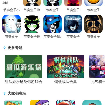
节奏盒子小
节奏盒子海
节奏盒子
节奏盒子
节奏盒子
苹果模组最
盗模组最新
Coldwave官
Airline模组
Unusbox
新版本
版v0.5.7 安
方正版
最新版
Reboot模组
v0.5.7 安卓
卓版
v0.1.0 安卓
v0.5.0 安卓
v0.5.7 安卓
版
版
版
版
节奏盒子
节奏盒子最
节奏盒子Blu
节奏盒子
节奏盒子
Rainbow模
后的海洋重
模组重置版
sepboxV9整
evadare模组
组免费版
制版(The
v0.5.7 安卓
合包v1.0.0.9
最新版
更多专题
v0.1.2 安卓
Last Ocean)
版
安卓版
v0.5.0 安卓
版
版
甜瓜游乐场类似游戏合
钢铁战队合集
元气骑
集
大家都在玩