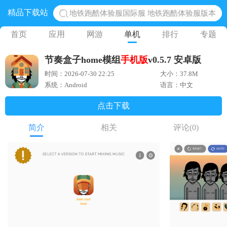
精品下载站
地铁跑酷体验服国际服 地铁跑酷体验服版本
网易光遇手游正版 点亮星空共庆周年
首页
应用
网游
单机
排行
专题
黎明觉醒生机腾讯正版 黎明觉醒生机国际服
节奏盒子home模组
手机版
v0.5.7 安卓版
蛋仔派对下载 蛋仔派对体验服
时间：2026-07-30 22:25
大小：37.8M
奥特曼王者传奇 正版奥特曼游戏
系统：Android
语言：中文
点击下载
简介
相关
评论
(0)