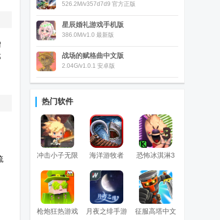
526.2M/v357d7d9 官方正版
星辰婚礼游戏手机版
386.0M/v1.0 最新版
增
战场的赋格曲中文版
部
2.04G/v1.0.1 安卓版
热门软件
冲击小子无限
海洋游牧者
恐怖冰淇淋3
流
钻石版
Raft Survival
国际版
国际版
枪炮狂热游戏
月夜之绯手游
征服高塔中文