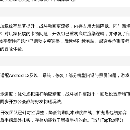
加载效率显著提升，战斗动画更流畅，内存占用大幅降低。同时新
针对玩家反馈的卡顿问题，开发组已重构底层渲染逻辑，并修复了
宠物平衡性问题也已启动专项调整，后续将陆续实装。感谢各位驯养师
的冒险体验。
配Android 12及以上系统，修复了部分机型闪退与黑屏问题，游戏
步进度；优化虚拟摇杆响应精度，战斗操作更跟手；画质设置新增"
统同步开放公会战与好友切磋玩法。
条，开发团队已针对性调整：降低前期副本难度曲线、扩充背包初始容
后手感意外扎实，存档功能救了我换手机的命。"当前TapTap评分