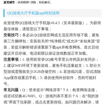
波克城市
：休闲棋牌+消除，轻松解压。
QQ游戏大厅手机版app特别说明
欢迎使用QQ游戏大厅手机版v8.4.5（安卓最新版）。为获得
最佳体验，请留意以下事项：
安装技巧：
务必从QQ游戏官网或主流应用市场下载，避免
第三方捆绑包；安装前关闭“纯净模式”或允许“未知来源”安
装，若提示解析错误请重新下载apk并检查网络。首次启动
建议开启存储、电话权限以保证游戏数据正常加载。
注意事项：
1. 使用前登录QQ账号享受云存档及好友同步；
2. 建议WiFi环境下更新游戏，避免手机流量超支；3. 部分大
型游戏需预留至少2GB存储空间；4. 若游戏闪退，尝试清除
App缓存或重启手机；5. 请勿使用外挂软件，否则可能封
号。
常见问题：
Q：登录提示“网络异常”？A：检查网络连接，
或尝试切换4G/WiFi。Q：游戏列表不显示？A：在“我的游
戏”界面下拉刷新，或点击更新按钮。如问题仍未解决，请