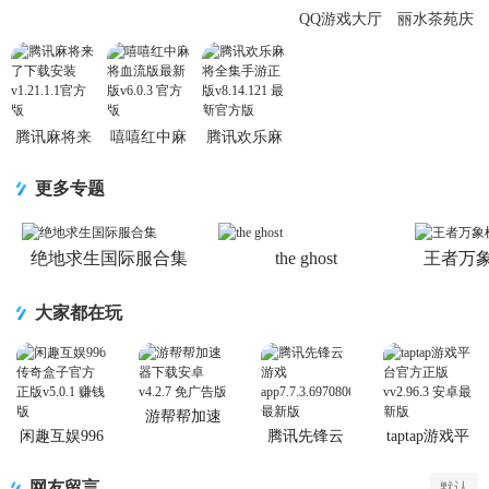
卓最新
卓
QQ游戏大厅
丽水茶苑庆
手机版
元麻将app最
app8.4.5安卓
新版v1.5.4
最新版
安卓包厢
腾讯麻将来
嘻嘻红中麻
腾讯欢乐麻
了下载安装
将血流版最
将全集手游
v1.21.1.1官
新版v6.0.3
正版
更多专题
方版
官方版
v8.14.121 最
新官
绝地求生国际服合集
the ghost
王者万
大家都在玩
游帮帮加速
器下载安卓
闲趣互娱996
腾讯先锋云
taptap游戏平
传奇盒子官
游戏app
台官方正版
方正版
网友留言
默认