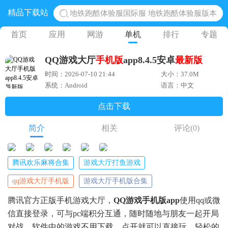
地铁跑酷体验服国际服 地铁跑酷体验服版本
精品下载站
网易光遇手游正版 点亮星空共庆周年
首页
应用
网游
单机
排行
专题
黎明觉醒生机腾讯正版 黎明觉醒生机国际服
蛋仔派对下载 蛋仔派对体验服
QQ游戏大厅
手机版
app8.4.5安卓
最新版
奥特曼王者传奇 正版奥特曼游戏
时间：2026-07-10 21:44
大小：37.0M
系统：Android
语言：中文
点击下载
简介
相关
评论
(0)
腾讯欢乐麻将合集
游戏大厅打鱼游戏
qq游戏大厅手机版
游戏大厅手机版合集
腾讯官方正版手机游戏大厅，
QQ游戏手机版app
使用qq或微
信直接登录，可与pc端积分互通，随时随地与朋友一起开局
对战，软件中的游戏不用下载，点开就可以直接玩，轻松的