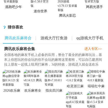
逃跑吧少年
网易光遇手
官方版
游正版
迷你世界
2026最新升
腾讯火影忍
级版
者忍者新世
代2026游戏
猜你喜欢
腾讯欢乐麻将合
游戏大厅打鱼游
qq游戏大厅手机
腾讯欢乐麻将合集
集
戏
版
进入专区>>
全国各地的麻友手机上必备的应用，整合了最全的的麻将玩法，基
本上你想玩的你会玩的你不会玩的麻将这里都有，可以自己建房间
拉上朋友一起线上组局打麻将，3d的特效，游戏进入就会送欢乐
豆，可以使用qq、微信账号直接..
哈灵浙江麻
嘻嘻红中麻
2026欢乐麻
欢乐麻将全
指尖四川麻
将2026官方
将三缺一版
将qq微信登
集9周年版本
将主播赛最
版v1.6.2 安
v6.0.3 最新
录版
v8.14.121 腾
新版本
卓版
版
8.14.121 安
讯正版
v7.10.611 安