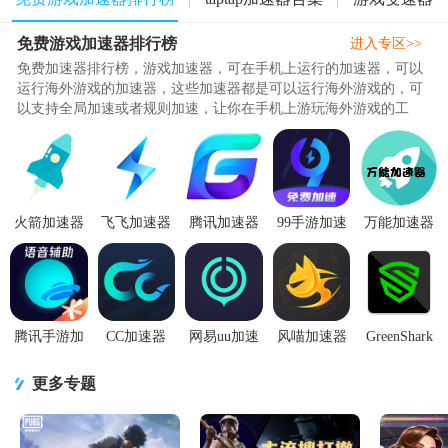
免费游戏加速器排行榜
进入专区>>
免费加速器排行榜，游戏加速器，可在手机上运行的加速器，可以
运行海外游戏的加速器，这些加速器都是可以运行海外游戏的，可
以支持全局加速或者规则加速，让你在手机上游玩海外游戏的工
具，这些工具都是免费使用的，大家可以放心下载和体验，无需付
费就可以体验海外游戏的加速器。..
火箭加速器
飞飞加速器
腾讯加速器
99手游加速
万能加速器
appv1.0.3最
最新版
极速版App
器app手机版
2.0.2游戏变
新版
v1.1.1 安卓
手机版4.0.0
v2.0.9 最新
速器app2.0.2
手机版
最新版
会员版
安卓免root
版
腾讯手游加
CC加速器
网易uu加速
风喵加速器
GreenShark
速器7.6.0 安
app免费版
器官方版
app安卓最新
游戏加速器
卓最新版
v4.7 安卓最
v11.0.8 安卓
版 1.2.1.2
1.1.1 安卓最
更多专题
新版
最新版
新专业版