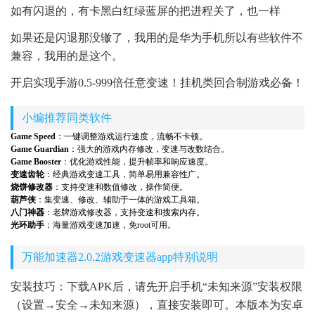
如有闪退的，有卡黑白红绿蓝屏的把进程关了，也一样
如果还是闪退那没辙了，我用的是华为手机所以有些软件不
兼容，我用的是这个。
开启实现手游0.5-999倍任意变速！挂机类回合制游戏必备！
小编推荐同类软件
Game Speed
：一键调整游戏运行速度，流畅不卡顿。
Game Guardian
：强大的游戏内存修改，变速与改数结合。
Game Booster
：优化游戏性能，提升帧率和响应速度。
变速齿轮
：经典游戏变速工具，简单易用兼容性广。
烧饼修改器
：支持变速和数值修改，操作简便。
葫芦侠
：集变速、修改、辅助于一体的游戏工具箱。
八门神器
：老牌游戏修改器，支持变速和搜索内存。
光环助手
：海量游戏变速加速，免root可用。
万能加速器2.0.2游戏变速器app特别说明
安装技巧：下载APK后，请先开启手机“未知来源”安装权限
（设置→安全→未知来源），直接安装即可。本版本为安卓