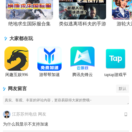
绝地求生国际服合集
类似逃离塔科夫的手游
游轮大
大家都在玩
闲趣互娱996
游帮帮加速
腾讯先锋云
taptap游戏平
传奇盒子官
器下载安卓
游戏app
台官方正版
方正版
网友留言
默认
江苏苏州电信 网友
为什么我显示不支持加速