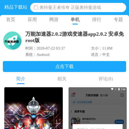
精品下载站
奥特曼王者传奇 正版奥特曼游戏
地铁跑酷体验服国际服 地铁跑酷体验服版本
首页
应用
网游
单机
排行
专题
网易光遇手游正版 点亮星空共庆周年
万能加速器2.0.2游戏变速器app2.0.2 安卓免
黎明觉醒生机腾讯正版 黎明觉醒生机国际服
root版
蛋仔派对下载 蛋仔派对体验服
时间：2026-07-22 03:37
大小：11.8M
系统：Android
语言：中文
点击下载
简介
相关
评论
(8)