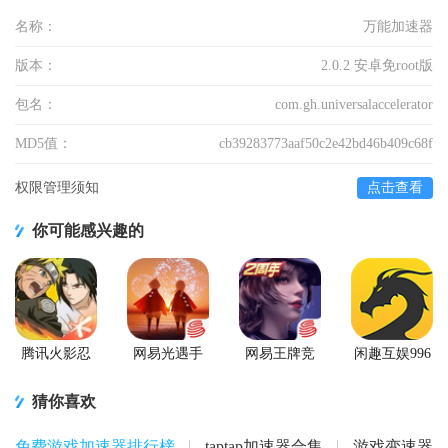
名称：
万能加速器
版本：
2.0.2 安卓免root版
包名：
com.gh.universalaccelerator
MD5值：
cb39283773aaf50c2e42bd46b409c68f
权限管理须知
点击查看
你可能感兴趣的
腾讯火影忍
网易光遇手
网易王牌竞
闲趣互娱996
者忍者新世
游正版
速手游
传奇盒子官
代2026游戏
方正版
猜你喜欢
免费游戏加速器排行榜
taptap加速器合集
游戏变速器