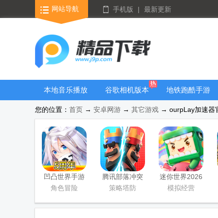
网站导航
手机版
|
最新更新
本地音乐播放
谷歌相机版本
地铁跑酷手游
器
大全
大全
您的位置：
首页
→
安卓网游
→
其它游戏
→ ourpLay加速器
隐藏应用APP
凹凸世界手游
腾讯部落冲突
迷你世界2026
正版
皇室战争手游
最新升级版
角色冒险
策略塔防
模拟经营