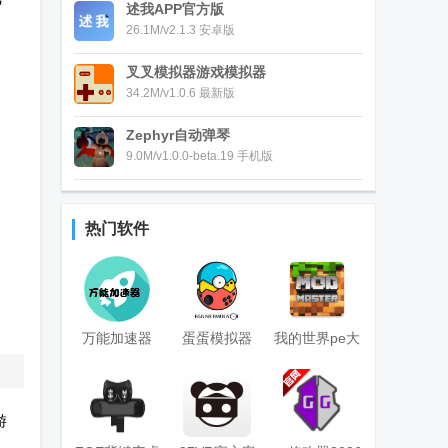
述我APP官方版
26.1M/v2.1.3 安卓版
叉叉模拟器游戏模拟器
34.2M/v1.0.6 最新版
Zephyr自动弹琴
9.0M/v1.0.0-beta.19 手机版
热门软件
万能加速器
蛋蛋模拟器
我的世界pe大
2.0.2游戏变速
egginstaller安
师盒子
器app
装器
(Master for
游
MCPE)