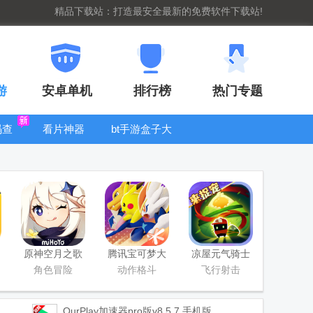
精品下载站：打造最安全最新的免费软件下载站!
游
安卓单机
排行榜
热门专题
码查
看片神器
bt手游盒子大
全
原神空月之歌
腾讯宝可梦大
凉屋元气骑士
版本
集结国服正式
官方正版
角色冒险
动作格斗
飞行射击
版
OurPlay加速器pro版
v8.5.7 手机版