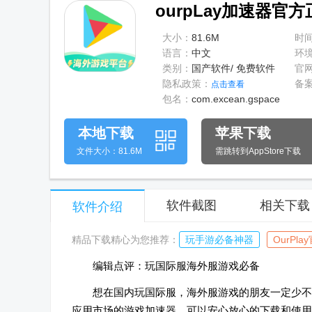
ourpLay加速器官方
大小：
81.6M
时
语言：
中文
环
类别：
国产软件/ 免费软件
官
隐私政策：
备
点击查看
包名：
com.excean.gspace
本地下载
苹果下载
文件大小：81.6M
需跳转到AppStore下载
软件截图
相关下载
软件介绍
精品下载精心为您推荐：
玩手游必备神器
OurPl
编辑点评：玩国际服海外服游戏必备
想在国内玩国际服，海外服游戏的朋友一定少不
应用市场的游戏加速器，可以安心放心的下载和使用