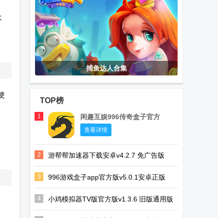
不
捕鱼达人合集
使
TOP榜
1
闲趣互娱996传奇盒子官方
正版
查看详情
2
游帮帮加速器下载安卓v4.2.7 免广告版
3
996游戏盒子app官方版v5.0.1安卓正版
4
小鸡模拟器TV版官方版v1.3.6 旧版通用版