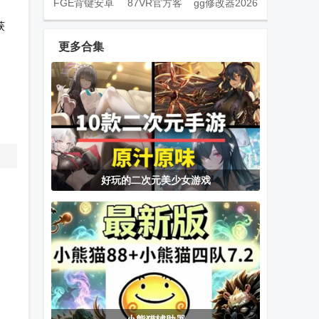
FGE背键安卓
87VR官方客
gg修改器2026
版
户端
最新正版
获
(gameguardian
更多合集
apk)
Fuck光速虚拟
星愿盒子模拟
腾讯爱玩游戏
机插件
器(Star Box
中心app官方
Simulator)
版
Xbox官方手机
无界PS2模拟
仙界大掌门游
好玩的二次元美少女游戏
客户端
器
戏手机版
(NetherSX2)
MD.emu世嘉
宝宝浙江游戏
NSC转换工具
MD模拟器最
官方版
安卓版app中
新版
文版