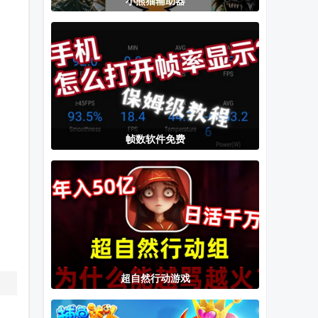
小熊猫辅助器
Eden模拟器
世嘉dc模拟器
PS1模拟器
Lyb版
(redream)安
DuckStation中
卓版
文最新版
帧数软件免费
超自然行动游戏