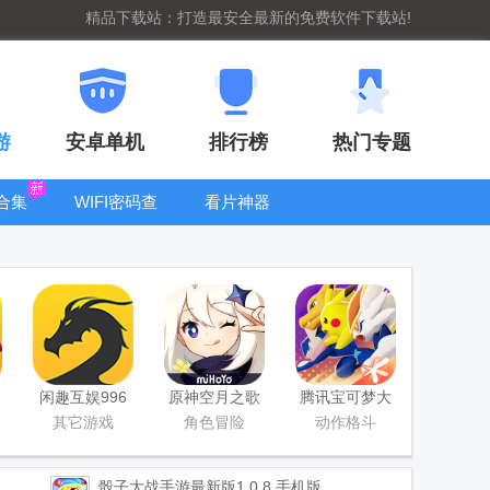
精品下载站：打造最安全最新的免费软件下载站!
游
安卓单机
排行榜
热门专题
合集
WIFI密码查
看片神器
看器
bt手游盒子大
全
闲趣互娱996
原神空月之歌
腾讯宝可梦大
传奇盒子官方
版本
集结国服正式
其它游戏
角色冒险
动作格斗
正版
版
骰子大战手游最新版
1.0.8 手机版