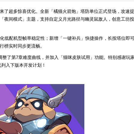
来了超多惊喜优化。全新「橘猫火箭炮」塔防单位正式登场，攻速
增「夜间模式」主题，支持自定义月光路径与幽灵鼠敌人，创意工坊
化低配机型帧率稳定性；新增「一键补兵」快捷操作，长按塔位即
排行榜实时同步更流畅。
调整了第7章难度曲线，并加入「猫咪皮肤试用」功能。特别感谢玩
已列入下版本开发计划！