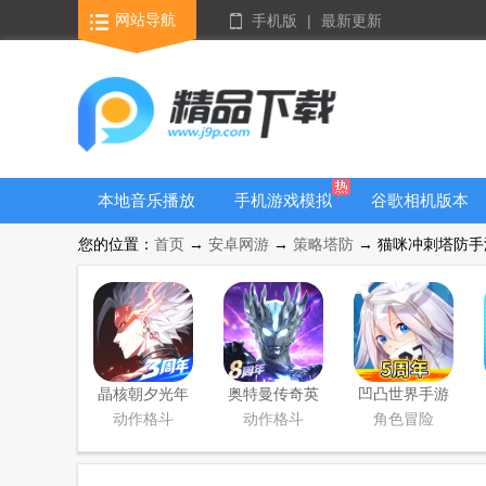
网站导航
手机版
|
最新更新
本地音乐播放
手机游戏模拟
谷歌相机版本
器
器安卓版合集
大全
您的位置：
首页
→
安卓网游
→
策略塔防
→ 猫咪冲刺塔防手游 
晶核朝夕光年
奥特曼传奇英
凹凸世界手游
官服版
雄手游正版
正版
动作格斗
动作格斗
角色冒险