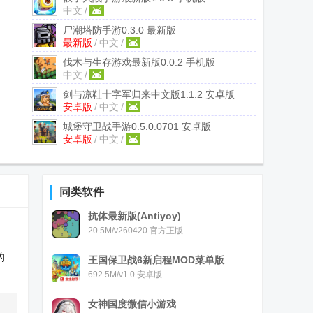
中文
/
尸潮塔防手游
0.3.0 最新版
最新版
/
中文
/
伐木与生存游戏最新版
0.0.2 手机版
中文
/
剑与凉鞋十字军归来中文版
1.1.2 安卓版
安卓版
/
中文
/
城堡守卫战手游
0.5.0.0701 安卓版
安卓版
/
中文
/
同类软件
抗体最新版(Antiyoy)
20.5M/v260420 官方正版
的
王国保卫战6新启程MOD菜单版
692.5M/v1.0 安卓版
女神国度微信小游戏