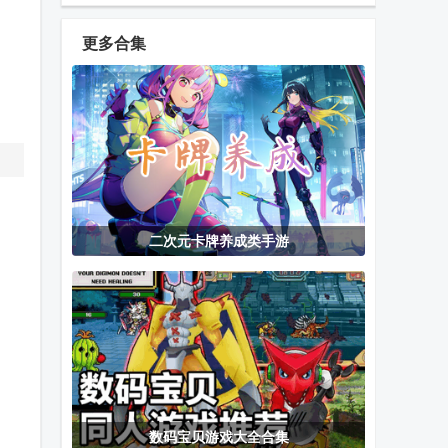
安卓版
棋Super Auto
貂蝉手游
Pets最新版
更多合集
clash royale部
万国觉醒国际
演义三国叁
落冲突皇室战
服安卓版
争国际服
剑灵2国服官
Xbox官方手机
命运神界梦境
方版
客户端
链接国际服
二次元卡牌养成类手游
使命召唤台服
我的世界珍妮
王者荣耀九天
体验服
模组Jenny
玄鸟直装版
Mod资源包
数码宝贝游戏大全合集
Winlator10.1
像素冒险日记
悟饭游戏厅解