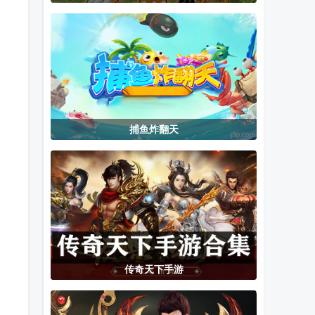
汉化版
手游
锁版2026修复
版
捕鱼炸翻天
传奇天下手游