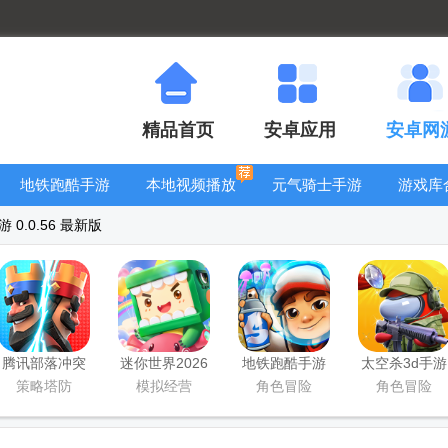
精品首页
安卓应用
安卓网
地铁跑酷手游
本地视频播放
元气骑士手游
游戏库
大全
器
大全
0.0.56 最新版
腾讯部落冲突
迷你世界2026
地铁跑酷手游
太空杀3d手游
皇室战争手游
最新升级版
国服
策略塔防
模拟经营
角色冒险
角色冒险