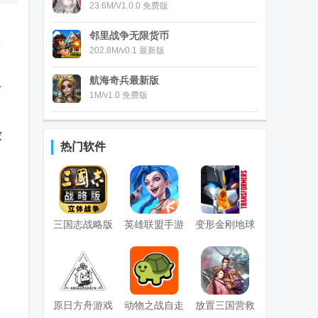
23.6M/V1.0.0 免费版
提
邻里战争无限货币
投
202.8M/v0.1 最新版
航海奇兵最新版
可
1M/v1.0 免费版
家
热门软件
三国志战略版
英雄联盟手游
变形金刚地球
九游版
国服正版
之战手游国际
服
(Transformers)
原日方舟游戏
动物之战自走
放置三国营救