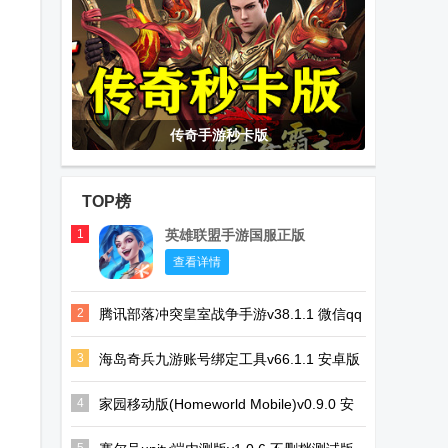
传奇手游秒卡版
TOP榜
1
英雄联盟手游国服正版
查看详情
2
腾讯部落冲突皇室战争手游v38.1.1 微信qq
一键登录版
3
海岛奇兵九游账号绑定工具v66.1.1 安卓版
4
家园移动版(Homeworld Mobile)v0.9.0 安
卓手机最新版
5