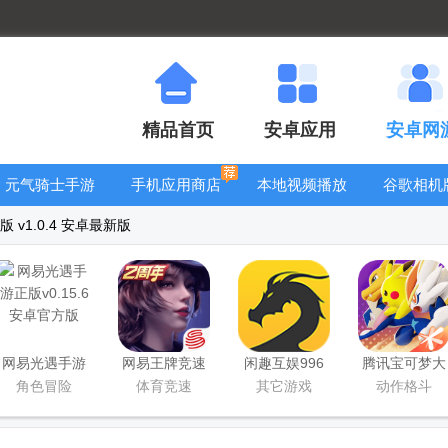
精品首页
安卓应用
安卓网
元气骑士手游
手机应用商店
本地视频播放
谷歌相机
大全
器
大全
 v1.0.4 安卓最新版
网易光遇手游
网易王牌竞速
闲趣互娱996
腾讯宝可梦大
正版
手游
传奇盒子官方
集结国服正式
角色冒险
体育竞速
其它游戏
动作格斗
正版
版