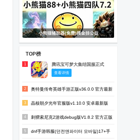
小熊猫辅助器(免费)摸金挂公益
TOP榜
1
腾讯宝可梦大集结国服正式
版
查看详情
2
奥特曼传奇英雄手游正版v36.0.0 官方最新
版
3
晶核朝夕光年官服版v1.10.0 安卓最新版
4
刺猬索尼克2游戏debug版V1.8.2 官方正版
5
dnf手游韩服(던전앤파이터 모바일)17+手
游35.4.0安卓最新版