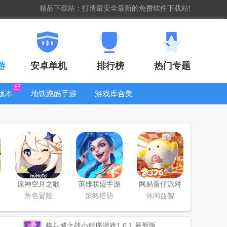
精品下载站：打造最安全最新的免费软件下载站!
游
安卓单机
排行榜
热门专题
版本
地铁跑酷手游
游戏库合集
大全
WIFI密码查
看器
原神空月之歌
英雄联盟手游
网易蛋仔派对
版本
国服正版
工坊版游戏
角色冒险
策略塔防
休闲益智
格斗城之战小程序游戏
1.0.1 最新版