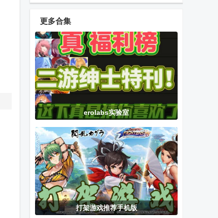
官方版
奇官方正版
服12+完整版
更多合集
EA战地移动版
KOF
Dream edge
(Battlefield
ALLSTAR拳皇
海外测试版
Mobile)
全明星
逆水寒华为版
胜利女神
决胜巅峰
erolabs实验室
NIKKE内置
(Mobile
mod版
Legends:
Bang Bang)
地铁跑酷方源
龙少女e服二
人偶馆绮幻夜
多功能直充
次元游戏
免费完整版
打架游戏推荐手机版
高管激战手游
RetroArch超
无限跑酷无广