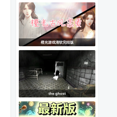
最新版
玩全能插件完
告版
整版
橙光游戏清软完结版
the ghost