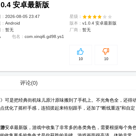
0.4 安卓最新版
间：
2026-08-05 23:47
星级：
境：
Android
版本：
v1.0.4 安卓最新版
网：
暂无
厂商：
暂无
A
包名：
com.xinqi6.gd98.ys1
5
分
10
10
评论
(0)
游》可是把经典街机味儿原汁原味搬到了手机上。不光角色全，还得
点优化了摇杆手感，连招搓起来特别跟手，还加了“断线重连”和自定
手游
安卓最新版，游戏中收集了非常多的各类角色，需要根据每个角
的收集更多的角色才是你获胜的关键，游戏画面很高清，体验非常