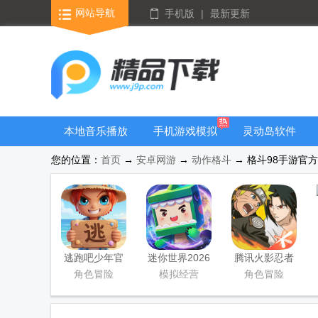
网站导航
手机版
|
最新更新
本地音乐播放
手机游戏模拟
灵动岛软件
器
器安卓版合集
您的位置：
首页
→
安卓网游
→
动作格斗
→ 格斗98手游官方版
逃跑吧少年官
迷你世界2026
腾讯火影忍者
方版
最新升级版
忍者新世代
角色冒险
模拟经营
角色冒险
2026游戏