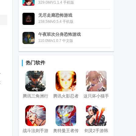
329.0M/V1.1.4 手机版
无尽走廊恐怖游戏
158.5M/v0.5.4 手机版
午夜班次分身恐怖游戏
110.0M/v1.0.7 中文版
；
热门软件
针
造
腾讯三角洲行
腾讯火影忍者
这只坏小猫手
动手游官方正
手游最新版
游(わるこね)
版
战斗法则手游
奥特曼王者传
剑灵2手游韩