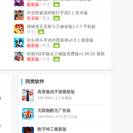
最新版
/
中文
/
丹尼斯被居民殴打手游
2.1 安卓版
安卓版
/
英文
/
猪猪侠五灵格斗王修改版
1.2.7 手机版
中文
/
街头搏斗手游内置菜单
v3.9.1 最新版
最新版
/
中文
/
街霸4冠军版全人物版免费版
v1.08.02 最新
最新版
/
中文
/
完整版
同类软件
高管激战手游最新版
动
999.3M/v1.3.1 免费版
无限跑酷无广告版
109.5M/v1.15.0 官方正版
色
数字特工最新版