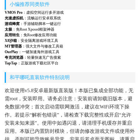
小编推荐同类软件
VMOS Pro
：虚拟空间运行多开游戏
光速虚拟机
：流畅运行安卓双系统
游戏蜂窝
：手游辅助脚本一键运行
太极
：免Root Xposed框架神器
应用转生
：免Root修改应用功能
X8沙箱
：安全隔离游戏环境工具
MT管理器
：强大文件与修改工具箱
OurPlay
：一键加速海外游戏工具
夸克浏览器
：轻量快速无广告搜索
TapTap
：正版游戏下载社区平台
和平哪吒直装软件特别说明
欢迎使用v5.8安卓最新版直装版！本版已集成全部功能，无
需root，安装即用。请务必注意：安装前请卸载旧版本，避
免数据冲突；首次启动需联网激活，建议在WiFi环境下操
作。若提示“解析包错误”，请检查下载完整性或开启“允许
安装未知来源”。使用中如遇闪退，请清理手机缓存并重启
应用。本版已内置防封模块，但请勿修改游戏文件或使用外
挂，否则可能导致账号异常。安装后若桌面无图标，请重启