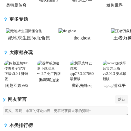
游国服
官方版
奥特曼传奇
迷你世界
英雄手游正
2026最新升
版
级版
更多专题
绝地求生国际服合集
the ghost
王者万
大家都在玩
游帮帮加速
器下载安卓
闲趣互娱996
腾讯先锋云
taptap游戏平
传奇盒子官
游戏app
台官方正版
方正版
网友留言
默认
本类排行榜