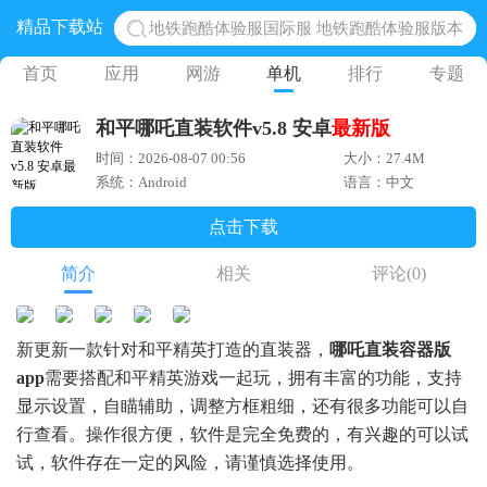
精品下载站
网易光遇手游正版 点亮星空共庆周年
黎明觉醒生机腾讯正版 黎明觉醒生机国际服
首页
应用
网游
单机
排行
专题
蛋仔派对下载 蛋仔派对体验服
和平哪吒直装软件v5.8 安卓
最新版
奥特曼王者传奇 正版奥特曼游戏
时间：2026-08-07 00:56
大小：27.4M
系统：Android
语言：中文
点击下载
简介
相关
评论
(0)
新更新一款针对和平精英打造的直装器，
哪吒直装容器版
app
需要搭配和平精英游戏一起玩，拥有丰富的功能，支持
显示设置，自瞄辅助，调整方框粗细，还有很多功能可以自
行查看。操作很方便，软件是完全免费的，有兴趣的可以试
试，软件存在一定的风险，请谨慎选择使用。